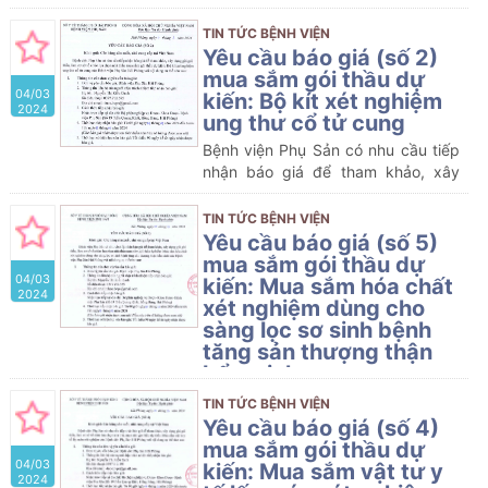
dựng giá gói thầu, làm cơ sở tổ
chức lựa chọn nhà thầu mua sắm
TIN TỨC BỆNH VIỆN
gói thầu dự kiến: Mua sắm hóa chất
Yêu cầu báo giá (số 2)
xét nghiệm miễn dịch của Bệnh viện
mua sắm gói thầu dự
04/03
Phụ sản Hải Phòng.
kiến: Bộ kít xét nghiệm
2024
ung thư cổ tử cung
Bệnh viện Phụ Sản có nhu cầu tiếp
nhận báo giá để tham khảo, xây
dựng giá gói thầu, làm cơ sở tổ
chức lựa chọn nhà thầu mua sắm
TIN TỨC BỆNH VIỆN
gói thầu dự kiến: Bộ kít xét nghiệm
Yêu cầu báo giá (số 5)
ung thư cổ tử cung của Bệnh viện
mua sắm gói thầu dự
04/03
Phụ Sản Hải Phòng
kiến: Mua sắm hóa chất
2024
xét nghiệm dùng cho
sàng lọc sơ sinh bệnh
tăng sản thượng thận
bẩm sinh
Bệnh viện Phụ Sản có nhu cầu tiếp
TIN TỨC BỆNH VIỆN
nhận báo giá để tham khảo, xây
Yêu cầu báo giá (số 4)
dựng giá gói thầu, làm cơ sở tổ
mua sắm gói thầu dự
04/03
chức lựa chọn nhà thầu mua sắm
kiến: Mua sắm vật tư y
2024
gói thầu dự kiến: Mua sắm hóa chất