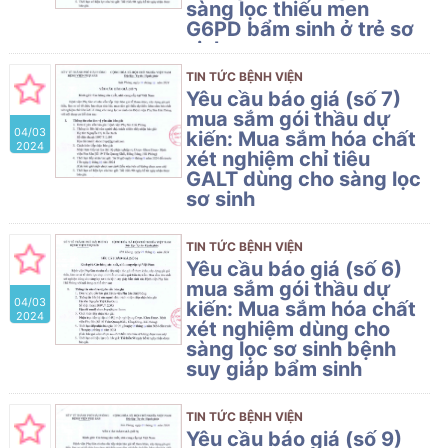
sàng lọc thiếu men
G6PD bẩm sinh ở trẻ sơ
sinh
Bệnh viện Phụ Sản có nhu cầu tiếp
TIN TỨC BỆNH VIỆN
nhận báo giá để tham khảo, xây
Yêu cầu báo giá (số 7)
dựng giá gói thầu, làm cơ sở tổ
mua sắm gói thầu dự
04/03
chức lựa chọn nhà thầu mua sắm
kiến: Mua sắm hóa chất
2024
gói thầu dự kiến: Mua sắm hóa chất
xét nghiệm chỉ tiêu
xét nghiệm dùng cho sàng lọc thiếu
GALT dùng cho sàng lọc
men G6PD bẩm sinh ở trẻ sơ sinh
sơ sinh
của Bệnh viện Phụ Sản Hải Phòng
Bệnh viện Phụ Sản có nhu cầu tiếp
nhận báo giá để tham khảo, xây
TIN TỨC BỆNH VIỆN
dựng giá gói thầu, làm cơ sở tổ
Yêu cầu báo giá (số 6)
chức lựa chọn nhà thầu mua sắm
mua sắm gói thầu dự
04/03
gói thầu dự kiến: Mua sắm hóa chất
kiến: Mua sắm hóa chất
2024
xét nghiệm chỉ tiêu GALT dùng cho
xét nghiệm dùng cho
sàng lọc sơ sinh của Bệnh viện Phụ
sàng lọc sơ sinh bệnh
Sản Hải Phòng
suy giáp bẩm sinh
Bệnh viện Phụ Sản có nhu cầu tiếp
nhận báo giá để tham khảo, xây
TIN TỨC BỆNH VIỆN
dựng giá gói thầu, làm cơ sở tổ
Yêu cầu báo giá (số 9)