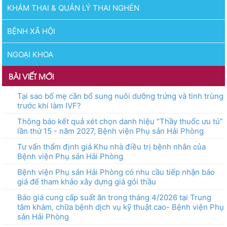
KHÁM THAI & QUẢN LÝ THAI NGHÉN
BỆNH XÃ HỘI
NGOẠI KHOA
BÀI VIẾT MỚI
Tại sao bố mẹ cần bổ sung nuôi dưỡng trứng và tinh trùng
trước khi làm IVF?
Thông báo kết quả xét chọn danh hiệu “Thầy thuốc ưu tú”
lần thứ 15 - năm 2027, Bệnh viện Phụ sản Hải Phòng
Tư vấn thẩm định giá Khu nhà điều trị bệnh nhân của
Bệnh viện Phụ sản Hải Phòng
Bệnh viện Phụ sản Hải Phòng có nhu cầu tiếp nhận báo
giá để tham khảo xây dựng giá gói thầu
Báo giá cung cấp suất ăn trong tháng 4/2026 tại Trung
tâm khám, chữa bệnh dịch vụ kỹ thuật cao- Bệnh viện Phụ
sản Hải Phòng