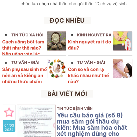
chức lựa chọn nhà thầu cho gói thầu “Dịch vụ vệ sinh
hàng ngày và an ninh trong tháng 4/2026 tại Trung tâm
khám, chữa bệnh dịch vụ kỹ thuật cao- Bệnh viện Phụ
ĐỌC NHIỀU
sản Hải Phòng” với nội dung cụ thể như sau
TIN TỨC XÃ HỘI
KINH NGUYỆT RA
Cách uống bột tam
Kinh nguyệt ra ít do
ÍT
thất như thế nào?
đâu?
Nên uống vào lúc
nào?
TƯ VẤN - GIẢI
TƯ VẤN - GIẢI
Sản phụ sau sinh mổ
Con so và con rạ
ĐÁP
ĐÁP
nên ăn và kiêng ăn
khác nhau như thế
những thực phẩm
nào?
nào?
BÀI VIẾT MỚI
TIN TỨC BỆNH VIỆN
Yêu cầu báo giá (số 8)
mua sắm gói thầu dự
04/03
kiến: Mua sắm hóa chất
2024
xét nghiệm dùng cho