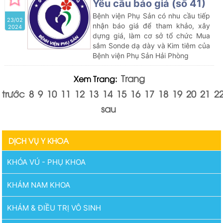
viêm gan B của Bệnh viện Phụ Sản
Yêu cầu báo giá (số 41)
Hải Phòng
Bệnh viện Phụ Sản có nhu cầu tiếp
23/02
nhận báo giá để tham khảo, xây
2024
dựng giá, làm cơ sở tổ chức Mua
sắm Sonde dạ dày và Kim tiêm của
Bệnh viện Phụ Sản Hải Phòng
Trang
Xem Trang:
trước
8
9
10
11
12
13
14
15
16
17
18
19
20
21
2
sau
DỊCH VỤ Y KHOA
KHÓA VÚ - PHỤ KHOA
KHÁM NAM KHOA
KHÁM & ĐIỀU TRỊ VÔ SINH