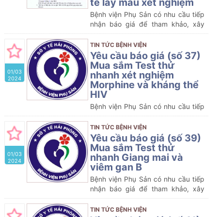
tế lấy máu xét nghiệm
xét nghiệm dùng cho sàng lọc sơ
Bệnh viện Phụ Sản có nhu cầu tiếp
sinh bệnh tăng sản thượng thận
nhận báo giá để tham khảo, xây
bẩm sinh của Bệnh viện Phụ Sản
dựng giá gói thầu, làm cơ sở tổ
Hải Phòng.
chức lựa chọn nhà thầu mua sắm
TIN TỨC BỆNH VIỆN
gói thầu dự kiến: Mua sắm vật tư y
Yêu cầu báo giá (số 37)
tế lấy máu xét nghiệm của Bệnh
Mua sắm Test thử
01/03
viện Phụ Sản Hải Phòng
nhanh xét nghiệm
2024
Morphine và kháng thể
HIV
Bệnh viện Phụ Sản có nhu cầu tiếp
nhận báo giá để tham khảo, xây
dựng giá, làm cơ sở tổ chức Mua
TIN TỨC BỆNH VIỆN
sắm Test thử nhanh xét nghiệm
Yêu cầu báo giá (số 39)
Morphine và kháng thể HIV của
Mua sắm Test thử
01/03
Bệnh viện Phụ Sản Hải Phòng
nhanh Giang mai và
2024
viêm gan B
Bệnh viện Phụ Sản có nhu cầu tiếp
nhận báo giá để tham khảo, xây
dựng giá, làm cơ sở tổ chức Mua
sắm Test thử nhanh Giang mai và
TIN TỨC BỆNH VIỆN