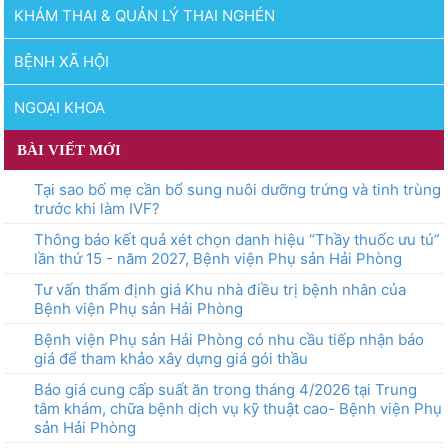
KHÁM THAI & QUẢN LÝ THAI NGHÉN
BỆNH XÃ HỘI
NGOẠI KHOA
BÀI VIẾT MỚI
Tại sao bố mẹ cần bổ sung nuôi dưỡng trứng và tinh trùng
trước khi làm IVF?
Thông báo kết quả xét chọn danh hiệu “Thầy thuốc ưu tú”
lần thứ 15 - năm 2027, Bệnh viện Phụ sản Hải Phòng
Tư vấn thẩm định giá Khu nhà điều trị bệnh nhân của
Bệnh viện Phụ sản Hải Phòng
Bệnh viện Phụ sản Hải Phòng có nhu cầu tiếp nhận báo
giá để tham khảo xây dựng giá gói thầu
Báo giá cung cấp suất ăn trong tháng 4/2026 tại Trung
tâm khám, chữa bệnh dịch vụ kỹ thuật cao- Bệnh viện Phụ
sản Hải Phòng