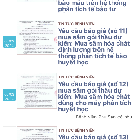
bào máu trên hệ thống
phân tích tế bào tự
động
Bệnh viện Phụ Sản có nhu cầu tiếp
TIN TỨC BỆNH VIỆN
nhận báo giá để tham khảo, xây
Yêu cầu báo giá (số 11)
dựng giá gói thầu, làm cơ sở tổ
mua sắm gói thầu dự
05/03
chức lựa chọn nhà thầu mua sắm
kiến: Mua sắm hóa chất
2024
gói thầu dự kiến: Mua sắm hóa chất
định lượng trên hệ
đếm và định cỡ các tế bào máu
thống phân tích tế bào
trên hệ thống phân tích tế bào tự
huyết học
động của Bệnh viện Phụ Sản Hải
Bệnh viện Phụ Sản có nhu
Phòng
cầu tiếp nhận báo giá để tham
TIN TỨC BỆNH VIỆN
khảo, xây dựng giá gói thầu, làm cơ
Yêu cầu báo giá (số 12)
sở tổ chức lựa chọn nhà thầu mua
mua sắm gói thầu dự
05/03
sắm gói thầu dự kiến: Mua sắm hóa
kiến: Mua sắm hóa chất
2024
chất định lượng trên hệ thống phân
dùng cho máy phân tích
tích tế bào huyết học của Bệnh viện
huyết học
Phụ Sản Hải Phòng
Bệnh viện Phụ Sản có nhu
cầu tiếp nhận báo giá để tham
khảo, xây dựng giá gói thầu, làm cơ
TIN TỨC BỆNH VIỆN
sở tổ chức lựa chọn nhà thầu mua
Yêu cầu báo giá (số 13)