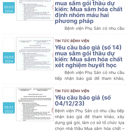
sắm gói thầu dự kiến: Mua sắm hóa
mua sắm gói thầu dự
05/03
chất dùng cho máy phân tích huyết
kiến: Mua sắm hóa chất
2024
học của Bệnh viện Phụ Sản Hải
định nhóm máu hai
Phòng
phương pháp
Bệnh viện Phụ Sản có nhu cầu
tiếp nhận báo giá để tham khảo,
xây dựng giá gói thầu, làm cơ sở tổ
TIN TỨC BỆNH VIỆN
chức lựa chọn nhà thầu mua sắm
Yêu cầu báo giá (số 14)
gói thầu dự kiến: Mua sắm hóa chất
mua sắm gói thầu dự
05/03
định nhóm máu hai phương pháp
kiến: Mua sắm hóa chất
2024
của Bệnh viện Phụ Sản Hải Phòng
xét nghiệm huyết học
Bệnh viện Phụ Sản có nhu cầu
tiếp nhận báo giá để tham khảo,
xây dựng giá gói thầu, làm cơ sở tổ
chức lựa chọn nhà thầu mua sắm
TIN TỨC BỆNH VIỆN
gói thầu dự kiến: Mua sắm hóa chất
Yêu cầu báo giá (số
xét nghiệm huyết học của Bệnh
04/12/23)
05/12
viện Phụ Sản Hải Phòng
Bệnh viện Phụ Sản có nhu cầu tiếp
2023
nhận báo giá để tham khảo, xây
dựng giá gói, làm cơ sở tổ chức lựa
chọn nhà thầu Mua sắm hóa chất –