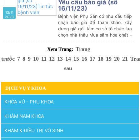
Yêu cầu báo giá (số
16/11/23)
13/11
Bệnh viện Phụ Sản có nhu cầu tiếp
2023
nhận báo giá để tham khảo, xây
dựng giá gói, làm cơ sở tổ chức lựa
chọn nhà thầu Mua sắm hóa chất –
vật tư y tế của Bệnh viện Phụ Sản
Trang
Xem Trang:
trước
7
8
9
10
11
12
13
14
15
16
17
18
19
20
21
Tra
sau
DỊCH VỤ Y KHOA
KHÓA VÚ - PHỤ KHOA
KHÁM NAM KHOA
KHÁM & ĐIỀU TRỊ VÔ SINH