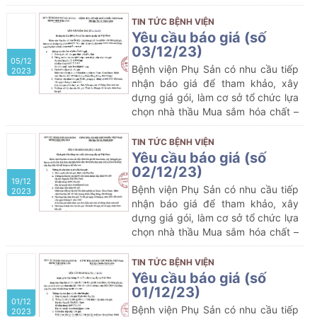
vật tư y tế của Bệnh viện Phụ Sản
TIN TỨC BỆNH VIỆN
Yêu cầu báo giá (số
03/12/23)
05/12
Bệnh viện Phụ Sản có nhu cầu tiếp
2023
nhận báo giá để tham khảo, xây
dựng giá gói, làm cơ sở tổ chức lựa
chọn nhà thầu Mua sắm hóa chất –
vật tư y tế của Bệnh viện Phụ Sản
TIN TỨC BỆNH VIỆN
Yêu cầu báo giá (số
02/12/23)
19/12
Bệnh viện Phụ Sản có nhu cầu tiếp
2023
nhận báo giá để tham khảo, xây
dựng giá gói, làm cơ sở tổ chức lựa
chọn nhà thầu Mua sắm hóa chất –
vật tư y tế của Bệnh viện Phụ Sản
với nội dung cụ thể như sau:
TIN TỨC BỆNH VIỆN
Yêu cầu báo giá (số
01/12/23)
01/12
Bệnh viện Phụ Sản có nhu cầu tiếp
2023