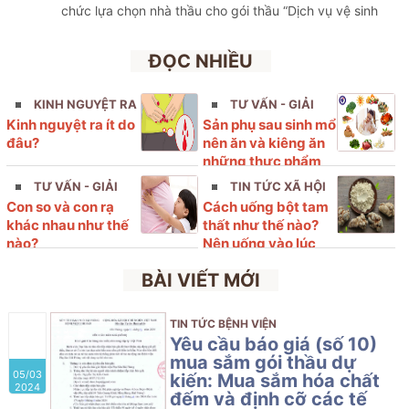
chức lựa chọn nhà thầu cho gói thầu “Dịch vụ vệ sinh
hàng ngày và an ninh trong tháng 4/2026 tại Trung tâm
khám, chữa bệnh dịch vụ kỹ thuật cao- Bệnh viện Phụ
ĐỌC NHIỀU
sản Hải Phòng” với nội dung cụ thể như sau
KINH NGUYỆT RA
TƯ VẤN - GIẢI
Kinh nguyệt ra ít do
Sản phụ sau sinh mổ
ÍT
ĐÁP
đâu?
nên ăn và kiêng ăn
những thực phẩm
nào?
TƯ VẤN - GIẢI
TIN TỨC XÃ HỘI
Con so và con rạ
Cách uống bột tam
ĐÁP
khác nhau như thế
thất như thế nào?
nào?
Nên uống vào lúc
nào?
BÀI VIẾT MỚI
TIN TỨC BỆNH VIỆN
Yêu cầu báo giá (số 10)
mua sắm gói thầu dự
05/03
kiến: Mua sắm hóa chất
2024
đếm và định cỡ các tế