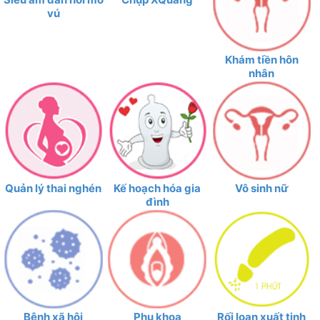
vú
Khám tiền hôn
nhân
Quản lý thai nghén
Kế hoạch hóa gia
Vô sinh nữ
đình
Bệnh xã hội
Phụ khoa
Rối loạn xuất tinh