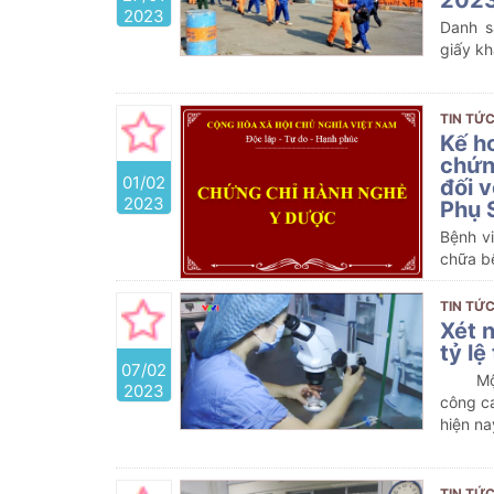
2023
Danh s
giấy k
TIN TỨC
Kế h
chứn
01/02
đối 
2023
Phụ 
Bệnh v
chữa b
với bác
TIN TỨC
Xét n
tỷ l
07/02
Mộ
2023
công ca
hiện na
TIN TỨC