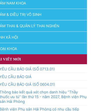
ÁM NAM KHOA
ÁM & ĐIỀU TRỊ VÔ SINH
ÁM THAI & QUẢN LÝ THAI NGHÉN
NH XÃ HỘI
OẠI KHOA
I VIẾT MỚI
YÊU CẦU BÁO GIÁ (SỐ 0713.01)
YÊU CẦU BÁO GIÁ
YÊU CẦU BÁO GIÁ (SỐ 0604.01)
Thông báo kết quả xét chọn danh hiệu “Thầy
thuốc ưu tú” lần thứ 15 - năm 2027, Bệnh viện Phụ
sản Hải Phòng
Bệnh viện Phụ sản Hải Phòng có nhu cầu tiếp