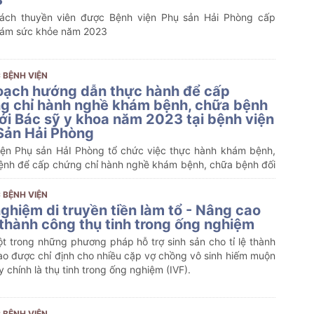
ách thuyền viên được Bệnh viện Phụ sản Hải Phòng cấp
hám sức khỏe năm 2023
 BỆNH VIỆN
oạch hướng dẫn thực hành để cấp
g chỉ hành nghề khám bệnh, chữa bệnh
với Bác sỹ y khoa năm 2023 tại bệnh viện
Sản Hải Phòng
iện Phụ sản HảI Phòng tổ chức việc thực hành khám bệnh,
ệnh để cấp chứng chỉ hành nghề khám bệnh, chữa bệnh đối
 sỹ y khoa
 BỆNH VIỆN
ghiệm di truyền tiền làm tổ - Nâng cao
ệ thành công thụ tinh trong ống nghiệm
t trong những phương pháp hỗ trợ sinh sản cho tỉ lệ thành 
o được chỉ định cho nhiều cặp vợ chồng vô sinh hiếm muộn 
y chính là thụ tinh trong ống nghiệm (IVF).
 BỆNH VIỆN