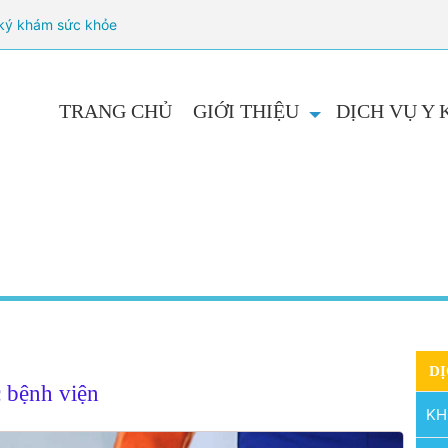
ký khám sức khỏe
TRANG CHỦ
GIỚI THIỆU
DỊCH VỤ Y
DỊ
c bệnh viện
KH