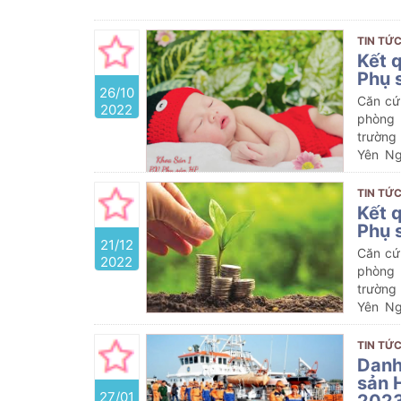
TIN TỨC
Kết 
Phụ 
26/10
Căn cứ
2022
phòng 
trường
Yên Ng
tiếng ồ
TIN TỨC
Kết 
Phụ 
21/12
Căn cứ
2022
phòng 
trường
Yên Ng
tiếng 
Quý IV
TIN TỨC
Danh
sản 
27/01
202