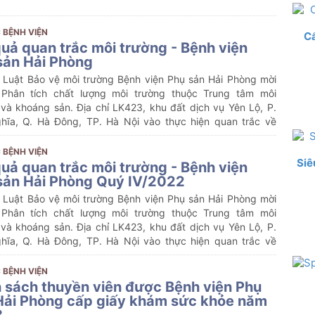
 BỆNH VIỆN
C
quả quan trắc môi trường - Bệnh viện
sản Hải Phòng
 Luật Bảo vệ môi trường Bệnh viện Phụ sản Hải Phòng mời
Phân tích chất lượng môi trường thuộc Trung tâm môi
 và khoáng sản. Địa chỉ LK423, khu đất dịch vụ Yên Lộ, P.
hĩa, Q. Hà Đông, TP. Hà Nội vào thực hiện quan trắc về
n, độ phóng xạ trong bệnh viện mà môi trường xung quanh
 BỆNH VIỆN
Siê
quả quan trắc môi trường - Bệnh viện
sản Hải Phòng Quý IV/2022
 Luật Bảo vệ môi trường Bệnh viện Phụ sản Hải Phòng mời
Phân tích chất lượng môi trường thuộc Trung tâm môi
 và khoáng sản. Địa chỉ LK423, khu đất dịch vụ Yên Lộ, P.
hĩa, Q. Hà Đông, TP. Hà Nội vào thực hiện quan trắc về
ồn, độ phóng xạ trong bệnh viện mà môi trường xung quanh
/2022
 BỆNH VIỆN
 sách thuyền viên được Bệnh viện Phụ
Hải Phòng cấp giấy khám sức khỏe năm
3