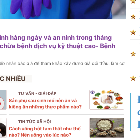
inh hàng ngày và an ninh trong tháng
chữa bệnh dịch vụ kỹ thuật cao- Bệnh
iếp nhận báo giá để tham khảo xây dựng giá gói thầu, làm cơ
 “Dịch vụ vệ sinh hàng ngày và an ninh trong tháng 4/2026 tại
ật cao- Bệnh viện Phụ sản Hải Phòng” với nội dung cụ thể
C NHIỀU
TƯ VẤN - GIẢI ĐÁP
Sản phụ sau sinh mổ nên ăn và
kiêng ăn những thực phẩm nào?
TIN TỨC XÃ HỘI
Cách uống bột tam thất như thế
nào? Nên uống vào lúc nào?