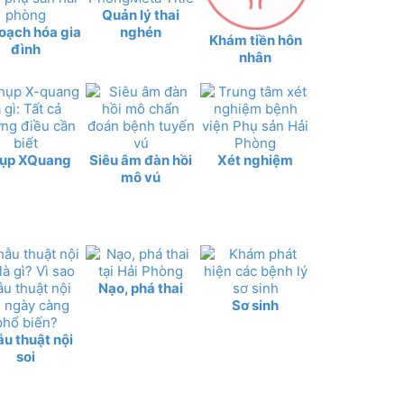
Quản lý thai
oạch hóa gia
nghén
Khám tiền hôn
đình
nhân
ụp XQuang
Siêu âm đàn hồi
Xét nghiệm
mô vú
Nạo, phá thai
Sơ sinh
u thuật nội
soi