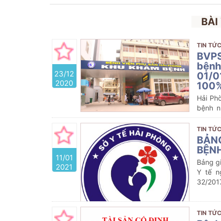
BÀI
TIN TỨC
BVPS
bệnh
23/12
01/0
2020
100%
Hải Ph
bệnh n
Quỹ bảo
TIN TỨC
BẢNG
BỆNH
11/01
Bảng gi
2021
Y tế n
32/201
TIN TỨC