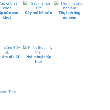
ấp cứu sản
Gây mê hồi sức
Thụ tinh ống
khoa
nghiệm
u âm 4D-5D
Phẫu thuật lấy
thai