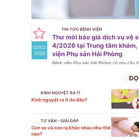
TIN TỨC BỆNH VIỆN
Thư mời báo giá dịch vụ vệ s
4/2026 tại Trung tâm khám, 
02/03
2026
viện Phụ sản Hải Phòng
Bệnh viện Phụ sản Hải Phòng có nhu cầu t
sở tổ chức lựa chọn nhà thầu cho gói thầu
Trung tâm khám, chữa bệnh dịch vụ kỹ thu
ĐỌ
như sau
KINH NGUYỆT RA ÍT
Kinh nguyệt ra ít do đâu?
TƯ VẤN - GIẢI ĐÁP
Con so và con rạ khác nhau như thế
nào?