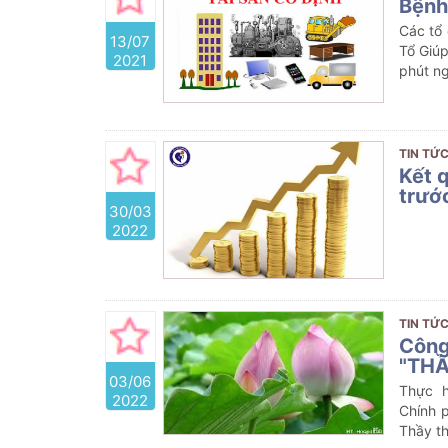
Bệnh
Các tổ
13/07
Tổ Giúp
2021
phút ng
TIN TỨC
Kết 
trướ
30/03
2022
Kế
đối vớ
TIN TỨC
Công
"TH
03/06
Thực h
2022
Chính 
Thầy th