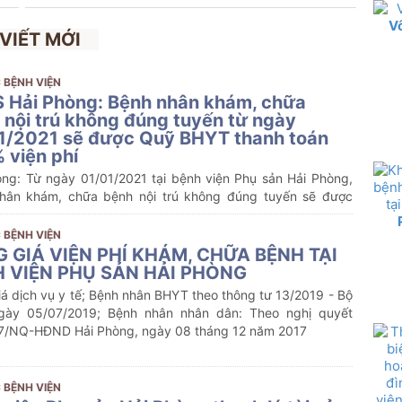
V
 VIẾT MỚI
 BỆNH VIỆN
 Hải Phòng: Bệnh nhân khám, chữa
 nội trú không đúng tuyến từ ngày
1/2021 sẽ được Quỹ BHYT thanh toán
 viện phí
òng: Từ ngày 01/01/2021 tại bệnh viện Phụ sản Hải Phòng,
hân khám, chữa bệnh nội trú không đúng tuyến sẽ được
 hiểm y tế thanh toán 100% viện phí.
 BỆNH VIỆN
 GIÁ VIỆN PHÍ KHÁM, CHỮA BỆNH TẠI
 VIỆN PHỤ SẢN HẢI PHÒNG
á dịch vụ y tế; Bệnh nhân BHYT theo thông tư 13/2019 - Bộ
gày 05/07/2019; Bệnh nhân nhân dân: Theo nghị quyết
7/NQ-HĐND Hải Phòng, ngày 08 tháng 12 năm 2017
 BỆNH VIỆN