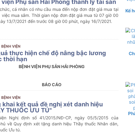
 viện Phụ sản Hải Phòng thanh lý tài sản
 chức, cá nhân có nhu cầu mua đến nộp đơn đặt giá mua tại
Kế h
 việc mua sắm. Thời gian nộp đơn đặt giá mua từ 07 giờ 00
ày 13/7/2021 đến trước 08 giờ 00 phút, ngày 16/7/2021.
 BỆNH VIỆN
quả thực hiện chế độ nâng bậc lương
Ch
c thời hạn
BỆNH VIỆN PHỤ SẢN HẢI PHÒNG
BÁO CÁO
t quả thực hiện chế độ nâng bậc lương trước thời hạn
i công chức, viên chức và người lao động do lập thành tích
 BỆNH VIỆN
xuất sắc trong thực hiện nhiệm vụ
 khai kết quả đề nghị xét danh hiệu
ẦY THUỐC ƯU TÚ"
Phẫ
iện Nghị định số 41/2015/NĐ-CP, ngày 05/5/2015 của
phủ về Quy định xét tặng danh hiệu Thầy thuốc Nhân dân,
uốc Ưu tú.