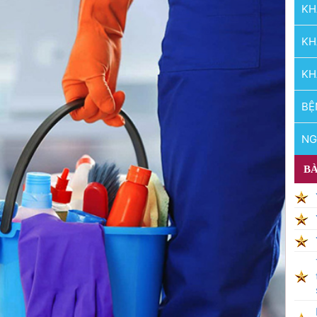
KH
KH
KH
BỆ
NG
BÀ