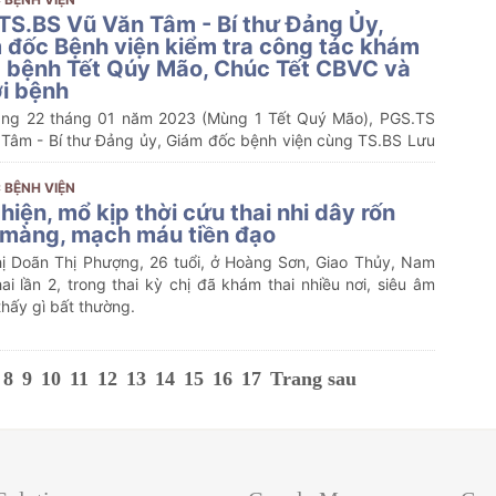
TS.BS Vũ Văn Tâm - Bí thư Đảng Ủy,
 đốc Bệnh viện kiểm tra công tác khám
 bệnh Tết Qúy Mão, Chúc Tết CBVC và
i bệnh
ng 22 tháng 01 năm 2023 (Mùng 1 Tết Quý Mão), PGS.TS 
 Tâm - Bí thư Đảng ủy, Giám đốc bệnh viện cùng TS.BS Lưu 
g - Chủ tịch Công đoàn, Phó giám đốc bệnh viện đã đến 
a công tác thường trực, chúc tết CBVC trực và người bệnh 
 BỆNH VIỆN
n tại Bệnh viện.
hiện, mổ kịp thời cứu thai nhi dây rốn
màng, mạch máu tiền đạo
ị Doãn Thị Phượng, 26 tuổi, ở Hoàng Sơn, Giao Thủy, Nam 
hai lần 2, trong thai kỳ chị đã khám thai nhiều nơi, siêu âm 
hấy gì bất thường. 
8
9
10
11
12
13
14
15
16
17
Trang sau