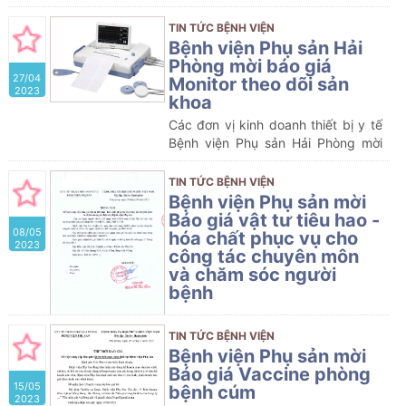
sản Hải Phòng tháng 03/2023
TIN TỨC BỆNH VIỆN
Bệnh viện Phụ sản Hải
Phòng mời báo giá
27/04
Monitor theo dõi sản
2023
khoa
Các đơn vị kinh doanh thiết bị y tế
Bệnh viện Phụ sản Hải Phòng mời
báo giá Monitor theo dõi sản khoa
TIN TỨC BỆNH VIỆN
Bệnh viện Phụ sản mời
Báo giá vật tư tiêu hao -
08/05
hóa chất phục vụ cho
2023
công tác chuyên môn
và chăm sóc người
bệnh
TIN TỨC BỆNH VIỆN
Bệnh viện Phụ sản mời
Báo giá Vaccine phòng
15/05
bệnh cúm
2023