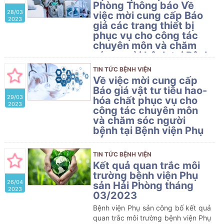
tích xuất sắc trong thực hiện nhiệm
Phòng Thông báo Về
28/03
vụ năm 2022
việc mời cung cấp Báo
2023
giá các trang thiết bị
phục vụ cho công tác
chuyên môn và chăm
sóc người bệnh tại Bệnh
viện Phụ sản
TIN TỨC BỆNH VIỆN
Bệnh viện Phụ sản Hải Phòng
Về việc mời cung cấp
Thông báo Về việc mời cung cấp
Báo giá vật tư tiêu hao-
29/03
Báo giá các trang thiết bị phục vụ
hóa chất phục vụ cho
2023
cho công tác chuyên môn và chăm
công tác chuyên môn
sóc người bệnh tại Bệnh viện Phụ
và chăm sóc người
sản
bệnh tại Bệnh viện Phụ
sản
Bệnh viện Phụ Sản có nhu cầu mua
TIN TỨC BỆNH VIỆN
sắm các trang thiết bị phục vụ cho
​Kết quả quan trắc môi
công tác chuyên môn và chăm sóc
trường bệnh viện Phụ
26/04
người bệnh (chi tiết theo phụ lục
sản Hải Phòng tháng
2023
đính kèm)
03/2023
Bệnh viện Phụ sản công bố kết quả
quan trắc môi trường bệnh viện Phụ