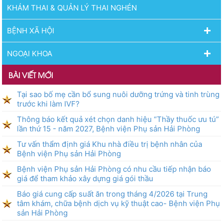
KHÁM THAI & QUẢN LÝ THAI NGHÉN
BỆNH XÃ HỘI
NGOẠI KHOA
BÀI VIẾT MỚI
Tại sao bố mẹ cần bổ sung nuôi dưỡng trứng và tinh trùng
trước khi làm IVF?
Thông báo kết quả xét chọn danh hiệu “Thầy thuốc ưu tú”
lần thứ 15 - năm 2027, Bệnh viện Phụ sản Hải Phòng
Tư vấn thẩm định giá Khu nhà điều trị bệnh nhân của
Bệnh viện Phụ sản Hải Phòng
Bệnh viện Phụ sản Hải Phòng có nhu cầu tiếp nhận báo
giá để tham khảo xây dựng giá gói thầu
Báo giá cung cấp suất ăn trong tháng 4/2026 tại Trung
tâm khám, chữa bệnh dịch vụ kỹ thuật cao- Bệnh viện Phụ
sản Hải Phòng