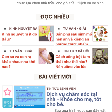
chức lựa chọn nhà thầu cho gói thầu “Dịch vụ vệ sinh
hàng ngày và an ninh trong tháng 4/2026 tại Trung tâm
khám, chữa bệnh dịch vụ kỹ thuật cao- Bệnh viện Phụ
ĐỌC NHIỀU
sản Hải Phòng” với nội dung cụ thể như sau
KINH NGUYỆT RA
TƯ VẤN - GIẢI
Kinh nguyệt ra ít do
Sản phụ sau sinh mổ
ÍT
ĐÁP
đâu?
nên ăn và kiêng ăn
những thực phẩm
nào?
TƯ VẤN - GIẢI
TIN TỨC XÃ HỘI
Con so và con rạ
Cách uống bột tam
ĐÁP
khác nhau như thế
thất như thế nào?
nào?
Nên uống vào lúc
nào?
BÀI VIẾT MỚI
TIN TỨC BỆNH VIỆN
Dịch vụ chăm sóc tại
nhà - Khỏe cho mẹ, tốt
15/02
cho bé.
2023
Sau quá trình vượt cạn đầy vất 