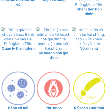
vú
Khám tiền hôn
nhân
Quản lý thai nghén
Vô sinh nữ
Kế hoạch hóa gia
đình
Bệnh xã hội
Phụ khoa
Rối loạn xuất tinh