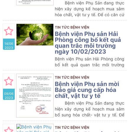
Bệnh viện Phụ Sản đang thực
hiện xây dựng kế hoạch mua sắm
hóa chất, vật tư y tế. Để có căn cứ
xây dựng kế hoạch mua sắm các
trang thiết bị y tế theo kế hoạch
TIN TỨC BỆNH VIỆN
nêu trên, Bệnh viện Phụ Sản kính
Bệnh viện Phụ sản Hải
mời các đơn vị sản xuất, kinh doanh
Phòng công bố kết quả
14/06
báo giá (theo danh mục đính kèm).
quan trắc môi trường
2023
ngày 10/02/2023
Bệnh viện Phụ sản Hải Phòng công
bố kết quả quan trắc môi trường
ngày 10/02/2023
TIN TỨC BỆNH VIỆN
Bệnh viện Phụ sản mời
Báo giá cung cấp hóa
09/06
chất, vật tư y tế
2023
Bệnh viện Phụ Sản đang thực
hiện xây dựng kế hoạch mua sắm
bổ sung hóa chất- vật tư y tế. Để
có căn cứ xây dựng kế hoạch mua
sắm hóa chất- vật tư y tế theo kế
TIN TỨC BỆNH VIỆN