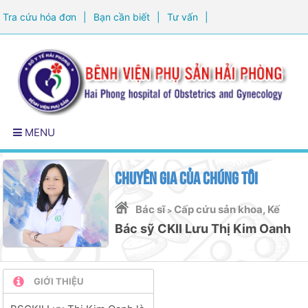
Tra cứu hóa đơn
|
Bạn cần biết
|
Tư vấn
|
Đăng ký khám sức khỏe
MENU
CHUYÊN GIA CỦA CHÚNG TÔI
Bác sĩ
Cấp cứu sản khoa, Kế
>
Bác sỹ CKII Lưu Thị Kim Oanh
hoạch hóa gia đình, Phẫu thuật
lấy thai, Phẫu thuật nội soi, Phụ
GIỚI THIỆU
khoa, Quản lý thai nghén