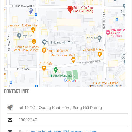
Contact Info
số 19 Trần Quang Khải-Hồng Bàng Hải Phòng
19002240
Email:
benhvienphusan1978hp@gmail.com