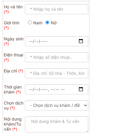
SĨ LƯU THỊ KIM OANH
Họ và tên
Giới tính
Nam
Nữ
Ngày sinh
Điện thoại
Địa chỉ
Thời gian
khám
Chọn dịch
vụ
Nội dung
khám/Tư
vấn