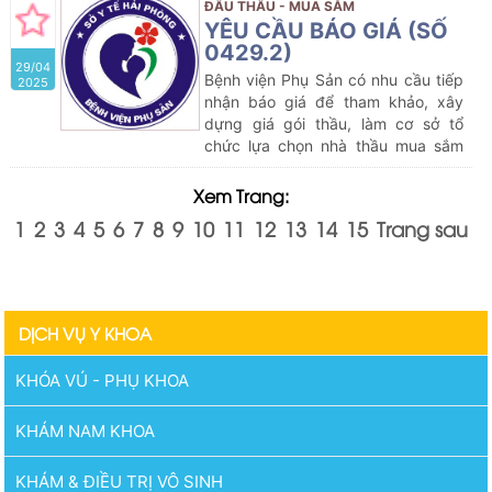
thẩm định kết quả lựa chọn nhà
ĐẤU THẦU - MUA SẮM
thầu tham dự gói thầu dự kiến: Mua
YÊU CẦU BÁO GIÁ (SỐ
sắm Cọng trữ phôi dùng trong Hỗ
0429.2)
29/04
trợ sinh sản của Bệnh viện Phụ Sản
Bệnh viện Phụ Sản có nhu cầu tiếp
2025
năm 2024.
nhận báo giá để tham khảo, xây
dựng giá gói thầu, làm cơ sở tổ
chức lựa chọn nhà thầu mua sắm
gói thầu dự kiến:
Mua sắm mỹ
phẩm cho nhà thuốc Bệnh viện Phụ
Xem Trang:
sản năm 2025 (lần 1)
1
2
3
4
5
6
7
8
9
10
11
12
13
14
15
Trang sau
DỊCH VỤ Y KHOA
KHÓA VÚ - PHỤ KHOA
KHÁM NAM KHOA
KHÁM & ĐIỀU TRỊ VÔ SINH