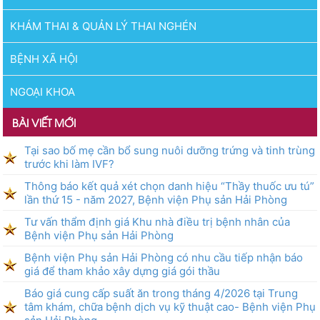
KHÁM THAI & QUẢN LÝ THAI NGHÉN
BỆNH XÃ HỘI
NGOẠI KHOA
BÀI VIẾT MỚI
Tại sao bố mẹ cần bổ sung nuôi dưỡng trứng và tinh trùng
trước khi làm IVF?
Thông báo kết quả xét chọn danh hiệu “Thầy thuốc ưu tú”
lần thứ 15 - năm 2027, Bệnh viện Phụ sản Hải Phòng
Tư vấn thẩm định giá Khu nhà điều trị bệnh nhân của
Bệnh viện Phụ sản Hải Phòng
Bệnh viện Phụ sản Hải Phòng có nhu cầu tiếp nhận báo
giá để tham khảo xây dựng giá gói thầu
Báo giá cung cấp suất ăn trong tháng 4/2026 tại Trung
tâm khám, chữa bệnh dịch vụ kỹ thuật cao- Bệnh viện Phụ