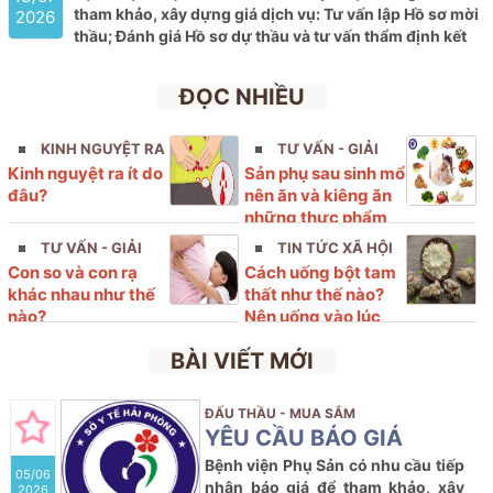
tham khảo, xây dựng giá dịch vụ: Tư vấn lập Hồ sơ mời
2026
thầu; Đánh giá Hồ sơ dự thầu và tư vấn
thẩm định kết
quả lựa chọn nhà thầu tham gia gói thầu: Mua sắm Vắc
xin thuộc kế hoạch lựa chọn nhà thầu cung cấp thuốc
ĐỌC NHIỀU
của Bệnh viện Phụ sản Hải Phòng năm 2026 (lần 9)
KINH NGUYỆT RA
TƯ VẤN - GIẢI
Kinh nguyệt ra ít do
Sản phụ sau sinh mổ
ÍT
ĐÁP
đâu?
nên ăn và kiêng ăn
những thực phẩm
nào?
TƯ VẤN - GIẢI
TIN TỨC XÃ HỘI
Con so và con rạ
Cách uống bột tam
ĐÁP
khác nhau như thế
thất như thế nào?
nào?
Nên uống vào lúc
nào?
BÀI VIẾT MỚI
ĐẤU THẦU - MUA SẮM
YÊU CẦU BÁO GIÁ
Bệnh viện Phụ Sản có nhu cầu tiếp
05/06
nhận báo giá để tham khảo, xây
2026