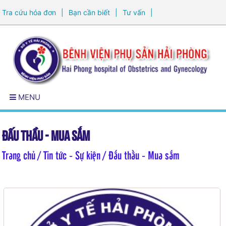
Tra cứu hóa đơn
|
Bạn cần biết
|
Tư vấn
|
Đăng ký khám sức khỏe
MENU
Đấu thầu - Mua sắm
Trang chủ
/ Tin tức - Sự kiện / Đấu thầu - Mua sắm