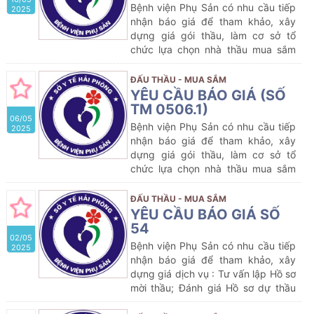
Hóa chất xét nghiệm cho máy xét
Bệnh viện Phụ Sản có nhu cầu tiếp
2025
nghiệm miễn dịch Cobas của Bệnh
nhận báo giá để tham khảo, xây
viện Phụ Sản Hải Phòng năm 2025-
dựng giá gói thầu, làm cơ sở tổ
2026 (lần 2)
với nội dung cụ thể
chức lựa chọn nhà thầu mua sắm
như sau:
gói thầu dự kiến:
Mua sắm thuốc
Generic (Gồm 03 lô) thuộc kế
ĐẤU THẦU - MUA SẮM
hoạch lựa chọn nhà thầu cung cấp
YÊU CẦU BÁO GIÁ (SỐ
thuốc của Bệnh viện Phụ sản năm
TM 0506.1)
06/05
2025 (lần 3)
Bệnh viện Phụ Sản có nhu cầu tiếp
2025
nhận báo giá để tham khảo, xây
dựng giá gói thầu, làm cơ sở tổ
chức lựa chọn nhà thầu mua sắm
gói thầu dự kiến: Cung cấp dịch vụ
xét nghiệm giải phẫu bệnh vi thể và
ĐẤU THẦU - MUA SẮM
nhuộm hóa mô miễn dịch với 01 dấu
YÊU CẦU BÁO GIÁ SỐ
ấn CD138 các mẫu sinh thiết niêm
54
02/05
mạc buồng tử cung
Bệnh viện Phụ Sản có nhu cầu tiếp
2025
nhận báo giá để tham khảo, xây
dựng giá dịch vụ : Tư vấn lập Hồ sơ
mời thầu; Đánh giá Hồ sơ dự thầu
và tư vấn thẩm định hồ sơ mời thầu;