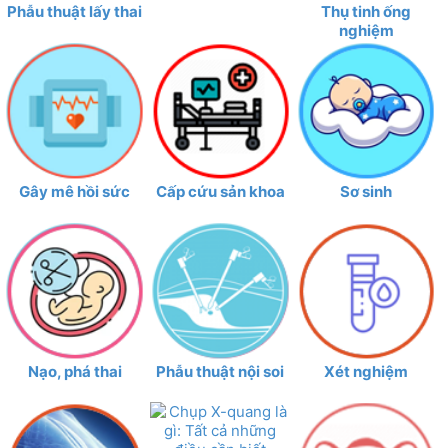
Phẫu thuật lấy thai
Thụ tinh ống
nghiệm
Gây mê hồi sức
Cấp cứu sản khoa
Sơ sinh
Nạo, phá thai
Phẫu thuật nội soi
Xét nghiệm