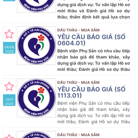
dựng giá dịch vụ: Tư vấn lập Hồ sơ
mời thầu và Đánh giá Hồ sơ dự
thầu; thẩm định kết quả lựa chọn
nhà thầu tham gia gói thầu: Mua
sắm hóa chất, vật tư xét nghiệm
ĐẤU THẦU - MUA SẮM
HPV của Bệnh viện Phụ sản Hải
YÊU CẦU BÁO GIÁ (SỐ
Phòng năm 2026-2027
0604.01)
04/06
Bệnh viện Phụ Sản có nhu cầu tiếp
2026
nhận báo giá để tham khảo, xây
dựng giá dịch vụ: Tư vấn lập Hồ sơ
mời thầu; Đánh giá Hồ sơ dự thầu
và tư vấn thẩm định kết quả lựa
chọn nhà thầu tham gia gói thầu:
ĐẤU THẦU - MUA SẮM
Mua sắm Vắc xin (gồm 03 lô)
YÊU CẦU BÁO GIÁ (SỐ
thuộc kế hoạch lựa chọn nhà thầu
1113.01)
13/11
cung cấp thuốc của Bệnh viện Phụ
Bệnh viện Phụ Sản có nhu cầu tiếp
2025
sản năm 2026 (lần 8)
nhận báo giá để tham khảo, xây
dựng giá dịch vụ: Tư vấn lập Hồ sơ
mời thầu; Đánh giá Hồ sơ dự thầu
và tư vấn thẩm định kết quả lựa
chọn nhà thầu tham gia gói thầu dự
ĐẤU THẦU - MUA SẮM