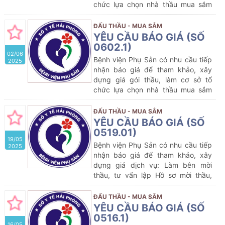
chức lựa chọn nhà thầu mua sắm
gói thầu dự kiến:
Mua sắm hóa
chất, vật tư dùng trong sàng lọc sơ
ĐẤU THẦU - MUA SẮM
sinh của Bệnh viện Phụ sản Hải
YÊU CẦU BÁO GIÁ (SỐ
Phòng năm 2025-2026
0602.1)
02/06
Bệnh viện Phụ Sản có nhu cầu tiếp
2025
nhận báo giá để tham khảo, xây
dựng giá gói thầu, làm cơ sở tổ
chức lựa chọn nhà thầu mua sắm
gói thầu dự kiến:
Mua sắm thuốc
Generic (Gồm 05 lô) thuộc kế
ĐẤU THẦU - MUA SẮM
hoạch lựa chọn nhà thầu cung cấp
YÊU CẦU BÁO GIÁ (SỐ
thuốc của Bệnh viện Phụ sản năm
0519.01)
19/05
2025 (lần 4)
Bệnh viện Phụ Sản có nhu cầu tiếp
2025
nhận báo giá để tham khảo, xây
dựng giá dịch vụ: Làm bên mời
thầu, tư vấn lập Hồ sơ mời thầu,
đánh giá Hồ sơ dự thầu và tư vấn
thẩm định hồ sơ mời thầu; thẩm
ĐẤU THẦU - MUA SẮM
định kết quả lựa chọn nhà thầu
YÊU CẦU BÁO GIÁ (SỐ
tham gia gói thầu dự kiến:
Mua sắm
0516.1)
16/05