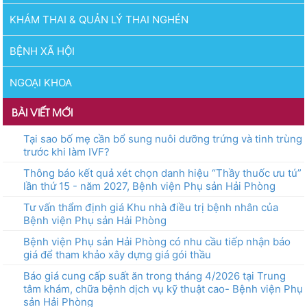
KHÁM THAI & QUẢN LÝ THAI NGHÉN
BỆNH XÃ HỘI
NGOẠI KHOA
BÀI VIẾT MỚI
Tại sao bố mẹ cần bổ sung nuôi dưỡng trứng và tinh trùng
trước khi làm IVF?
Thông báo kết quả xét chọn danh hiệu “Thầy thuốc ưu tú”
lần thứ 15 - năm 2027, Bệnh viện Phụ sản Hải Phòng
Tư vấn thẩm định giá Khu nhà điều trị bệnh nhân của
Bệnh viện Phụ sản Hải Phòng
Bệnh viện Phụ sản Hải Phòng có nhu cầu tiếp nhận báo
giá để tham khảo xây dựng giá gói thầu
Báo giá cung cấp suất ăn trong tháng 4/2026 tại Trung
tâm khám, chữa bệnh dịch vụ kỹ thuật cao- Bệnh viện Phụ
sản Hải Phòng