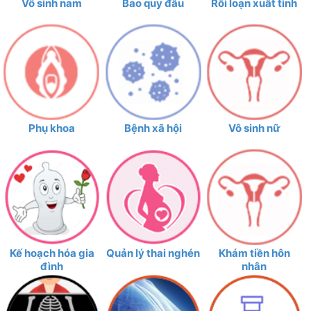
Vô sinh nam
Bao quy đầu
Rối loạn xuất tinh
Phụ khoa
Bệnh xã hội
Vô sinh nữ
Kế hoạch hóa gia
Quản lý thai nghén
Khám tiền hôn
đình
nhân