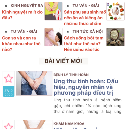
KINH NGUYỆT RA
TƯ VẤN - GIẢI
Kinh nguyệt ra ít do
Sản phụ sau sinh mổ
ÍT
ĐÁP
đâu?
nên ăn và kiêng ăn
những thực phẩm
nào?
TƯ VẤN - GIẢI
TIN TỨC XÃ HỘI
Con so và con rạ
Cách uống bột tam
ĐÁP
khác nhau như thế
thất như thế nào?
nào?
Nên uống vào lúc
nào?
BÀI VIẾT MỚI
BỆNH LÝ TINH HOÀN
Ung thư tinh hoàn: Dấu
hiệu, nguyên nhân và
27/10
phương pháp điều trị
2020
Ung thư tinh hoàn là bệnh hiếm
gặp, chỉ chiếm 1% các bệnh ung
thư ở nam giới, nhưng là loại ung
thư có tiên lượng tốt.
KHÁM NAM KHOA