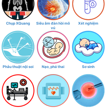
Chụp XQuang
Siêu âm đàn hồi mô
Xét nghiệm
vú
Phẫu thuật nội soi
Nạo, phá thai
Sơ sinh