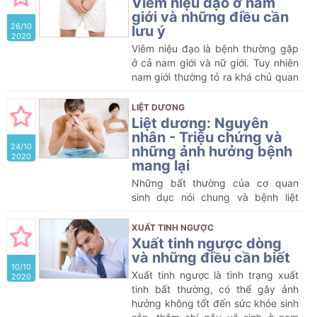
Viêm niệu đạo ở nam
giới và những điều cần
26/10
lưu ý
2020
Viêm niệu đạo là bệnh thường gặp
ở cả nam giới và nữ giới. Tuy nhiên
nam giới thường tỏ ra khá chủ quan
vì tỉ lệ mắc bệnh thấp hơn so với nữ
giới. Viêm niệu đạo nếu không được
LIỆT DƯƠNG
chẩn đoán, điều trị sớm và hiệu quả
Liệt dương: Nguyên
có thể sẽ ảnh hưởng nghiêm trọng
nhân - Triệu chứng và
24/10
đến khả năng sinh sản ở nam giới.
những ảnh hưởng bệnh
2020
mang lại
Những bất thường của cơ quan
sinh dục
nói chung và bệnh liệt
dương nói riêng luôn là nỗi ám ảnh
với nam giới. Bệnh không chỉ ảnh
XUẤT TINH NGƯỢC
hưởng đến tâm lý, đời sống tình dục
Xuất tinh ngược dòng
mà còn có thể gây ra hiếm muộn,
và những điều cần biết
10/10
vô sinh ở nam giới. Vậy liệt dương là
Xuất tinh ngược là tình trạng xuất
2020
gì? Bệnh có thể chữa khỏi được
tinh bất thường, có thể gây ảnh
không? Hãy cùng tìm hiểu qua bài
hưởng không tốt đến sức khỏe sinh
viết dưới đây để biết thêm thông