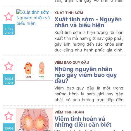
sản, thậm chí gây vô sinh ở nam
tin.
giới.
XUẤT TINH SỚM
Xuất tinh sớm - Nguyên
nhân và biểu hiện
11/05
Xuất tinh sớm là hiện tượng rối loạn
2020
xuất tinh mà nam giới hay gặp phải,
gây ảnh hưởng đến sức khỏe sinh
dục cũng như hạnh phúc gia đình.
Vậy xuất tinh sớm là gì, nguyên
nhân do đâu và có ảnh hưởng như
VIÊM BAO QUY ĐẦU
nào đến phái nam? Hãy cùng Bệnh
Những nguyên nhân
viện Phụ sản Hải Phòng tìm hiểu
nào gây viêm bao quy
14/04
qua bài viết dưới đây.
đầu?
2020
Viêm bao quy đầu là một trong
những bệnh lý nam giới hay gặp
phải, có ảnh hưởng trực tiếp đến
sức khỏe, chất lượng cuộc sống
cũng như khả năng sinh sản của
VIÊM TINH HOÀN
nam giới.
Viêm tinh hoàn và
những điều cần biết
13/04