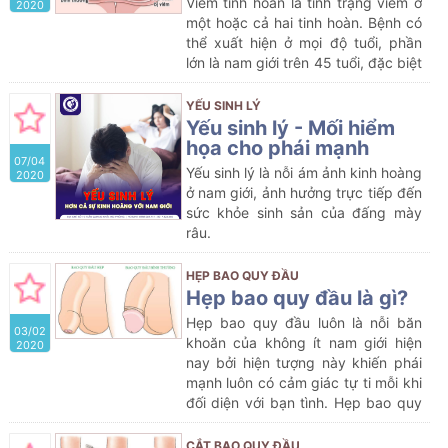
Viêm tinh hoàn là tình trạng viêm ở
2020
một hoặc cả hai tinh hoàn. Bệnh có
thể xuất hiện ở mọi độ tuổi, phần
lớn là nam giới trên 45 tuổi, đặc biệt
bệnh nhân đang mắc quai bị. Tuy
không đe dọa trực tiếp đến tính
YẾU SINH LÝ
mạng, nhưng nếu không được phát
Yếu sinh lý - Mối hiểm
hiện và điều trị sớm, viêm tinh hoàn
họa cho phái mạnh
07/04
có thể dẫn đến vô sinh ở nam giới.
Yếu sinh lý là nỗi ám ảnh kinh hoàng
2020
ở nam giới, ảnh hưởng trực tiếp đến
sức khỏe sinh sản của đấng mày
râu.
HẸP BAO QUY ĐẦU
Hẹp bao quy đầu là gì?
Hẹp bao quy đầu luôn là nỗi băn
03/02
khoăn của không ít nam giới hiện
2020
nay bởi hiện tượng này khiến phái
mạnh luôn có cảm giác tự ti mỗi khi
đối diện với bạn tình. Hẹp bao quy
đầu nếu để lâu sẽ dẫn đến các chất
bã nhờn, cặn bựa sinh dục không
CẮT BAO QUY ĐẦU