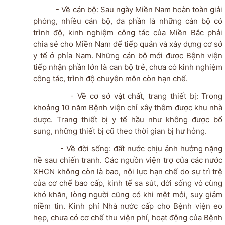
- Về cán bộ: Sau ngày Miền Nam hoàn toàn giải
phóng, nhiều cán bộ, đa phần là những cán bộ có
trình độ, kinh nghiệm công tác của Miền Bắc phải
chia sẻ cho Miền Nam để tiếp quản và xây dựng cơ sở
y tế ở phía Nam. Những cán bộ mới được Bệnh viện
tiếp nhận phần lớn là can bộ trẻ, chưa có kinh nghiệm
công tác, trình độ chuyên môn còn hạn chế.
- Về cơ sở vật chất, trang thiết bị: Trong
khoảng 10 năm Bệnh viện chỉ xây thêm được khu nhà
dược. Trang thiết bị y tế hầu như không được bổ
sung, những thiết bị cũ theo thời gian bị hư hỏng.
- Về đời sống: đất nước chịu ảnh hưởng nặng
nề sau chiến tranh. Các nguồn viện trợ của các nước
XHCN không còn là bao, nội lực hạn chế do sự trì trệ
của cơ chế bao cấp, kinh tế sa sút, đời sống vô cùng
khó khăn, lòng người cũng có khi mệt mỏi, suy giảm
niềm tin. Kinh phí Nhà nước cấp cho Bệnh viện eo
hẹp, chưa có cơ chế thu viện phí, hoạt động của Bệnh