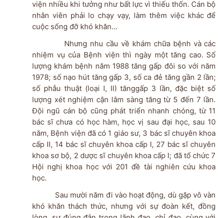
viện nhiều khi tưởng như bất lực vì thiếu thốn. Cán bộ
nhân viên phải lo chạy vạy, làm thêm việc khác để
cuộc sống đỡ khó khăn…
Nhưng nhu cầu về khám chữa bệnh và các
nhiệm vụ của Bệnh viện thì ngày một tăng cao. Số
lượng khám bệnh năm 1988 tăng gấp đôi so với năm
1978; số nạo hút tăng gấp 3, số ca đẻ tăng gần 2 lần;
số phẫu thuật (loại I, II) tănggấp 3 lần, đặc biệt số
lượng xét nghiệm cận lâm sàng tăng từ 5 đến 7 lần.
Đội ngũ cán bộ cũng phát triển nhanh chóng, từ 11
bác sĩ chưa có học hàm, học vị sau đại học, sau 10
năm, Bệnh viện đã có 1 giáo sư, 3 bác sĩ chuyên khoa
cấp II, 14 bác sĩ chuyên khoa cấp I, 27 bác sĩ chuyên
khoa sơ bộ, 2 dược sĩ chuyên khoa cấp I; đã tổ chức 7
Hội nghị khoa học với 201 đề tài nghiên cứu khoa
học.
Sau mười năm đi vào hoạt động, dù gặp vô vàn
khó khăn thách thức, nhưng với sự đoàn kết, đồng
lòng, sự đúng đắn trong lãnh đạo, chỉ đạo, cùng với