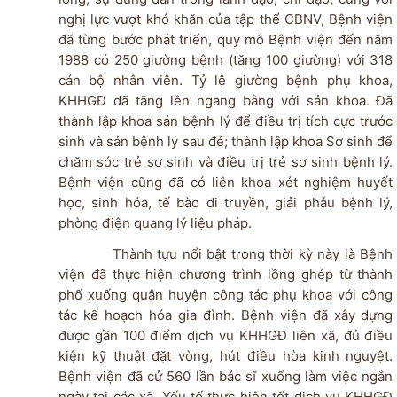
nghị lực vượt khó khăn của tập thể CBNV, Bệnh viện
đã từng bước phát triển, quy mô Bệnh viện đến năm
1988 có 250 giường bệnh (tăng 100 giường) với 318
cán bộ nhân viên. Tỷ lệ giường bệnh phụ khoa,
KHHGĐ đã tăng lên ngang bằng với sản khoa. Đã
thành lập khoa sản bệnh lý để điều trị tích cực trước
sinh và sản bệnh lý sau đẻ; thành lập khoa Sơ sinh để
chăm sóc trẻ sơ sinh và điều trị trẻ sơ sinh bệnh lý.
Bệnh viện cũng đã có liên khoa xét nghiệm huyết
học, sinh hóa, tế bào di truyền, giải phẫu bệnh lý,
phòng điện quang lý liệu pháp.
Thành tựu nổi bật trong thời kỳ này là Bệnh
viện đã thực hiện chương trình lồng ghép từ thành
phố xuống quận huyện công tác phụ khoa với công
tác kế hoạch hóa gia đình. Bệnh viện đã xây dựng
được gần 100 điểm dịch vụ KHHGĐ liên xã, đủ điều
kiện kỹ thuật đặt vòng, hút điều hòa kinh nguyệt.
Bệnh viện đã cử 560 lần bác sĩ xuống làm việc ngắn
ngày tại các xã. Yếu tố thực hiện tốt dịch vụ KHHGĐ