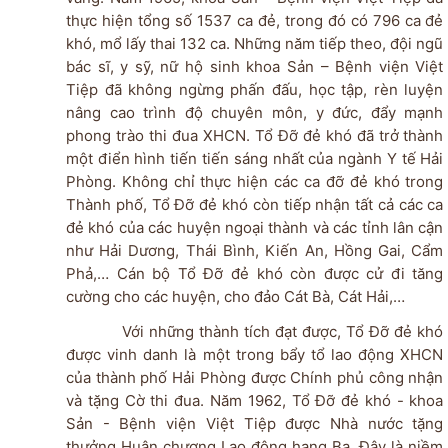
thực hiện tổng số 1537 ca đẻ, trong đó có 796 ca đẻ
khó, mổ lấy thai 132 ca. Những năm tiếp theo, đội ngũ
bác sĩ, y sỹ, nữ hộ sinh khoa Sản – Bệnh viện Việt
Tiệp đã không ngừng phấn đấu, học tập, rèn luyện
nâng cao trình độ chuyên môn, y đức, đẩy mạnh
phong trào thi đua XHCN. Tổ Đỡ đẻ khó đã trở thành
một điển hình tiến tiến sáng nhất của ngành Y tế Hải
Phòng. Không chỉ thực hiện các ca đỡ đẻ khó trong
Thành phố, Tổ Đỡ đẻ khó còn tiếp nhận tất cả các ca
đẻ khó của các huyện ngoại thành và các tỉnh lân cận
như Hải Dương, Thái Bình, Kiến An, Hồng Gai, Cẩm
Phả,… Cán bộ Tổ Đỡ đẻ khó còn được cử đi tăng
cường cho các huyện, cho đảo Cát Bà, Cát Hải,…
Với những thành tích đạt được, Tổ Đỡ đẻ khó
được vinh danh là một trong bẩy tổ lao động XHCN
của thành phố Hải Phòng được Chính phủ công nhận
và tặng Cờ thi đua. Năm 1962, Tổ Đỡ đẻ khó - khoa
Sản - Bệnh viện Việt Tiệp được Nhà nước tặng
thưởng Huân chương Lao động hạng Ba. Đây là niềm