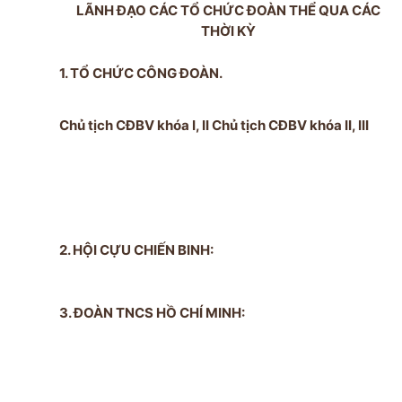
LÃNH ĐẠO CÁC TỔ CHỨC ĐOÀN THỂ QUA CÁC
THỜI KỲ
1. TỔ CHỨC CÔNG ĐOÀN.
Chủ tịch CĐBV khóa I, II Chủ tịch CĐBV khóa II, III
2. HỘI CỰU CHIẾN BINH:
3. ĐOÀN TNCS HỒ CHÍ MINH: