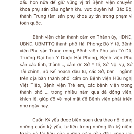
đấu hơn nữa để giữ vững vị trí Bệnh viện chuyên
khoa phụ sản đầu ngành khu vực duyên hải Bắc Bộ,
thành Trung tâm sản phụ khoa uy tín trong phạm vi
toàn quốc.
Bệnh viện chân thành cảm ơn Thành ủy, HĐND,
UBND, UBMTTQ thành phố Hải Phòng; Bộ Y tế, Bệnh
viện Phụ sản Trung ương, Bệnh viện Phụ sản Từ Dũ,
Trường Đại học Y Dược Hải Phòng, Bệnh viện Phụ
sản các tỉnh, thành…; cảm ơn Sở Y tế, Sở Nội vụ, Sở
Tài chính, Sở Kế hoạch đầu tư, các Sở, ban , ngành
trên địa bàn thành phố; cảm ơn Bệnh viện Hữu nghị
Việt Tiệp, Bệnh viện Trẻ em, các bệnh viện trong
thành phố … trong nhiều năm qua đã động viên,
khích lệ, giúp đỡ về mọi mặt để Bệnh viện phát triển
như ngày nay.
Cuốn Kỷ yếu được biên soạn dựa theo nội dung
những cuốn kỷ yếu, tư liệu trong những lần kỷ niệm
trước và tài liệu của những năm gần đây, cùng với