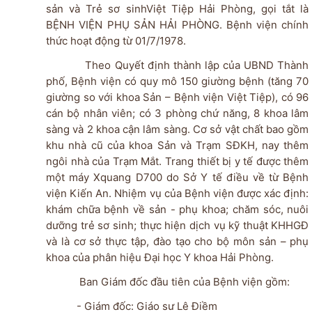
sản và Trẻ sơ sinhViệt Tiệp Hải Phòng, gọi tắt là
BỆNH VIỆN PHỤ SẢN HẢI PHÒNG. Bệnh viện chính
thức hoạt động từ 01/7/1978.
Theo Quyết định thành lập của UBND Thành
phố, Bệnh viện có quy mô 150 giường bệnh (tăng 70
giường so với khoa Sản – Bệnh viện Việt Tiệp), có 96
cán bộ nhân viên; có 3 phòng chứ năng, 8 khoa lâm
sàng và 2 khoa cận lâm sàng. Cơ sở vật chất bao gồm
khu nhà cũ của khoa Sản và Trạm SĐKH, nay thêm
ngôi nhà của Trạm Mắt. Trang thiết bị y tế được thêm
một máy Xquang D700 do Sở Y tế điều về từ Bệnh
viện Kiến An. Nhiệm vụ của Bệnh viện được xác định:
khám chữa bệnh về sản - phụ khoa; chăm sóc, nuôi
dưỡng trẻ sơ sinh; thực hiện dịch vụ kỹ thuật KHHGĐ
và là cơ sở thực tập, đào tạo cho bộ môn sản – phụ
khoa của phân hiệu Đại học Y khoa Hải Phòng.
Ban Giám đốc đầu tiên của Bệnh viện gồm:
- Giám đốc: Giáo sư Lê Điềm