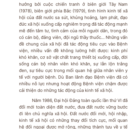
hưởng bởi cuộc chiến tranh ở biên giới Tây Nam
(1978), biên giới phía Bắc (1979), tình hình kinh tế xã
hội của đất nước sa sút, khủng hoảng, lạm phát, đạo
đức xã hội xuống cấp nghiêm trọng đã tác động mạnh
mẽ đến tâm tư, tình cảm của mỗi người dân, trong đó
có cán bộ, đảng viên, đội ngũ thầy thuốc… Những vấn
đề chung của xã hội đã tác động tiêu cực vào Bệnh
viện, nhiều vấn đề không lường hết được: kinh phí
khó khăn, cơ sở vật chất trang thiết bị xuống cấp, đời
sống cán bộ nhân viên khó khăn, sự lẫn lộn trắng
đen, sự tiêu cực trong mối quan hệ giữa nhân viên y
tế với người bệnh. Dù Ban lãnh đạo Bệnh viện đã có
nhiều nỗ lực nhưng hoạt động Bệnh viện chậm được
cải thiện do những tác động của kinh tế xã hội.
Năm 1986, Đại hội Đảng toàn quốc lần thứ VI đã
đổi mới toàn diện đất nước, đưa đất nước vững bước
đi lên chủ nghĩa xã hội. Đất nước đổi mới, hội nhập,
kinh tế xã hội có những thay đổi tích cực, mối quan
hệ đối ngoại được mở rộng, những thành tựu về y tế