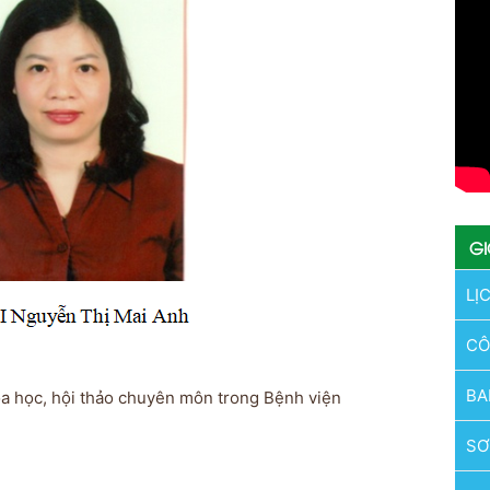
GI
LỊ
CÔ
BA
a học, hội thảo chuyên môn trong Bệnh viện
SƠ