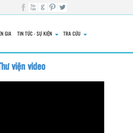
N GIA
TIN TỨC - SỰ KIỆN
TRA CỨU
Thư viện video