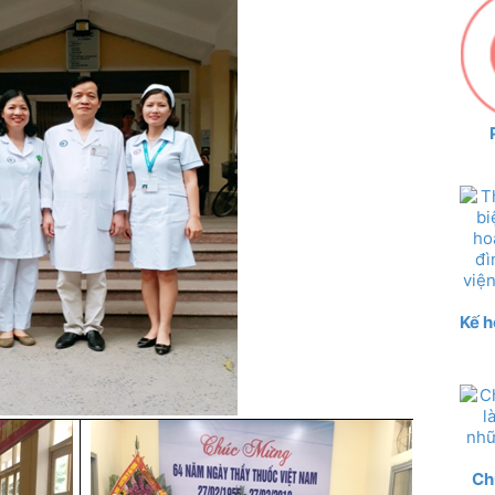
Kế h
Ch