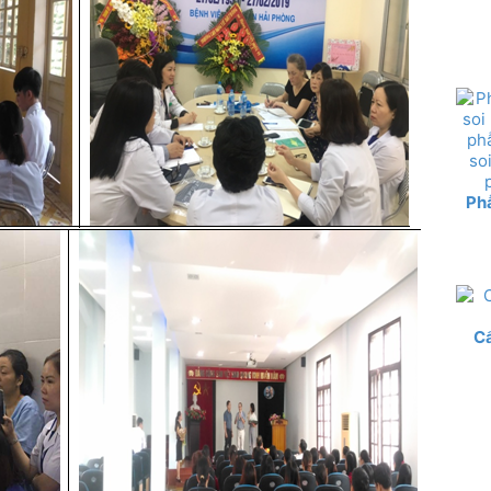
Phẫ
C