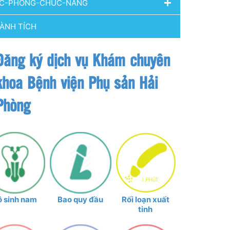
C-PHONG-CHUC-NANG
ÀNH TÍCH
Đăng ký dịch vụ Khám chuyên
khoa Bệnh viện Phụ sản Hải
Phòng
ô sinh nam
Bao quy đầu
Rối loạn xuất
tinh