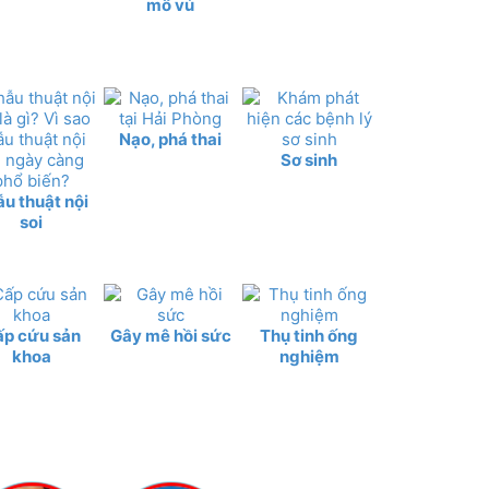
mô vú
Nạo, phá thai
Sơ sinh
u thuật nội
soi
ấp cứu sản
Gây mê hồi sức
Thụ tinh ống
khoa
nghiệm