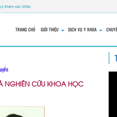
ký khám sức khỏe
TRANG CHỦ
GIỚI THIỆU
DỊCH VỤ Y KHOA
CHUYÊ
tuyến
À NGHIÊN CỨU KHOA HỌC