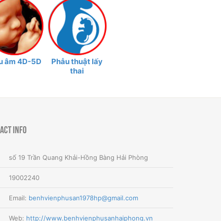
u âm 4D-5D
Phẫu thuật lấy
thai
act Info
số 19 Trần Quang Khải-Hồng Bàng Hải Phòng
19002240
Email:
benhvienphusan1978hp@gmail.com
Web:
http://www.benhvienphusanhaiphong.vn