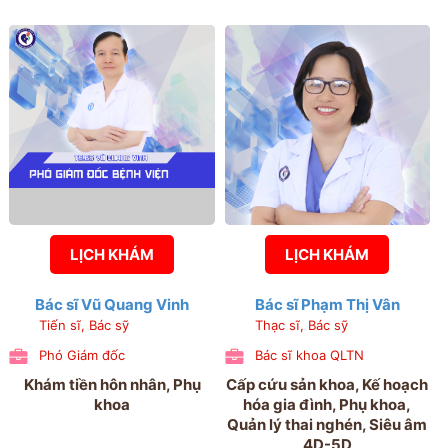
LỊCH KHÁM
LỊCH KHÁM
Bác sĩ Vũ Quang Vinh
Bác sĩ Phạm Thị Vân
Tiến sĩ, Bác sỹ
Thạc sĩ, Bác sỹ
Phó Giám đốc
Bác sĩ khoa QLTN
Khám tiền hôn nhân, Phụ
Cấp cứu sản khoa, Kế hoạch
khoa
hóa gia đình, Phụ khoa,
Quản lý thai nghén, Siêu âm
4D-5D