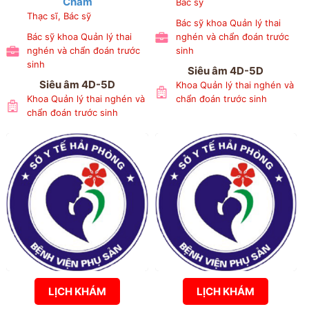
Châm
Bác sỹ
Thạc sĩ, Bác sỹ
Bác sỹ khoa Quản lý thai
Bác sỹ khoa Quản lý thai
nghén và chẩn đoán trước
nghén và chẩn đoán trước
sinh
sinh
Siêu âm 4D-5D
Siêu âm 4D-5D
Khoa Quản lý thai nghén và
Khoa Quản lý thai nghén và
chẩn đoán trước sinh
chẩn đoán trước sinh
LỊCH KHÁM
LỊCH KHÁM