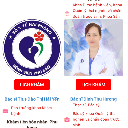
Khoa Dược bệnh viện, Khoa
Quản lý thai nghén và chẩn
đoán trước sinh, Khoa Sản
3
LỊCH KHÁM
LỊCH KHÁM
Bác sĩ Th.s Đào Thị Hải Yến
Bác sĩ Đinh Thu Hương
Thạc sĩ, Bác sỹ
Phó trưởng khoa Khám
bệnh
Bác sỹ khoa Quản lý thai
nghén và chẩn đoán trước
Khám tiền hôn nhân, Phụ
sinh
khoa