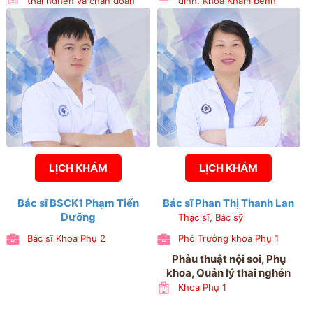
thai nghén và chẩn đoán
đình, Khoa Khám bệnh
trước sinh
LỊCH KHÁM
LỊCH KHÁM
Bác sĩ BSCK1 Phạm Tiến
Bác sĩ Phan Thị Thanh Lan
Dưỡng
Thạc sĩ, Bác sỹ
Bác sĩ Khoa Phụ 2
Phó Trưởng khoa Phụ 1
Phẫu thuật nội soi, Phụ
khoa, Quản lý thai nghén
Khoa Phụ 1