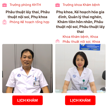
Trưởng phòng KHTH
Trưởng khoa Khám bệnh
Phẫu thuật lấy thai, Phẫu
Phụ khoa, Kế hoạch hóa gia
thuật nội soi, Phụ khoa
đình, Quản lý thai nghén,
Khám tiền hôn nhân, Phẫu
Phòng Kế hoạch tổng hợp
thuật nội soi, Phẫu thuật lấy
thai
Khoa Khám bệnh, Khoa
Phẫu thuật nội soi, Khoa
Phụ 1
LỊCH KHÁM
LỊCH KHÁM