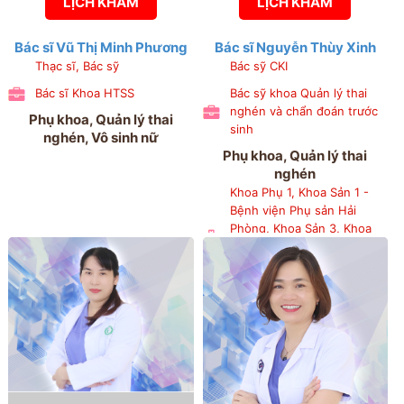
LỊCH KHÁM
LỊCH KHÁM
Bác sĩ Vũ Thị Minh Phương
Bác sĩ Nguyễn Thùy Xinh
Thạc sĩ, Bác sỹ
Bác sỹ CKI
Bác sĩ Khoa HTSS
Bác sỹ khoa Quản lý thai
nghén và chẩn đoán trước
Phụ khoa, Quản lý thai
sinh
nghén, Vô sinh nữ
Phụ khoa, Quản lý thai
nghén
Khoa Phụ 1, Khoa Sản 1 -
Bệnh viện Phụ sản Hải
Phòng, Khoa Sản 3, Khoa
Sơ sinh, Phòng Chỉ đạo
tuyến và nghiên cứu khoa
học