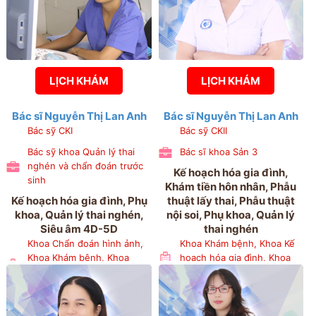
LỊCH KHÁM
LỊCH KHÁM
Bác sĩ Nguyễn Thị Lan Anh
Bác sĩ Nguyễn Thị Lan Anh
Bác sỹ CKI
Bác sỹ CKII
Bác sỹ khoa Quản lý thai
Bác sĩ khoa Sản 3
nghén và chẩn đoán trước
Kế hoạch hóa gia đình,
sinh
Khám tiền hôn nhân, Phẫu
Kế hoạch hóa gia đình, Phụ
thuật lấy thai, Phẫu thuật
khoa, Quản lý thai nghén,
nội soi, Phụ khoa, Quản lý
Siêu âm 4D-5D
thai nghén
Khoa Chẩn đoán hình ảnh,
Khoa Khám bệnh, Khoa Kế
Khoa Khám bệnh, Khoa
hoạch hóa gia đình, Khoa
Quản lý thai nghén và chẩn
Sản 3, Khoa Phụ 1
đoán trước sinh