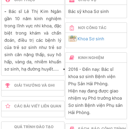
-
Bác sĩ
Lê Thị Kim Ngân
Bác sỹ khoa Sơ sinh
gần 10 năm kinh nghiệm
trong lĩnh vực nhi khoa, đặc
NƠI CÔNG TÁC
biệt trong khám và chẩn
Khoa Sơ sinh
đoán, điều trị các bệnh lý
của trẻ sơ sinh như trẻ sơ
sinh cân nặng thấp, suy hô
KINH NGHIỆM
hấp, vàng da, nhiễm khuẩn
sơ sinh, hạ đường huyết.....
2016
- Đến nay:
Bác sĩ
khoa sơ sinh Bệnh viện
Phụ Sản Hải Phòng.
GIẢI THƯỞNG VÀ GHI
Hiện nay đang được giao
NHẬN
nhiệm vụ Phó trưởng khoa
Sơ sinh Bệnh viện Phụ sản
CÁC BÀI VIẾT LIÊN QUAN
Hải Phòng.
QUÁ TRÌNH ĐÀO TẠO
SÁCH, BÁO, CÔNG TRÌNH