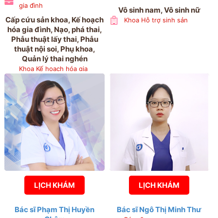
gia đình
Vô sinh nam, Vô sinh nữ
Cấp cứu sản khoa, Kế hoạch
Khoa Hỗ trợ sinh sản
hóa gia đình, Nạo, phá thai,
Phẫu thuật lấy thai, Phẫu
thuật nội soi, Phụ khoa,
Quản lý thai nghén
Khoa Kế hoạch hóa gia
đình, Khoa Khám bệnh,
Khoa Phẫu thuật nội soi,
Khoa Phụ 1, Khoa Sản 3,
Phòng Kế hoạch tổng hợp
LỊCH KHÁM
LỊCH KHÁM
Bác sĩ Phạm Thị Huyền
Bác sĩ Ngô Thị Minh Thư