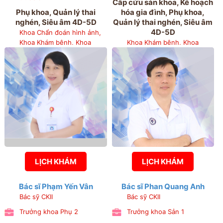
Cấp cứu sản khoa, Kế hoạch
Phụ khoa, Quản lý thai
hóa gia đình, Phụ khoa,
nghén, Siêu âm 4D-5D
Quản lý thai nghén, Siêu âm
4D-5D
Khoa Chẩn đoán hình ảnh,
Khoa Khám bệnh, Khoa
Khoa Khám bệnh, Khoa
Quản lý thai nghén và chẩn
Quản lý thai nghén và chẩn
đoán trước sinh, Khoa Sản 1
đoán trước sinh, Khoa Chẩn
- Bệnh viện Phụ sản Hải
đoán hình ảnh
Phòng, Phòng Kế hoạch
tổng hợp
LỊCH KHÁM
LỊCH KHÁM
Bác sĩ Phạm Yến Vân
Bác sĩ Phan Quang Anh
Bác sỹ CKII
Bác sỹ CKII
Trưởng khoa Phụ 2
Trưởng khoa Sản 1