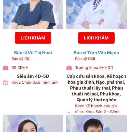
LỊCH KHÁM
LỊCH KHÁM
Bác sĩ Vũ Thị Hoài
Bác sĩ Trần Văn Mạnh
Bác sỹ CKI
Bác sỹ CKII
BS CĐHA
Trưởng khoa KHHGD
Siêu âm 4D-5D
Cấp cứu sản khoa, Kế hoạch
hóa gia đình, Nạo, phá thai,
Khoa Chẩn đoán hình ảnh
Phẫu thuật lấy thai, Phẫu
thuật nội soi, Phụ khoa,
Quản lý thai nghén
Khoa Kế hoạch hóa gia
đình, Khoa Sản 2 - Bệnh
viện Phụ sản Hải Phòng,
Phòng Kế hoạch tổng hợp