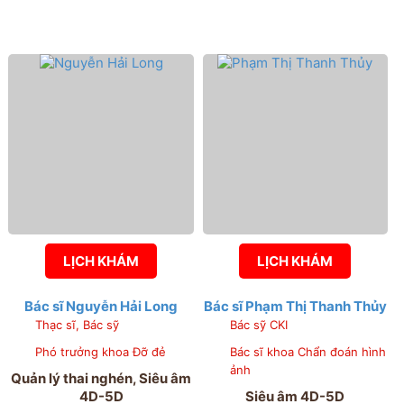
LỊCH KHÁM
LỊCH KHÁM
Bác sĩ Nguyễn Hải Long
Bác sĩ Phạm Thị Thanh Thủy
Thạc sĩ, Bác sỹ
Bác sỹ CKI
Phó trưởng khoa Đỡ đẻ
Bác sĩ khoa Chẩn đoán hình
ảnh
Quản lý thai nghén, Siêu âm
4D-5D
Siêu âm 4D-5D