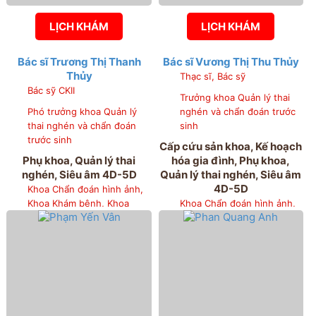
LỊCH KHÁM
LỊCH KHÁM
Bác sĩ Trương Thị Thanh
Bác sĩ Vương Thị Thu Thủy
Thủy
Thạc sĩ, Bác sỹ
Bác sỹ CKII
Trưởng khoa Quản lý thai
Phó trưởng khoa Quản lý
nghén và chẩn đoán trước
thai nghén và chẩn đoán
sinh
trước sinh
Cấp cứu sản khoa, Kế hoạch
Phụ khoa, Quản lý thai
hóa gia đình, Phụ khoa,
nghén, Siêu âm 4D-5D
Quản lý thai nghén, Siêu âm
4D-5D
Khoa Chẩn đoán hình ảnh,
Khoa Khám bệnh, Khoa
Khoa Chẩn đoán hình ảnh,
Quản lý thai nghén và chẩn
Khoa Khám bệnh, Khoa
đoán trước sinh, Khoa Sản 1
Quản lý thai nghén và chẩn
- Bệnh viện Phụ sản Hải
đoán trước sinh
Phòng, Phòng Kế hoạch
tổng hợp