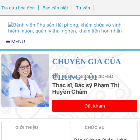
Tra cứu hóa đơn
|
Bạn cần biết
|
Tư vấn
|
Đăng ký khám sức khỏe
MENU
CHUYÊN GIA CỦA
CHÚNG TÔI
Bác sĩ
Siêu âm 4D-5D
>
Thạc sĩ, Bác sỹ Phạm Thị
Huyền Châm
Đặt khám
GIỚI THIỆU
CHỨC VỤ