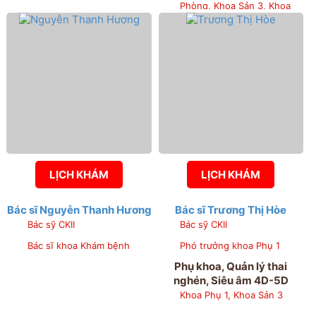
Phòng, Khoa Sản 3, Khoa
Sơ sinh, Phòng Chỉ đạo
tuyến và nghiên cứu khoa
học
LỊCH KHÁM
LỊCH KHÁM
Bác sĩ Nguyễn Thanh Hương
Bác sĩ Trương Thị Hòe
Bác sỹ CKII
Bác sỹ CKII
Bác sĩ khoa Khám bệnh
Phó trưởng khoa Phụ 1
Phụ khoa, Quản lý thai
nghén, Siêu âm 4D-5D
Khoa Phụ 1, Khoa Sản 3