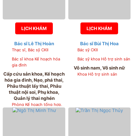
LỊCH KHÁM
LỊCH KHÁM
Bác sĩ Lê Thị Hoàn
Bác sĩ Bùi Thị Hoa
Thạc sĩ, Bác sỹ CKII
Bác sỹ CKII
Bác sĩ khoa Kế hoạch hóa
Bác sỹ khoa Hỗ trợ sinh sản
gia đình
Vô sinh nam, Vô sinh nữ
Cấp cứu sản khoa, Kế hoạch
Khoa Hỗ trợ sinh sản
hóa gia đình, Nạo, phá thai,
Phẫu thuật lấy thai, Phẫu
thuật nội soi, Phụ khoa,
Quản lý thai nghén
Phòng Kế hoạch tổng hợp,
Khoa Khám bệnh, Khoa Kế
hoạch hóa gia đình, Khoa
Sản 3, Khoa Phụ 1, Khoa
Phẫu thuật nội soi