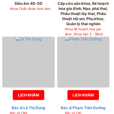
Siêu âm 4D-5D
Cấp cứu sản khoa, Kế hoạch
hóa gia đình, Nạo, phá thai,
Khoa Chẩn đoán hình ảnh
Phẫu thuật lấy thai, Phẫu
thuật nội soi, Phụ khoa,
Quản lý thai nghén
Khoa Kế hoạch hóa gia
đình, Khoa Sản 2 - Bệnh
viện Phụ sản Hải Phòng,
Phòng Kế hoạch tổng hợp
LỊCH KHÁM
LỊCH KHÁM
Bác sĩ Lê Thị Dung
Bác sĩ Phạm Tiến Dưỡng
Bác sỹ CKII
Bác sỹ CKI