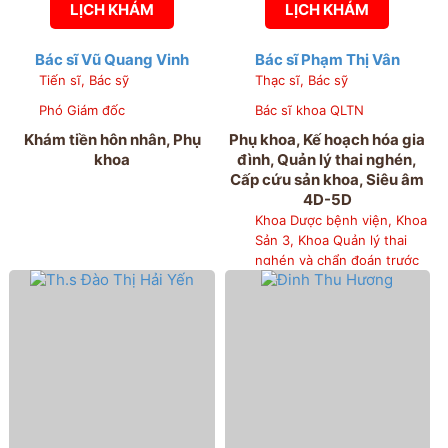
LỊCH KHÁM
LỊCH KHÁM
Bác sĩ Vũ Quang Vinh
Bác sĩ Phạm Thị Vân
Tiến sĩ, Bác sỹ
Thạc sĩ, Bác sỹ
Phó Giám đốc
Bác sĩ khoa QLTN
Khám tiền hôn nhân, Phụ
Phụ khoa, Kế hoạch hóa gia
khoa
đình, Quản lý thai nghén,
Cấp cứu sản khoa, Siêu âm
4D-5D
Khoa Dược bệnh viện, Khoa
Sản 3, Khoa Quản lý thai
nghén và chẩn đoán trước
sinh