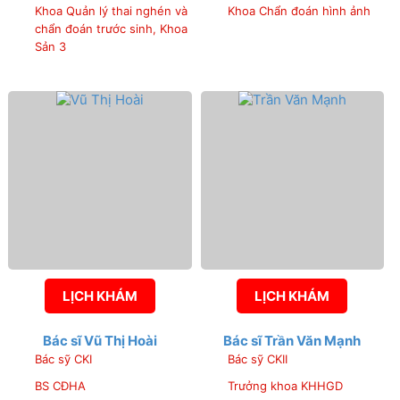
Khoa Quản lý thai nghén và
Khoa Chẩn đoán hình ảnh
chẩn đoán trước sinh, Khoa
Sản 3
LỊCH KHÁM
LỊCH KHÁM
Bác sĩ Vũ Thị Hoài
Bác sĩ Trần Văn Mạnh
Bác sỹ CKI
Bác sỹ CKII
BS CĐHA
Trưởng khoa KHHGD