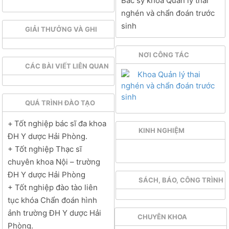
Bác sỹ khoa Quản lý thai
nghén và chẩn đoán trước
sinh
GIẢI THƯỞNG VÀ GHI
NHẬN
NƠI CÔNG TÁC
CÁC BÀI VIẾT LIÊN QUAN
Khoa Quản lý thai
nghén và chẩn đoán trước
sinh
QUÁ TRÌNH ĐÀO TẠO
+
Tốt nghiệp bác sĩ đa khoa
KINH NGHIỆM
ĐH Y dược Hải Phòng.
+ Tốt nghiệp Thạc sĩ
chuyên khoa Nội – trường
ĐH Y dược Hải Phòng
SÁCH, BÁO, CÔNG TRÌNH
+ Tốt nghiệp đào tào liên
NGHIÊN CỨU
tục khóa Chẩn đoán hình
ảnh trường ĐH Y dược Hải
CHUYÊN KHOA
Phòng.