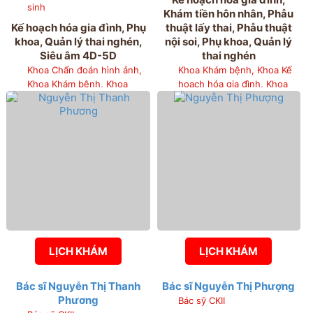
sinh
Khám tiền hôn nhân, Phẫu
Kế hoạch hóa gia đình, Phụ
thuật lấy thai, Phẫu thuật
khoa, Quản lý thai nghén,
nội soi, Phụ khoa, Quản lý
Siêu âm 4D-5D
thai nghén
Khoa Chẩn đoán hình ảnh,
Khoa Khám bệnh, Khoa Kế
Khoa Khám bệnh, Khoa
hoạch hóa gia đình, Khoa
Quản lý thai nghén và chẩn
Sản 3, Khoa Phụ 1
đoán trước sinh
LỊCH KHÁM
LỊCH KHÁM
Bác sĩ Nguyễn Thị Thanh
Bác sĩ Nguyễn Thị Phượng
Phương
Bác sỹ CKII