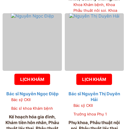
Khoa Khám bệnh, Khoa
Phẫu thuật nội soi, Khoa
Phụ 1, Khoa Sản 3
LỊCH KHÁM
LỊCH KHÁM
Bác sĩ Nguyễn Ngọc Điệp
Bác sĩ Nguyễn Thị Duyên
Hải
Bác sỹ CKII
Bác sỹ CKII
Bác sĩ khoa Khám bệnh
Trưởng khoa Phụ 1
Kế hoạch hóa gia đình,
Khám tiền hôn nhân, Phẫu
Phụ khoa, Phẫu thuật nội
thuật lấy thai, Phẫu thuật
soi, Phẫu thuật lấy thai