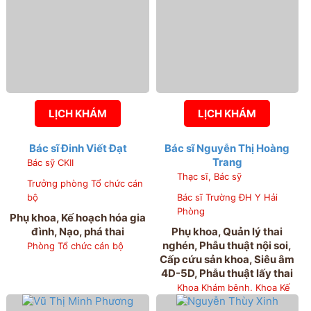
LỊCH KHÁM
LỊCH KHÁM
Bác sĩ Đinh Viết Đạt
Bác sĩ Nguyễn Thị Hoàng
Trang
Bác sỹ CKII
Thạc sĩ, Bác sỹ
Trưởng phòng Tổ chức cán
bộ
Bác sĩ Trường ĐH Y Hải
Phòng
Phụ khoa, Kế hoạch hóa gia
đình, Nạo, phá thai
Phụ khoa, Quản lý thai
nghén, Phẫu thuật nội soi,
Phòng Tổ chức cán bộ
Cấp cứu sản khoa, Siêu âm
4D-5D, Phẫu thuật lấy thai
Khoa Khám bệnh, Khoa Kế
hoạch hóa gia đình, Khoa