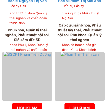
Bác sĩ Nguyễn Thị Vân
Bác sĩ Phạm Thị Mai Anh
Bác sỹ CKII
Tiến sĩ, Bác sỹ
Phó trưởng khoa Quản lý
Trưởng Khoa Phẫu Thuật
thai nghén và chẩn đoán
Nội Soi
trước sinh
Cấp cứu sản khoa, Phẫu
Phụ khoa, Quản lý thai
thuật lấy thai, Phẫu thuật
nghén, Phẫu thuật nội soi,
nội soi, Phụ khoa, Quản lý
Siêu âm 4D-5D
thai nghén
Khoa Phụ 1, Khoa Quản lý
Khoa Kế hoạch hóa gia
thai nghén và chẩn đoán
đình, Khoa Khám bệnh
trước sinh
LỊCH KHÁM
LỊCH KHÁM