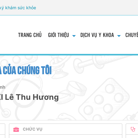
ký khám sức khỏe
TRANG CHỦ
GIỚI THIỆU
DỊCH VỤ Y KHOA
CHUYÊ
 CỦA CHÚNG TÔI
inh
KI Lê Thu Hương
CHỨC VỤ