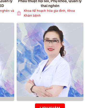
 Quản lý
Phẫu thuật nội soi, Phụ khoa, Quản lý
-5D
thai nghén
 nghén và
Khoa Kế hoạch hóa gia đình, Khoa
Khám bệnh