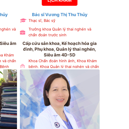
LỊCH KHÁM
Thủy
Bác sĩ Vương Thị Thu Thủy
Thạc sĩ, Bác sỹ
 nghén và
Trưởng khoa Quản lý thai nghén và
chẩn đoán trước sinh
 Siêu âm
Cấp cứu sản khoa, Kế hoạch hóa gia
đình, Phụ khoa, Quản lý thai nghén,
Siêu âm 4D-5D
oa Khám
n và chẩn
Khoa Chẩn đoán hình ảnh, Khoa Khám
 Bệnh
bệnh, Khoa Quản lý thai nghén và chẩn
g Kế
đoán trước sinh