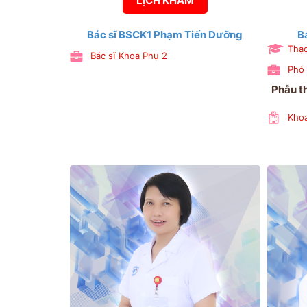
LỊCH KHÁM
Bác sĩ BSCK1 Phạm Tiến Dưỡng
B
Thạc
Bác sĩ Khoa Phụ 2
Phó 
Phẫu th
Khoa