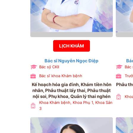
LỊCH KHÁM
Bác sĩ Nguyễn Ngọc Điệp
Bá
Bác sỹ CKII
Bác 
Bác sĩ khoa Khám bệnh
Trưở
Kế hoạch hóa gia đình, Khám tiền hôn
Phẫu thu
nhân, Phẫu thuật lấy thai, Phẫu thuật
nội soi, Phụ khoa, Quản lý thai nghén
Khoa
Khoa Khám bệnh, Khoa Phụ 1, Khoa Sản
3