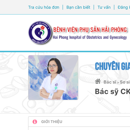
Tra cứu hóa đơn
|
Bạn cần biết
|
Tư vấn
|
Đăng 
CHUYÊN GIA
Bác sĩ
Sơ s
>
Bác sỹ C
GIỚI THIỆU