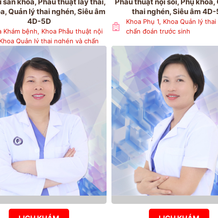
 sản khoa, Phẫu thuật lấy thai,
Phẫu thuật nội soi, Phụ khoa,
a, Quản lý thai nghén, Siêu âm
thai nghén, Siêu âm 4D
4D-5D
Khoa Phụ 1, Khoa Quản lý thai
 Khám bệnh, Khoa Phẫu thuật nội
chẩn đoán trước sinh
 Khoa Quản lý thai nghén và chẩn
 trước sinh