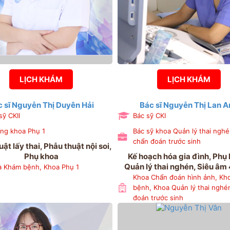
LỊCH KHÁM
LỊCH KHÁM
c sĩ Nguyễn Thị Duyên Hải
Bác sĩ Nguyễn Thị Lan A
sỹ CKII
Bác sỹ CKI
ng khoa Phụ 1
Bác sỹ khoa Quản lý thai nghé
chẩn đoán trước sinh
ật lấy thai, Phẫu thuật nội soi,
Phụ khoa
Kế hoạch hóa gia đình, Phụ
Quản lý thai nghén, Siêu âm
 Khám bệnh, Khoa Phụ 1
Khoa Chẩn đoán hình ảnh, Kh
bệnh, Khoa Quản lý thai nghé
đoán trước sinh