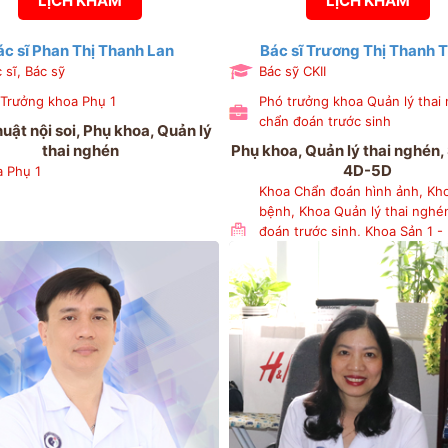
LỊCH KHÁM
LỊCH KHÁM
ác sĩ Phan Thị Thanh Lan
Bác sĩ Trương Thị Thanh 
 sĩ, Bác sỹ
Bác sỹ CKII
Trưởng khoa Phụ 1
Phó trưởng khoa Quản lý thai
chẩn đoán trước sinh
uật nội soi, Phụ khoa, Quản lý
thai nghén
Phụ khoa, Quản lý thai nghén,
4D-5D
 Phụ 1
Khoa Chẩn đoán hình ảnh, Kh
bệnh, Khoa Quản lý thai nghé
đoán trước sinh, Khoa Sản 1 -
viện Phụ sản Hải Phòng, Phòn
hoạch tổng hợp