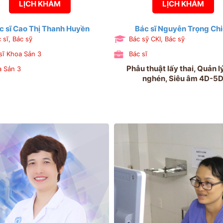
LỊCH KHÁM
LỊCH KHÁM
c sĩ Cao Thị Thanh Huyền
Bác sĩ Nguyễn Trọng Ch
 sĩ, Bác sỹ
Bác sỹ CKI, Bác sỹ
sĩ Khoa Sản 3
Bác sĩ
Phẫu thuật lấy thai, Quản lý
 Sản 3
nghén, Siêu âm 4D-5