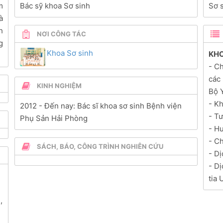
m
Bác sỹ khoa Sơ sinh
Sơ 
à
h
NƠI CÔNG TÁC
g
Khoa Sơ sinh
KHO
- Ch
các
KINH NGHIỆM
Bộ 
- Kh
2012
- Đến nay:
Bác sĩ khoa sơ sinh Bệnh viện
- T
Phụ Sản Hải Phòng
- H
- Ch
SÁCH, BÁO, CÔNG TRÌNH NGHIÊN CỨU
- D
- D
tia 
i
,