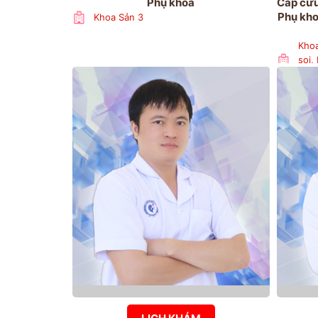
Phụ khoa
Cấp cứu
Phụ kho
Khoa Sản 3
Khoa
soi,
đoán