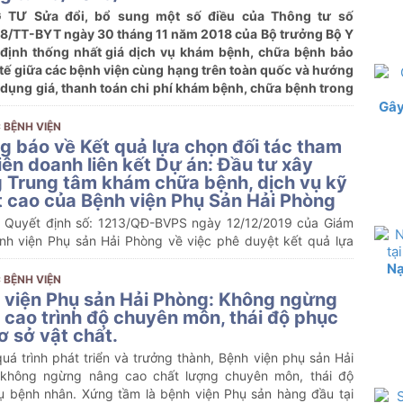
 TƯ Sửa đổi, bổ sung một số điều của Thông tư số
8/TT-BYT ngày 30 tháng 11 năm 2018 của Bộ trưởng Bộ Y
 định thống nhất giá dịch vụ khám bệnh, chữa bệnh bảo
 tế giữa các bệnh viện cùng hạng trên toàn quốc và hướng
 dụng giá, thanh toán chi phí khám bệnh, chữa bệnh trong
 trường hợp
Gây
 BỆNH VIỆN
g báo về Kết quả lựa chọn đối tác tham
iên doanh liên kết Dự án: Đầu tư xây
 Trung tâm khám chữa bệnh, dịch vụ kỹ
t cao của Bệnh viện Phụ Sản Hải Phòng
 Quyết định số: 1213/QĐ-BVPS ngày 12/12/2019 của Giám
nh viện Phụ sản Hải Phòng về việc phê duyệt kết quả lựa
i tác tham gia Liên doanh liên kết Dự án: Đầu tư xây dựng
Nạ
tâm khám chữa bệnh, dịch vụ kỹ thuật cao của Bệnh viện
 BỆNH VIỆN
n Hải Phòng;
 viện Phụ sản Hải Phòng: Không ngừng
 cao trình độ chuyên môn, thái độ phục
ơ sở vật chất.
uá trình phát triển và trưởng thành, Bệnh viện phụ sản Hải
không ngừng nâng cao chất lượng chuyên môn, thái độ
ụ bệnh nhân. Xứng tầm là bệnh viện Phụ sản hàng đầu tại