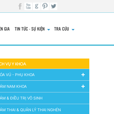
N GIA
TIN TỨC - SỰ KIỆN
TRA CỨU
CH VỤ Y KHOA
ÓA VÚ - PHỤ KHOA
ÁM NAM KHOA
ÁM & ĐIỀU TRỊ VÔ SINH
ÁM THAI & QUẢN LÝ THAI NGHÉN