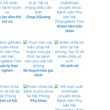
u âm đàn hồi
Chụp XQuang
mô vú
Khám tiền hôn
nhân
uản lý thai
Vô sinh nữ
nghén
Kế hoạch hóa gia
đình
ệnh xã hội
Phụ khoa