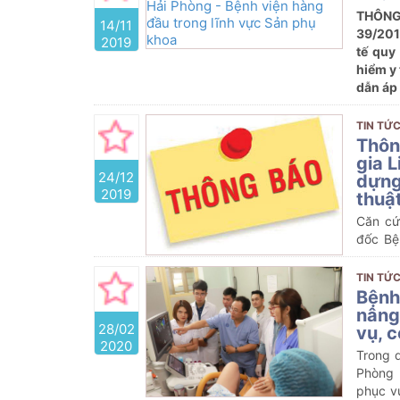
THÔNG
14/11
39/201
2019
tế quy
hiểm y
dẫn áp
một số
TIN TỨC
Thôn
gia L
24/12
dựng
2019
thuậ
Căn cứ
đốc Bệ
chọn đố
Trung 
TIN TỨC
Phụ Sả
Bệnh
nâng
28/02
vụ, c
2020
Trong q
Phòng
phục v