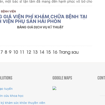
ân, một bác sĩ tận tâm đã mang đến hạnh phúc vô bờ cho
gàn gia đình vô sinh, hiếm muộn ở Hải Phòng và trên cả
 BỆNH VIỆN
 GIÁ VIỆN PHÍ KHÁM,CHỮA BỆNH TẠI
 VIỆN PHỤ SẢN HẢI PHÒN
BẢNG GIÁ DỊCH VỤ KĨ THUẬT
7
8
9
10
11
12
13
14
15
16
Trang sau
olutions
Google Maps
Cont
ạo tuyến
ên cứu khoa học
 ký khám sức khỏe thuyền viên