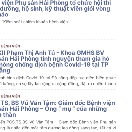
 viện Phụ sản Hải Phòng tổ chức hội thi
dưỡng, hộ sinh, kỹ thuật viên giỏi vòng
hảo
 “Kiểm soát nhiễm khuẩn bệnh viện”
 BỆNH VIỆN
II Phạm Thị Anh Tú - Khoa GMHS BV
sản Hải Phòng tình nguyện tham gia hỗ
phòng chống dịch bệnh Covid-19 tại TP
ẵng
ình hình dịch Covid-19 tại Đà nẵng tiếp tục diễn biến phức
ó lường, có sự lây lan rộng ra cộng đồng, đặt ra nhiều thách
à khó khăn cho hoạt động phòng, chống dịch bệnh, đòi hỏi
thiết huy động tối đa lực lượng y tế.
 BỆNH VIỆN
 TS, BS Vũ Văn Tâm: Giám đốc Bệnh viện
sản Hải Phòng – Ông “ mụ ” của những
n thần
ến PGS.TS.BS Vũ Văn Tâm – Giám đốc Bệnh viện Phụ sản
ng là nhắc đến một tấm gương lao động sáng tạo, tất cả vì