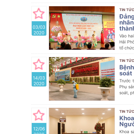
thành 
phụ sả
TIN TỨC
Đảng
nhân
03/03
thàn
2020
Vào ha
Hải Ph
tổ chức
đại hội
UBND t
TIN TỨC
thuộc 
Bệnh
soát
14/03
Trước 
2020
Phụ sả
soát, 
TIN TỨC
Khoa
Ngườ
12/06
Khoa s