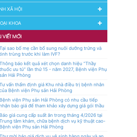
NH XÃ HỘI
OẠI KHOA
I VIẾT MỚI
Tại sao bố mẹ cần bổ sung nuôi dưỡng trứng và
tinh trùng trước khi làm IVF?
Thông báo kết quả xét chọn danh hiệu “Thầy
thuốc ưu tú” lần thứ 15 - năm 2027, Bệnh viện Phụ
sản Hải Phòng
Tư vấn thẩm định giá Khu nhà điều trị bệnh nhân
của Bệnh viện Phụ sản Hải Phòng
Bệnh viện Phụ sản Hải Phòng có nhu cầu tiếp
nhận báo giá để tham khảo xây dựng giá gói thầu
Báo giá cung cấp suất ăn trong tháng 4/2026 tại
Trung tâm khám, chữa bệnh dịch vụ kỹ thuật cao-
Bệnh viện Phụ sản Hải Phòng
Thư mời báo giá dịch vụ vệ sinh hàng ngày và an