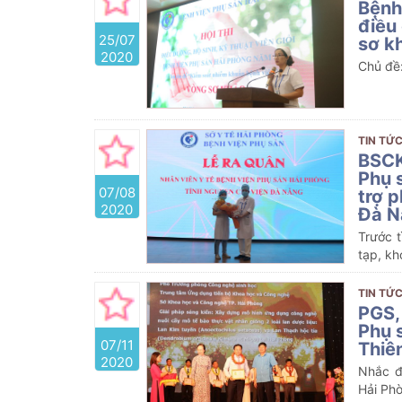
Bệnh
điều 
25/07
sơ k
2020
Chủ đề:
TIN TỨC
BSCK
Phụ 
07/08
trợ 
2020
Đà N
Trước t
tạp, kh
thức v
sự cần 
TIN TỨC
PGS,
Phụ 
07/11
Thiê
2020
Nhắc đ
Hải Phò