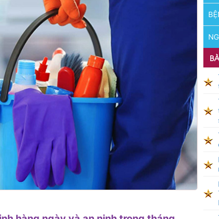
BỆ
NG
BÀ
inh hàng ngày và an ninh trong tháng