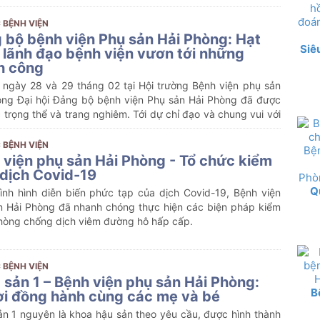
phố Hải Phòng – Đô thị loại 1 và là bệnh viện chuyên khoa
n đầu ngành ở khu vực miền duyên hải Bắc Bộ.
 BỆNH VIỆN
 bộ bệnh viện Phụ sản Hải Phòng: Hạt
Siê
 lãnh đạo bệnh viện vươn tới những
h công
i ngày 28 và 29 tháng 02 tại Hội trường Bệnh viện phụ sản
òng Đại hội Đảng bộ bệnh viện Phụ sản Hải Phòng đã được
 trọng thể và trang nghiêm. Tới dự chỉ đạo và chung vui với
 có các cấp lãnh đạo đại diện Thường trực Thành Ủy, HĐND,
hành phố; quận Hồng Bàng và đông đủ các Đảng viên trực
 BỆNH VIỆN
Đảng bộ bệnh viện.
 viện phụ sản Hải Phòng - Tổ chức kiểm
 dịch Covid-19
Q
tình hình diễn biến phức tạp của dịch Covid-19, Bệnh viện
n Hải Phòng đã nhanh chóng thực hiện các biện pháp kiểm
phòng chống dịch viêm đường hô hấp cấp.
 BỆNH VIỆN
 sản 1 – Bệnh viện phụ sản Hải Phòng:
B
i đồng hành cùng các mẹ và bé
ản 1 nguyên là khoa hậu sản theo yêu cầu, được hình thành