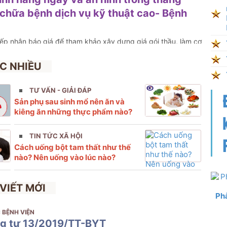
chữa bệnh dịch vụ kỹ thuật cao- Bệnh
iếp nhận báo giá để tham khảo xây dựng giá gói thầu, làm cơ
 “Dịch vụ vệ sinh hàng ngày và an ninh trong tháng 4/2026 tại
ật cao- Bệnh viện Phụ sản Hải Phòng” với nội dung cụ thể
C NHIỀU
TƯ VẤN - GIẢI ĐÁP
Sản phụ sau sinh mổ nên ăn và
kiêng ăn những thực phẩm nào?
TIN TỨC XÃ HỘI
Cách uống bột tam thất như thế
nào? Nên uống vào lúc nào?
 VIẾT MỚI
Phẫ
 BỆNH VIỆN
g tư 13/2019/TT-BYT