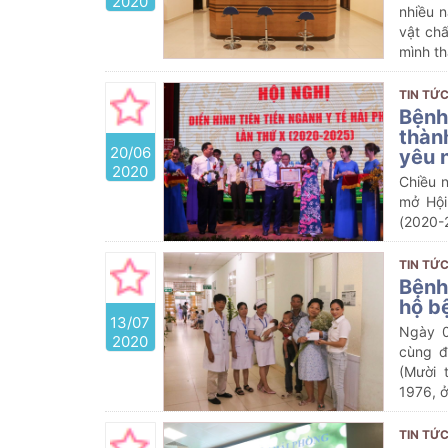
2020
nhiều n
vật ch
mình th
TIN TỨC
Bệnh
thành
20/06
yêu 
2020
Chiều 
mở Hội
(2020-
TIN TỨC
Bệnh
hộ b
13/07
Ngày 0
2020
cùng đ
(Mười 
1976, ở
TIN TỨC