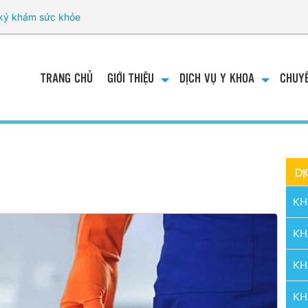
ký khám sức khỏe
TRANG CHỦ
GIỚI THIỆU
DỊCH VỤ Y KHOA
CHUYÊ
DỊ
KH
KH
KH
KH