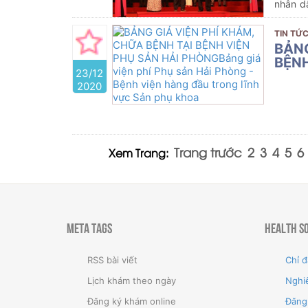
nhân d
hàng n
nước.
TIN TỨC
BẢNG
BỆNH
23/12
2020
Trang trước
2
3
4
5
6
Xem Trang:
Meta Tags
Health S
RSS bài viết
Chỉ đ
Lịch khám theo ngày
Nghi
Đăng ký khám online
Đăng