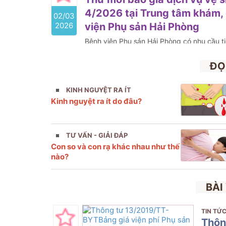
4/2026 tại Trung tâm khám, 
02/03
2026
viện Phụ sản Hải Phòng
Bệnh viện Phụ sản Hải Phòng có nhu cầu t
sở tổ chức lựa chọn nhà thầu cho gói thầu
Trung tâm khám, chữa bệnh dịch vụ kỹ thu
ĐỌ
như sau
KINH NGUYỆT RA ÍT
Kinh nguyệt ra ít do đâu?
TƯ VẤN - GIẢI ĐÁP
Con so và con rạ khác nhau như thế
nào?
BÀI
TIN TỨC
Thôn