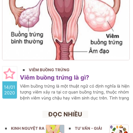
VIÊM BUỒNG TRỨNG
Viêm buồng trứng là gì?
Viêm buồng trứng là một thuật ngữ có định nghĩa là hiện
14/01
tượng viêm xảy ra tại cơ quan buồng trứng, thuộc nhóm
2020
bệnh viêm vùng chậu hay viêm sinh dục trên. Tình trạng
viêm này sẽ có thể cùng lúc ảnh hưởng đến nhiều cơ
quan trong khung chậu, bao gồm tử cung, nội mạc tử
ĐỌC NHIỀU
cung, ống dẫn trứng, buồng trứng và có thể là thành
bụng hoặc phúc mạc.
KINH NGUYỆT RA
TƯ VẤN - GIẢI