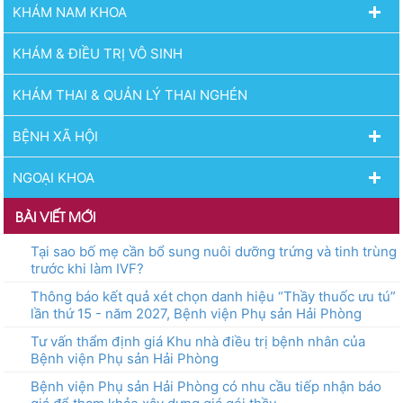
KHÁM NAM KHOA
KHÁM & ĐIỀU TRỊ VÔ SINH
KHÁM THAI & QUẢN LÝ THAI NGHÉN
BỆNH XÃ HỘI
NGOẠI KHOA
BÀI VIẾT MỚI
Tại sao bố mẹ cần bổ sung nuôi dưỡng trứng và tinh trùng
trước khi làm IVF?
Thông báo kết quả xét chọn danh hiệu “Thầy thuốc ưu tú”
lần thứ 15 - năm 2027, Bệnh viện Phụ sản Hải Phòng
Tư vấn thẩm định giá Khu nhà điều trị bệnh nhân của
Bệnh viện Phụ sản Hải Phòng
Bệnh viện Phụ sản Hải Phòng có nhu cầu tiếp nhận báo