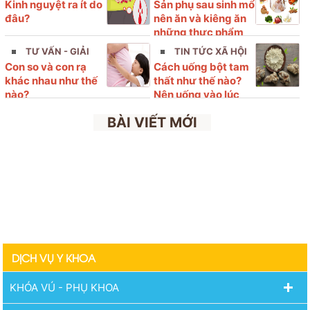
Kinh nguyệt ra ít do
Sản phụ sau sinh mổ
ÍT
ĐÁP
đâu?
nên ăn và kiêng ăn
những thực phẩm
nào?
TƯ VẤN - GIẢI
TIN TỨC XÃ HỘI
Con so và con rạ
Cách uống bột tam
ĐÁP
khác nhau như thế
thất như thế nào?
nào?
Nên uống vào lúc
nào?
BÀI VIẾT MỚI
DỊCH VỤ Y KHOA
KHÓA VÚ - PHỤ KHOA