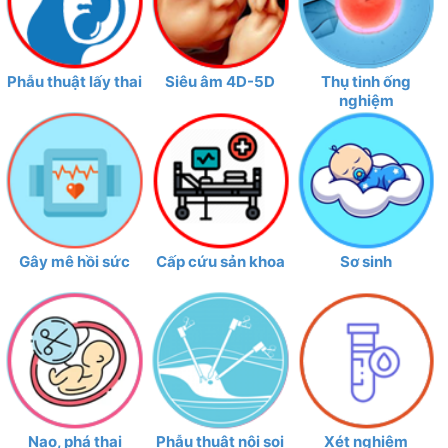
Phẫu thuật lấy thai
Siêu âm 4D-5D
Thụ tinh ống
nghiệm
Gây mê hồi sức
Cấp cứu sản khoa
Sơ sinh
Nạo, phá thai
Phẫu thuật nội soi
Xét nghiệm