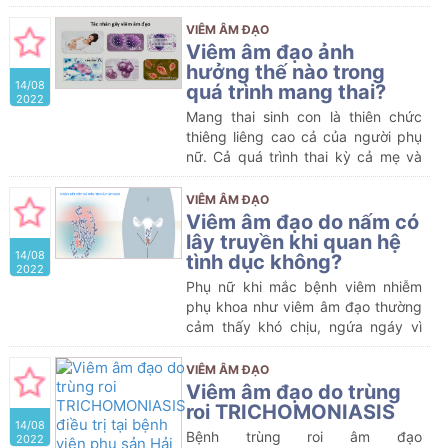
báo cáo thống kê, có đến khoảng
hơn 80% nữ giới từng ít nhất một
VIÊM ÂM ĐẠO
lần trong đời mắc bệnh viêm phụ
Viêm âm đạo ảnh
khoa
hưởng thế nào trong
14/08
quá trình mang thai?
2022
Mang thai sinh con là thiên chức
thiêng liêng cao cả của người phụ
nữ. Cả quá trình thai kỳ cả mẹ và
bé phải trải qua nhiều khó khăn
trong đó có nhiều loại bệnh lý có
VIÊM ÂM ĐẠO
thể gặp khi mang thai mà mẹ cần
Viêm âm đạo do nấm có
hết sức lưu ý, trong đó có bệnh
lây truyền khi quan hệ
14/08
viêm nhiễm phụ khoa, điển hình là
tình dục không?
2022
viêm âm đạo.
Phụ nữ khi mắc bệnh viêm nhiễm
phụ khoa như viêm âm đạo thường
cảm thấy khó chịu, ngứa ngáy vì
vậy chuyện sinh hoạt vợ chồng
cũng gặp trắc trở. Các chị em đều
VIÊM ÂM ĐẠO
thắc mắc liệu có nên chiều chồng
Viêm âm đạo do trùng
không, và khi “yêu”, bệnh viêm âm
roi TRICHOMONIASIS
14/08
đạo có lây không?
Bệnh trùng roi âm đạo
2022