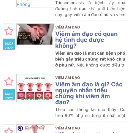
Trichomoniasis là bệnh lây qua
đường tình dục khá phổ biến hiện
nay, gây viêm âm đạo ở nữ và viêm
niệu đạo ở nam. Bệnh thường gặp ở
nữ hơn nam, đặc biệt là phụ nữ
VIÊM ÂM ĐẠO
trưởng thành, lớn tuổi; hiện vẫn
Viêm âm đạo có quan
chưa có vắc-xin phòng bệnh trùng
hệ tình dục được
14/08
roi âm đạo
không?
2022
Viêm âm đạo là một căn bệnh phổ
biến gây triệu chứng rất khó chịu
ở phụ nữ
. Nếu không được điều trị
đúng cách bệnh sẽ rất dễ tái phát
nhiều lần, gây ảnh hưởng đến quá
VIÊM ÂM ĐẠO
trình sinh sản và đời sống tình dục.
Viêm âm đạo là gì? Các
Có rất nhiều bệnh nhân thắc mắc:
nguyên nhân triệu
14/08
bị viêm âm đạo có nên quan hệ tình
chứng khi viêm âm
2022
dục? Vấn đề này sẽ được các
đạo?
chuyên gia giải đáp trong bài viết
Theo các thống kê cho thấy: Có
dưới đây
trên 80% phụ nữ từng ít nhất một
lần trong đời mắc bệnh viêm phụ
khoa Tuy nhiên, không phải chị em
VIÊM ÂM ĐẠO