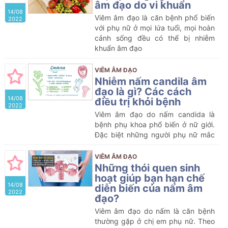
âm đạo do vi khuẩn
14/08
Viêm âm đạo là căn bệnh phổ biến
2022
với phụ nữ ở mọi lứa tuổi, mọi hoàn
cảnh sống đều có thể bị nhiễm
khuẩn âm đạo
VIÊM ÂM ĐẠO
Nhiễm nấm candila âm
đạo là gì? Các cách
14/08
điều trị khỏi bệnh
2022
Viêm âm đạo do nấm candida là
bệnh phụ khoa phổ biến ở nữ giới.
Đặc biệt những người phụ nữ mắc
bệnh tiểu đường hoặc đang mang
thai sẽ có nguy cơ nhiễm nấm
VIÊM ÂM ĐẠO
Candida âm đạo cao hơn.
Những thói quen sinh
hoạt giúp bạn hạn chế
14/08
diễn biến của nấm âm
2022
đạo?
Viêm âm đạo do nấm là căn bệnh
thường gặp ở chị em phụ nữ. Theo