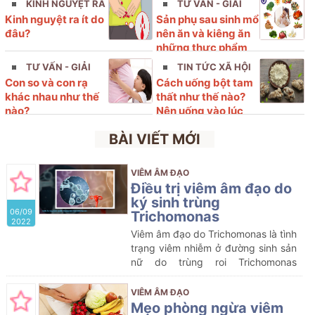
KINH NGUYỆT RA
TƯ VẤN - GIẢI
Kinh nguyệt ra ít do
Sản phụ sau sinh mổ
ÍT
ĐÁP
đâu?
nên ăn và kiêng ăn
những thực phẩm
nào?
TƯ VẤN - GIẢI
TIN TỨC XÃ HỘI
Con so và con rạ
Cách uống bột tam
ĐÁP
khác nhau như thế
thất như thế nào?
nào?
Nên uống vào lúc
nào?
BÀI VIẾT MỚI
VIÊM ÂM ĐẠO
Điều trị viêm âm đạo do
ký sinh trùng
06/09
Trichomonas
2022
Viêm âm đạo do Trichomonas là tình
trạng viêm nhiễm ở đường sinh sản
nữ do trùng roi Trichomonas
vaginalis gây ra. Đây là một trong
những bệnh lây truyền qua đường
VIÊM ÂM ĐẠO
tình dục phổ biến nhất
Mẹo phòng ngừa viêm