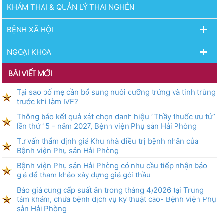
KHÁM THAI & QUẢN LÝ THAI NGHÉN
BỆNH XÃ HỘI
NGOẠI KHOA
BÀI VIẾT MỚI
Tại sao bố mẹ cần bổ sung nuôi dưỡng trứng và tinh trùng
trước khi làm IVF?
Thông báo kết quả xét chọn danh hiệu “Thầy thuốc ưu tú”
lần thứ 15 - năm 2027, Bệnh viện Phụ sản Hải Phòng
Tư vấn thẩm định giá Khu nhà điều trị bệnh nhân của
Bệnh viện Phụ sản Hải Phòng
Bệnh viện Phụ sản Hải Phòng có nhu cầu tiếp nhận báo
giá để tham khảo xây dựng giá gói thầu
Báo giá cung cấp suất ăn trong tháng 4/2026 tại Trung
tâm khám, chữa bệnh dịch vụ kỹ thuật cao- Bệnh viện Phụ
sản Hải Phòng