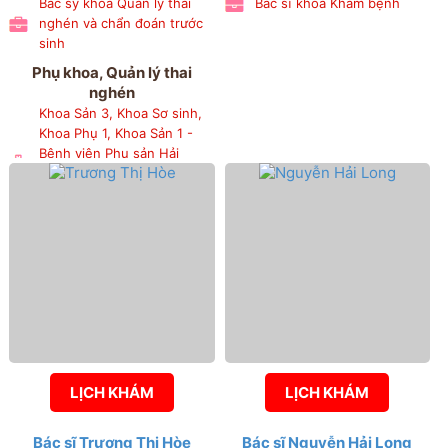
Bác sỹ khoa Quản lý thai
Bác sĩ khoa Khám bệnh
nghén và chẩn đoán trước
sinh
Phụ khoa, Quản lý thai
nghén
Khoa Sản 3, Khoa Sơ sinh,
Khoa Phụ 1, Khoa Sản 1 -
Bệnh viện Phụ sản Hải
Phòng, Phòng Chỉ đạo
tuyến và nghiên cứu khoa
học
LỊCH KHÁM
LỊCH KHÁM
Bác sĩ Trương Thị Hòe
Bác sĩ Nguyễn Hải Long