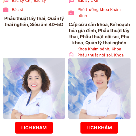
Bác sỹ CKI, Bác sỹ
Bác sỹ CKII
Bác sĩ
Phó trưởng khoa Khám
bệnh
Phẫu thuật lấy thai, Quản lý
thai nghén, Siêu âm 4D-5D
Cấp cứu sản khoa, Kế hoạch
hóa gia đình, Phẫu thuật lấy
thai, Phẫu thuật nội soi, Phụ
khoa, Quản lý thai nghén
Khoa Khám bệnh, Khoa
Phẫu thuật nội soi, Khoa
Phụ 1, Khoa Sản 3
LỊCH KHÁM
LỊCH KHÁM