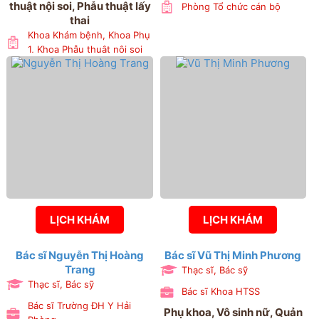
thuật nội soi, Phẫu thuật lấy
Phòng Tổ chức cán bộ
thai
Khoa Khám bệnh, Khoa Phụ
1, Khoa Phẫu thuật nội soi
LỊCH KHÁM
LỊCH KHÁM
Bác sĩ Nguyễn Thị Hoàng
Bác sĩ Vũ Thị Minh Phương
Trang
Thạc sĩ, Bác sỹ
Thạc sĩ, Bác sỹ
Bác sĩ Khoa HTSS
Bác sĩ Trường ĐH Y Hải
Phụ khoa, Vô sinh nữ, Quản