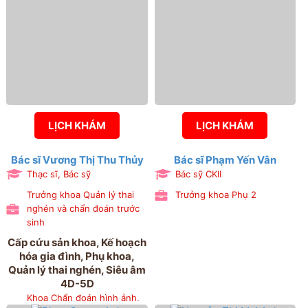
- Bệnh viện Phụ sản Hải
Phòng, Phòng Kế hoạch
tổng hợp
LỊCH KHÁM
LỊCH KHÁM
Bác sĩ Vương Thị Thu Thủy
Bác sĩ Phạm Yến Vân
Thạc sĩ, Bác sỹ
Bác sỹ CKII
Trưởng khoa Quản lý thai
Trưởng khoa Phụ 2
nghén và chẩn đoán trước
sinh
Cấp cứu sản khoa, Kế hoạch
hóa gia đình, Phụ khoa,
Quản lý thai nghén, Siêu âm
4D-5D
Khoa Chẩn đoán hình ảnh,