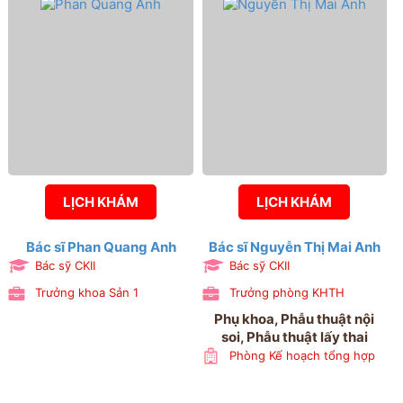
Khoa Khám bệnh, Khoa
Quản lý thai nghén và chẩn
đoán trước sinh
LỊCH KHÁM
LỊCH KHÁM
Bác sĩ Phan Quang Anh
Bác sĩ Nguyễn Thị Mai Anh
Bác sỹ CKII
Bác sỹ CKII
Trưởng khoa Sản 1
Trưởng phòng KHTH
Phụ khoa, Phẫu thuật nội
soi, Phẫu thuật lấy thai
Phòng Kế hoạch tổng hợp