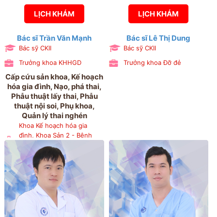
LỊCH KHÁM
LỊCH KHÁM
Bác sĩ Trần Văn Mạnh
Bác sĩ Lê Thị Dung
Bác sỹ CKII
Bác sỹ CKII
Trưởng khoa KHHGD
Trưởng khoa Đỡ đẻ
Cấp cứu sản khoa, Kế hoạch
hóa gia đình, Nạo, phá thai,
Phẫu thuật lấy thai, Phẫu
thuật nội soi, Phụ khoa,
Quản lý thai nghén
Khoa Kế hoạch hóa gia
đình, Khoa Sản 2 - Bệnh
viện Phụ sản Hải Phòng,
Phòng Kế hoạch tổng hợp