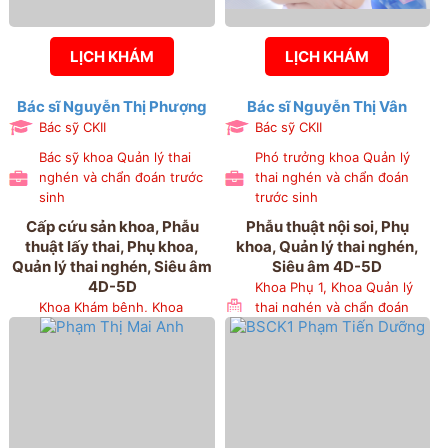
LỊCH KHÁM
LỊCH KHÁM
Bác sĩ Nguyễn Thị Phượng
Bác sĩ Nguyễn Thị Vân
Bác sỹ CKII
Bác sỹ CKII
Bác sỹ khoa Quản lý thai
Phó trưởng khoa Quản lý
nghén và chẩn đoán trước
thai nghén và chẩn đoán
sinh
trước sinh
Cấp cứu sản khoa, Phẫu
Phẫu thuật nội soi, Phụ
thuật lấy thai, Phụ khoa,
khoa, Quản lý thai nghén,
Quản lý thai nghén, Siêu âm
Siêu âm 4D-5D
4D-5D
Khoa Phụ 1, Khoa Quản lý
Khoa Khám bệnh, Khoa
thai nghén và chẩn đoán
Phẫu thuật nội soi, Khoa
trước sinh
Quản lý thai nghén và chẩn
đoán trước sinh