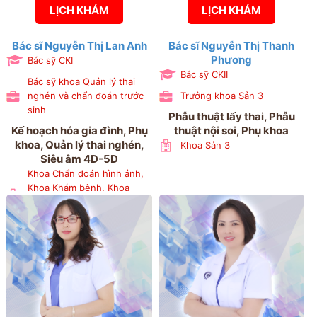
LỊCH KHÁM
LỊCH KHÁM
Bác sĩ Nguyễn Thị Lan Anh
Bác sĩ Nguyễn Thị Thanh
Phương
Bác sỹ CKI
Bác sỹ CKII
Bác sỹ khoa Quản lý thai
nghén và chẩn đoán trước
Trưởng khoa Sản 3
sinh
Phẫu thuật lấy thai, Phẫu
Kế hoạch hóa gia đình, Phụ
thuật nội soi, Phụ khoa
khoa, Quản lý thai nghén,
Khoa Sản 3
Siêu âm 4D-5D
Khoa Chẩn đoán hình ảnh,
Khoa Khám bệnh, Khoa
Quản lý thai nghén và chẩn
đoán trước sinh