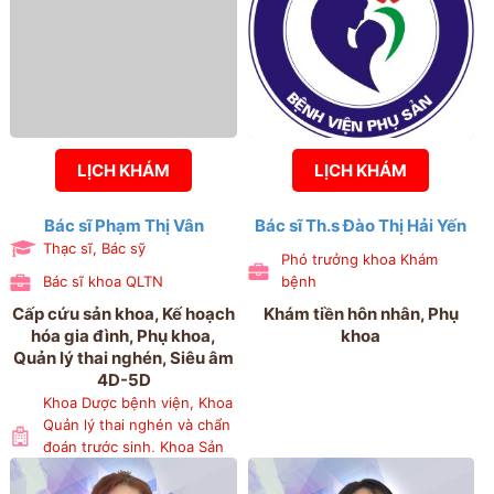
LỊCH KHÁM
LỊCH KHÁM
Bác sĩ Phạm Thị Vân
Bác sĩ Th.s Đào Thị Hải Yến
Thạc sĩ, Bác sỹ
Phó trưởng khoa Khám
Bác sĩ khoa QLTN
bệnh
Cấp cứu sản khoa, Kế hoạch
Khám tiền hôn nhân, Phụ
hóa gia đình, Phụ khoa,
khoa
Quản lý thai nghén, Siêu âm
4D-5D
Khoa Dược bệnh viện, Khoa
Quản lý thai nghén và chẩn
đoán trước sinh, Khoa Sản
3