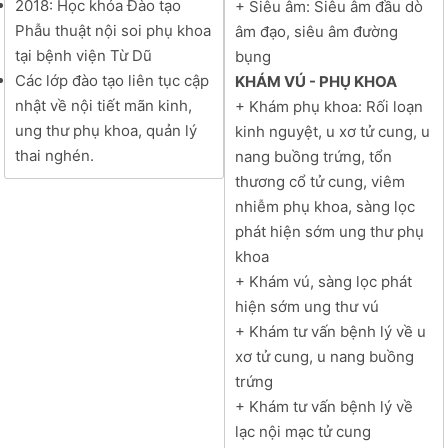
2018: Học khóa Đào tạo
+ Siêu âm: Siêu âm đầu dò
Phẫu thuật nội soi phụ khoa
âm đạo, siêu âm đường
tại bệnh viện Từ Dũ
bụng
Các lớp đào tạo liên tục cập
KHÁM VÚ - PHỤ KHOA
nhật về nội tiết mãn kinh,
+ Khám phụ khoa: Rối loạn
ung thư phụ khoa, quản lý
kinh nguyệt, u xơ tử cung, u
thai nghén.
nang buồng trứng, tổn
thương cổ tử cung, viêm
nhiễm phụ khoa, sàng lọc
phát hiện sớm ung thư phụ
khoa
+ Khám vú, sàng lọc phát
hiện sớm ung thư vú
+ Khám tư vấn bệnh lý về u
xơ tử cung, u nang buồng
trứng
+ Khám tư vấn bệnh lý về
lạc nội mạc tử cung