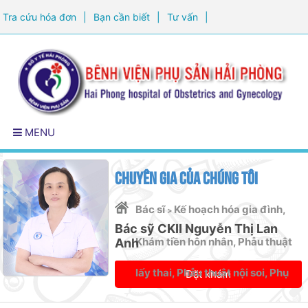
Tra cứu hóa đơn
|
Bạn cần biết
|
Tư vấn
|
Đăng ký khám sức khỏe
MENU
CHUYÊN GIA CỦA CHÚNG TÔI
Bác sĩ
Kế hoạch hóa gia đình,
>
Bác sỹ CKII Nguyễn Thị Lan
Khám tiền hôn nhân, Phẫu thuật
Anh
lấy thai, Phẫu thuật nội soi, Phụ
Đặt khám
khoa, Quản lý thai nghén