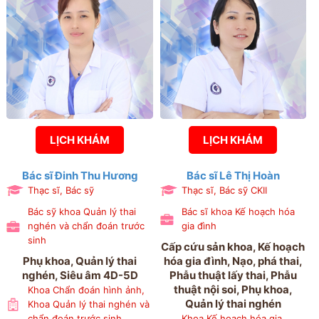
LỊCH KHÁM
LỊCH KHÁM
Bác sĩ Đinh Thu Hương
Bác sĩ Lê Thị Hoàn
Thạc sĩ, Bác sỹ
Thạc sĩ, Bác sỹ CKII
Bác sỹ khoa Quản lý thai
Bác sĩ khoa Kế hoạch hóa
nghén và chẩn đoán trước
gia đình
sinh
Cấp cứu sản khoa, Kế hoạch
Phụ khoa, Quản lý thai
hóa gia đình, Nạo, phá thai,
nghén, Siêu âm 4D-5D
Phẫu thuật lấy thai, Phẫu
thuật nội soi, Phụ khoa,
Khoa Chẩn đoán hình ảnh,
Quản lý thai nghén
Khoa Quản lý thai nghén và
chẩn đoán trước sinh
Khoa Kế hoạch hóa gia