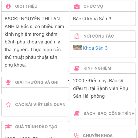
GIỚI THIỆU
CHỨC VỤ
BSCKII NGUYỄN THỊ LAN
Bác sĩ khoa Sản 3
ANH là Bác sĩ có nhiều năm
kinh nghiệm trong khám
NƠI CÔNG TÁC
bệnh phụ khoa và quản lý
Khoa Sản 3
thai nghén. Thực hiện các
thủ thuật phẫu thuật sản
phụ khoa.
KINH NGHIỆM
2000 - Đến nay: Bác sỹ
GIẢI THƯỞNG VÀ GHI
điều trị tại Bệnh viện Phụ
NHẬN
Sản Hải phòng
CÁC BÀI VIẾT LIÊN QUAN
SÁCH, BÁO, CÔNG TRÌNH
NGHIÊN CỨU
QUÁ TRÌNH ĐÀO TẠO
CHUYÊN KHOA