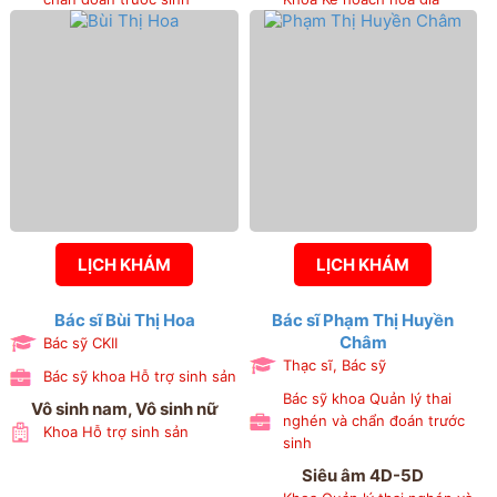
đình, Khoa Khám bệnh,
Khoa Phẫu thuật nội soi,
Khoa Phụ 1, Khoa Sản 3,
Phòng Kế hoạch tổng hợp
LỊCH KHÁM
LỊCH KHÁM
Bác sĩ Bùi Thị Hoa
Bác sĩ Phạm Thị Huyền
Châm
Bác sỹ CKII
Thạc sĩ, Bác sỹ
Bác sỹ khoa Hỗ trợ sinh sản
Bác sỹ khoa Quản lý thai
Vô sinh nam, Vô sinh nữ
nghén và chẩn đoán trước
Khoa Hỗ trợ sinh sản
sinh
Siêu âm 4D-5D