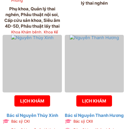
Phòng
lý thai nghén
Phụ khoa, Quản lý thai
nghén, Phẫu thuật nội soi,
Cấp cứu sản khoa, Siêu âm
4D-5D, Phẫu thuật lấy thai
Khoa Khám bệnh, Khoa Kế
hoạch hóa gia đình, Khoa
Sản 3, Khoa Quản lý thai
nghén và chẩn đoán trước
sinh
LỊCH KHÁM
LỊCH KHÁM
Bác sĩ Nguyễn Thùy Xinh
Bác sĩ Nguyễn Thanh Hương
Bác sỹ CKI
Bác sỹ CKII