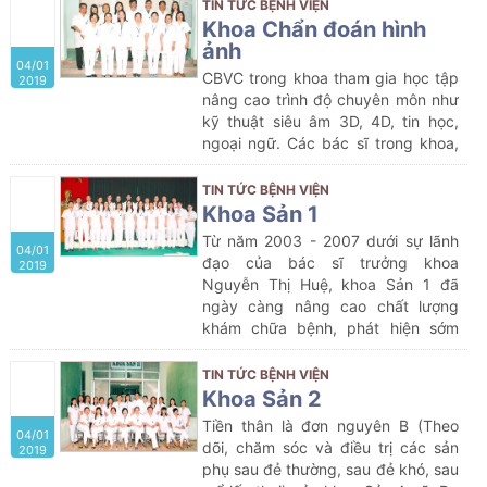
CHỮA BỆNH TRONG CÁC CƠ SỞ
TIN TỨC BỆNH VIỆN
chăm sóc sức khoẻ cho nhân dân
KHÁM BỆNH, CHỮA BỆNH CỦA
Khoa Chẩn đoán hình
địa phương và các vùng lân cận….
NHÀ NƯỚC VÀ HƯỚNG DẪN ÁP
ảnh
04/01
DỤNG GIÁ, THANH TOÁN CHI PHÍ
CBVC trong khoa tham gia học tập
2019
KHÁM BỆNH CHỮA BỆNH TRONG
nâng cao trình độ chuyên môn như
MỘT SỐ TRƯỜNG HỢP
kỹ thuật siêu âm 3D, 4D, tin học,
ngoại ngữ. Các bác sĩ trong khoa,
đặc biệt là bác sĩ Trưởng khoa còn
tham gia giảng dạy, hướng dẫn các
TIN TỨC BỆNH VIỆN
bác sĩ trong bệnh viện và bác sĩ
Khoa Sản 1
tuyến dưới thực tập siêu âm sản
Từ năm 2003 - 2007 dưới sự lãnh
04/01
phụ khoa.
đạo của bác sĩ trưởng khoa
2019
Nguyễn Thị Huệ, khoa Sản 1 đã
ngày càng nâng cao chất lượng
khám chữa bệnh, phát hiện sớm
bệnh lý thai sản, hạn chế được rất
nhiều tai biến sản khoa, cứu sống
TIN TỨC BỆNH VIỆN
được nhiều bệnh nhân
Khoa Sản 2
Tiền thân là đơn nguyên B (Theo
04/01
dõi, chăm sóc và điều trị các sản
2019
phụ sau đẻ thường, sau đẻ khó, sau