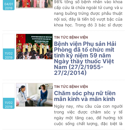
98% tổng số bệnh nhân vào khoa
04/01
nhiệm vụ là đỡ đẻ, mổ lấy thai, mổ
cấp cứu là chửa ngoài tử cung và u
2019
phụ khoa và phẫu thuật nội soi,
nang buồng trứng được phẫu thuật
điều trị hậu phẫu, hậu sản.
nội soi, đây là tiến bộ vượt bậc của
khoa học. Trong đó 3 bác sĩ được
đào tạo tại bệnh viện Phụ Sản Từ
Dũ, còn lại tất cả các bác sĩ trong
TIN TỨC BỆNH VIỆN
khoa đều có thể tham gia thực
Bệnh viện Phụ sản Hải
hành thao tác dụng cụ và phụ mổ
Phòng đã tổ chức mít
11/02
phẫu thuật nội soi.
tinh kỷ niệm 59 năm
2019
Ngày thầy thuốc Việt
Nam (27/2/1955-
27/2/2014)
Thay mặt Đảng ủy, Ban giám đốc,
đồng chí Phạm Thiện Hoạch, phó bí
TIN TỨC BỆNH VIỆN
thư Đảng ủy – Phó giám đốc bệnh
Chăm sóc phụ nữ tiền
viện đã đọc thư của chủ tịch Hồ Chí
mãn kinh và mãn kinh
11/02
Minh gửi ngành y tế năm 1955. Gần
Ngày nay, nhu cầu của con người
2019
60 năm qua, lời căn dặn của Người
trong việc được chăm sóc y tế
vẫn luôn có sức lan tỏa, được tập
ngày một tăng cao, để hướng tới
thể CBNV bệnh viện phụ sản Hải
cuộc sống chất lượng, đặc biệt là
Phòng nói riêng tích cực học tập và
chị em phụ nữ, khi đã bước sang