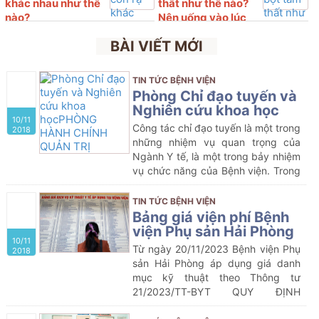
khác nhau như thế
thất như thế nào?
nào?
Nên uống vào lúc
nào?
BÀI VIẾT MỚI
TIN TỨC BỆNH VIỆN
Phòng Chỉ đạo tuyến và
Nghiên cứu khoa học
10/11
Công tác chỉ đạo tuyến là một trong
2018
những nhiệm vụ quan trọng của
Ngành Y tế, là một trong bảy nhiệm
vụ chức năng của Bệnh viện. Trong
những năm qua, thực hiện Chỉ thị
09/CT-BYT của Bộ Y tế, Sở Y tế đã
TIN TỨC BỆNH VIỆN
chỉ đạo các cơ sở khám chữa bệnh
Bảng giá viện phí Bệnh
thực hiện tốt công tác chỉ đạo
viện Phụ sản Hải Phòng
10/11
tuyến nhằm từng bước đưa những
Từ ngày 20/11/2023 Bệnh viện Phụ
2018
dịch vụ kỹ thuật y tế đến gần dân,
sản Hải Phòng áp dụng giá danh
góp phần thực hiện công tác khám
mục kỹ thuật theo Thông tư
chữa bệnh và giảm tải cho tuyến
21/2023/TT-BYT QUY ĐỊNH
trên, không ngừng nâng cao chất
KHUNG GIÁ DỊCH VỤ KHÁM BỆNH,
lượng khám chữa bệnh phục vụ