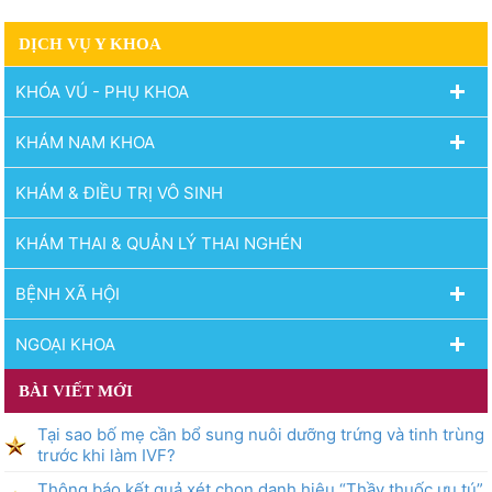
không có cơ hội được làm mẹ.
DỊCH VỤ Y KHOA
KHÓA VÚ - PHỤ KHOA
KHÁM NAM KHOA
KHÁM & ĐIỀU TRỊ VÔ SINH
KHÁM THAI & QUẢN LÝ THAI NGHÉN
BỆNH XÃ HỘI
NGOẠI KHOA
BÀI VIẾT MỚI
Tại sao bố mẹ cần bổ sung nuôi dưỡng trứng và tinh trùng
trước khi làm IVF?
Thông báo kết quả xét chọn danh hiệu “Thầy thuốc ưu tú”