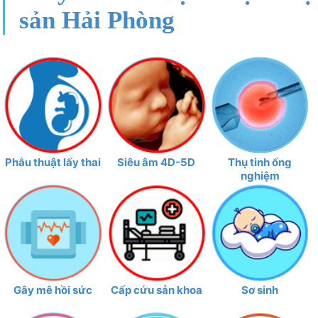
sản Hải Phòng
Phẫu thuật lấy thai
Siêu âm 4D-5D
Thụ tinh ống
nghiệm
Gây mê hồi sức
Cấp cứu sản khoa
Sơ sinh