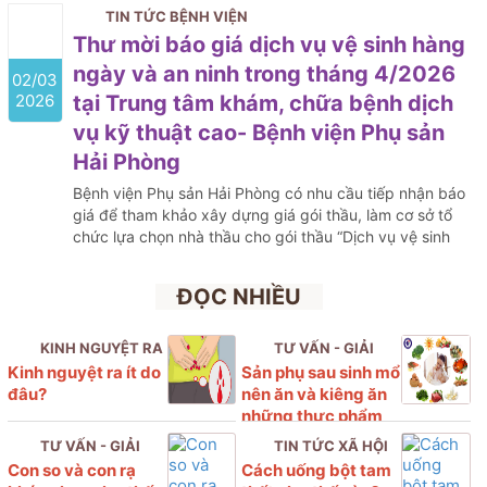
TIN TỨC BỆNH VIỆN
Thư mời báo giá dịch vụ vệ sinh hàng
ngày và an ninh trong tháng 4/2026
02/03
2026
tại Trung tâm khám, chữa bệnh dịch
vụ kỹ thuật cao- Bệnh viện Phụ sản
Hải Phòng
Bệnh viện Phụ sản Hải Phòng có nhu cầu tiếp nhận báo
giá để tham khảo xây dựng giá gói thầu, làm cơ sở tổ
chức lựa chọn nhà thầu cho gói thầu “Dịch vụ vệ sinh
hàng ngày và an ninh trong tháng 4/2026 tại Trung tâm
khám, chữa bệnh dịch vụ kỹ thuật cao- Bệnh viện Phụ
ĐỌC NHIỀU
sản Hải Phòng” với nội dung cụ thể như sau
KINH NGUYỆT RA
TƯ VẤN - GIẢI
Kinh nguyệt ra ít do
Sản phụ sau sinh mổ
ÍT
ĐÁP
đâu?
nên ăn và kiêng ăn
những thực phẩm
nào?
TƯ VẤN - GIẢI
TIN TỨC XÃ HỘI
Con so và con rạ
Cách uống bột tam
ĐÁP