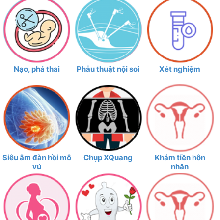
Nạo, phá thai
Phẫu thuật nội soi
Xét nghiệm
Siêu âm đàn hồi mô
Chụp XQuang
Khám tiền hôn
vú
nhân