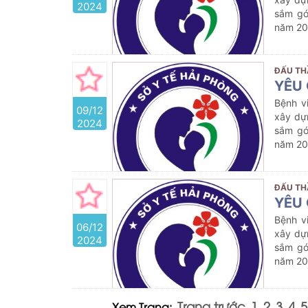
2024
sắm gó
năm 2
ĐẤU TH
YÊU 
Bệnh v
09/12
xây dự
2024
sắm gó
năm 2
ĐẤU TH
YÊU 
Bệnh v
06/12
xây dự
2024
sắm gó
năm 2
Trang trước
1
2
3
4
5
Xem Trang: