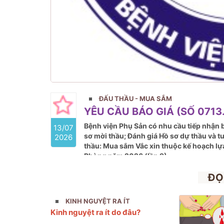
ĐẤU THẦU - MUA SẮM
YÊU CẦU BÁO GIÁ (SỐ 0713.
Bệnh viện Phụ Sản có nhu cầu tiếp nhận b
13/07
sơ mời thầu; Đánh giá Hồ sơ dự thầu và t
2026
thầu: Mua sắm Vắc xin thuộc kế hoạch lự
Phòng năm 2026 (lần 9)
ĐỌ
KINH NGUYỆT RA ÍT
Kinh nguyệt ra ít do đâu?