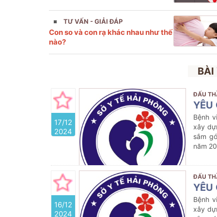
TƯ VẤN - GIẢI ĐÁP
Con so và con rạ khác nhau như thế
nào?
BÀI
ĐẤU TH
YÊU 
Bệnh v
17/12
xây dự
2024
sắm gó
năm 2
ĐẤU TH
YÊU 
Bệnh v
16/12
xây dự
2024