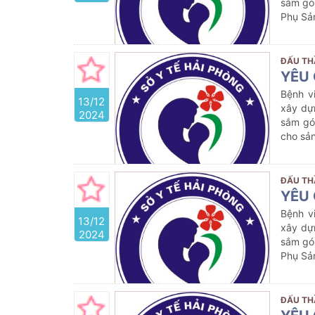
sắm gói
Phụ Sả
ĐẤU TH
YÊU 
Bệnh v
13/12
xây dự
2024
sắm gó
cho sả
ĐẤU TH
YÊU 
Bệnh v
13/12
xây dự
2024
sắm gói
Phụ Sả
ĐẤU TH