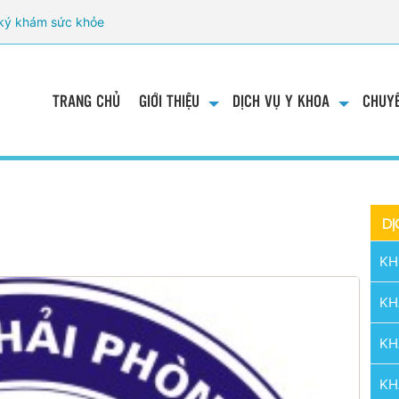
ký khám sức khỏe
TRANG CHỦ
GIỚI THIỆU
DỊCH VỤ Y KHOA
CHUYÊ
DỊ
m
KH
KH
KH
KH