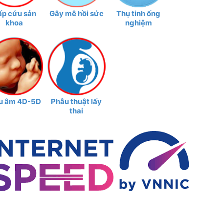
ấp cứu sản
Gây mê hồi sức
Thụ tinh ống
khoa
nghiệm
u âm 4D-5D
Phẫu thuật lấy
thai