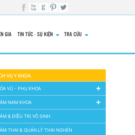
N GIA
TIN TỨC - SỰ KIỆN
TRA CỨU
CH VỤ Y KHOA
ÓA VÚ - PHỤ KHOA
ÁM NAM KHOA
ÁM & ĐIỀU TRỊ VÔ SINH
ÁM THAI & QUẢN LÝ THAI NGHÉN