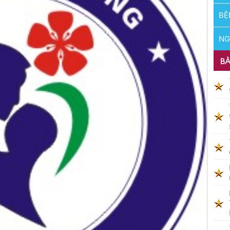
BỆ
NG
BÀ