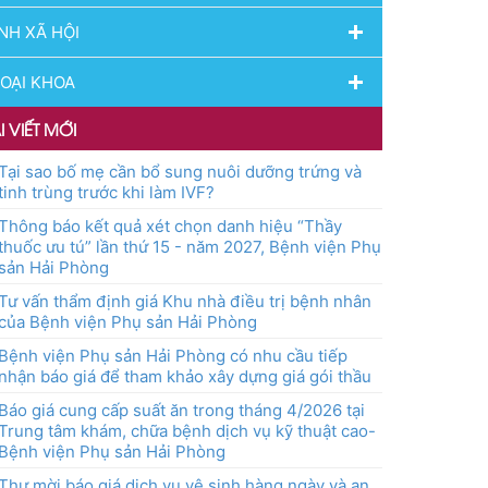
NH XÃ HỘI
OẠI KHOA
I VIẾT MỚI
Tại sao bố mẹ cần bổ sung nuôi dưỡng trứng và
tinh trùng trước khi làm IVF?
Thông báo kết quả xét chọn danh hiệu “Thầy
thuốc ưu tú” lần thứ 15 - năm 2027, Bệnh viện Phụ
sản Hải Phòng
Tư vấn thẩm định giá Khu nhà điều trị bệnh nhân
của Bệnh viện Phụ sản Hải Phòng
Bệnh viện Phụ sản Hải Phòng có nhu cầu tiếp
nhận báo giá để tham khảo xây dựng giá gói thầu
Báo giá cung cấp suất ăn trong tháng 4/2026 tại
Trung tâm khám, chữa bệnh dịch vụ kỹ thuật cao-
Bệnh viện Phụ sản Hải Phòng
Thư mời báo giá dịch vụ vệ sinh hàng ngày và an