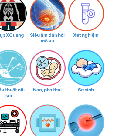
ụp XQuang
Siêu âm đàn hồi
Xét nghiệm
mô vú
u thuật nội
Nạo, phá thai
Sơ sinh
soi