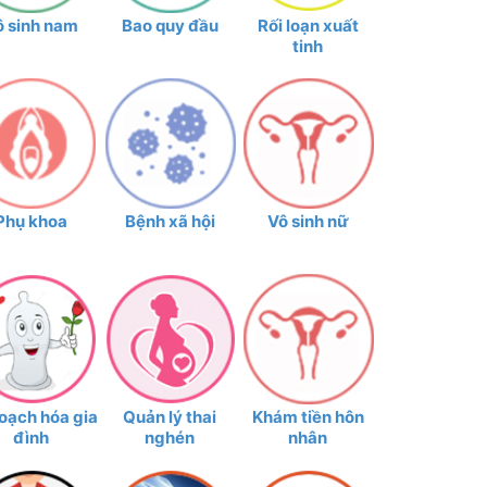
ô sinh nam
Bao quy đầu
Rối loạn xuất
tinh
Phụ khoa
Bệnh xã hội
Vô sinh nữ
oạch hóa gia
Quản lý thai
Khám tiền hôn
đình
nghén
nhân