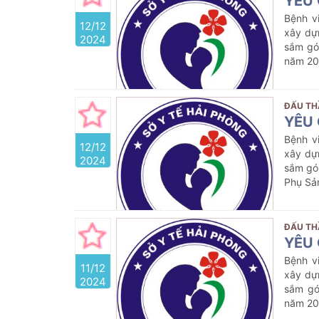
YÊU 
Bệnh v
12/12
xây dự
2024
sắm gó
năm 20
ĐẤU TH
YÊU 
Bệnh v
12/12
xây dự
2024
sắm gói
Phụ Sả
ĐẤU TH
YÊU 
Bệnh v
11/12
xây dự
2024
sắm gó
năm 2