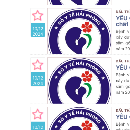
ĐẤU TH
YÊU 
chất
10/12
Bệnh v
2024
xây dự
sắm gó
năm 20
ĐẤU TH
YÊU 
Bệnh v
10/12
xây dự
2024
sắm gó
năm 2
ĐẤU TH
YÊU 
Bệnh v
10/12
xây dự