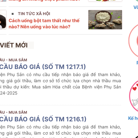
V
TIN TỨC XÃ HỘI
Cách uống bột tam thất như thế
nào? Nên uống vào lúc nào?
 VIẾT MỚI
ẦU - MUA SẮM
CẦU BÁO GIÁ (SỐ TM 1217.1)
iện Phụ Sản có nhu cầu tiếp nhận báo giá để tham khảo,
ng giá gói thầu, làm cơ sở tổ chức lựa chọn nhà thầu mua
i thầu dự kiến:
Mua sắm
Hóa chất
của Bệnh viện Phụ Sản
024-2025
ẦU - MUA SẮM
Kế h
CẦU BÁO GIÁ (SỐ TM 1216.1)
iện Phụ Sản có nhu cầu tiếp nhận báo giá để tham khảo,
ng giá gói thầu, làm cơ sở tổ chức lựa chọn nhà thầu mua