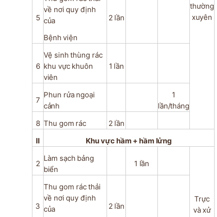
thường
về
nơi
quy
định
xuyên
5
2
lần
của
Bệnh
viện
Vệ
sinh
thùng
rác
6
khu
vực
khuôn
1
lần
viên
Phun
rửa
ngoại
1
7
cảnh
lần/tháng
8
Thu
gom
rác
2
lần
II
Khu
vực
hầm
+
hầm
lửng
Làm
sạch
bảng
2
1
lần
biển
Thu
gom rác
thải
về
nơi
quy
định
Trực
3
2
lần
của
và
xử