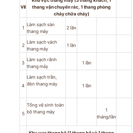
Khu
vực
thang
máy
(3
thang
khách,
1
VII
thang
vận
chuyển
rác,
1
thang
phòng
cháy
chữa
cháy)
Làm
sạch
sàn
1
2
lần
thang
máy
Làm
sạch
vách
2
1
lần
thang
máy
Làm
sạch
rãnh
3
1
lần
thang
máy
Làm
sạch
trần,
đèn
thang
máy
4
1
lần
Tổng
vệ
sinh
toàn
1
bộ
thang
máy
5
tháng/lần
Khu
vực
thang
bộ
(1
thang
bộ
và
1
thang