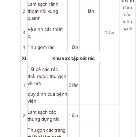
duy trì
Làm
sạch
rãnh
đảm
2
thoát
nổi
xung
1
lần
bảo
quanh
luôn
sạch
Vệ
sinh
các
thiết
3
1
lần
bị
4
Thu
gom
rác
1
lần
XI
Khu
vực
tập
kết
rác
Tất
cả
các
rác
thải
được
thu
gọn
về
nơi
1
2
lần
quy
định
cuả
bệnh
viện
Làm
sạch
các
2
1
lần
thùng
đựng
rác
Thu
gọn
các
trang