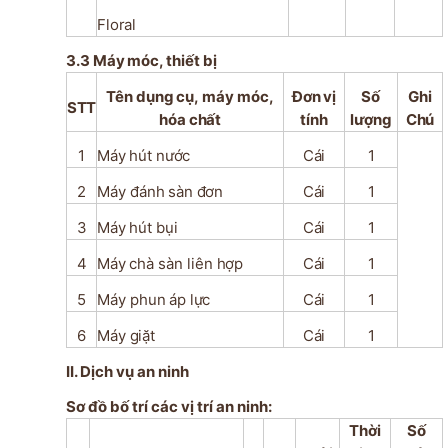
Floral
3.3 Máy
móc, thiết bị
Tên
dụng
cụ,
máy
móc,
Đơn
vị
Số
Ghi
STT
hóa
chất
tính
lượng
Chú
1
Máy
hút
nước
Cái
1
2
Máy
đánh
sàn
đơn
Cái
1
3
Máy
hút
bụi
Cái
1
4
Máy
chà
sàn
liên
hợp
Cái
1
5
Máy
phun
áp
lực
Cái
1
6
Máy
giặt
Cái
1
II. Dịch vụ an ninh
Sơ đồ bố trí các vị trí an ninh:
Thời
Số