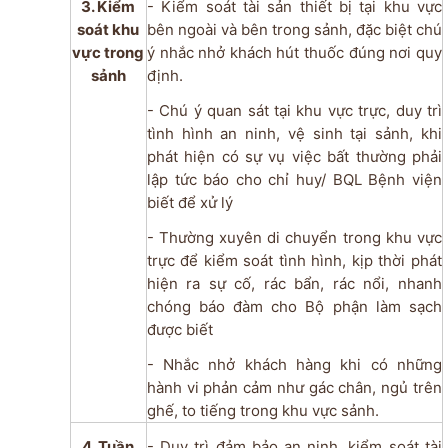
3. Kiểm
- Kiểm soát tài sản thiết bị tại khu vực
soát khu
bên ngoài và bên trong sảnh, đặc biệt chú
vực trong
ý nhắc nhở khách hút thuốc đúng nơi quy
sảnh
định.
- Chú ý quan sát tại khu vực trực, duy trì
tình hình an ninh, vệ sinh tại sảnh, khi
phát hiện có sự vụ việc bất thường phải
lập tức báo cho chỉ huy/ BQL Bệnh viện
biết để xử lý
- Thường xuyên di chuyển trong khu vực
trực để kiểm soát tình hình, kịp thời phát
hiện ra sự cố, rác bẩn, rác nổi, nhanh
chóng báo đàm cho Bộ phận làm sạch
được biết
- Nhắc nhở khách hàng khi có những
hành vi phản cảm như gác chân, ngủ trên
ghế, to tiếng trong khu vực sảnh.
4. Tuần
- Duy trì đảm bảo an ninh, kiểm soát tài