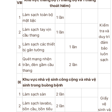
VIII
thoát
hiểm)
Làm sạch
toàn
bộ
1
1
lần
mặt
bậc
Kiểm
Làm
sạch
tay
vịn
tra
và
2
1
lần
cầu thang
duy
trì
đảm
Làm
sạch
các
thiết
3
1
lần
bảo
bị
gắn
tường
luôn
Quét
mạng
nhện
sạch
4
trần,
đèn
gầm
cầu
2
lần
thang
Khu
vực
nhà
vệ
sinh
công
cộng
và
nhà
vệ
IX
sinh
trong
buồng
bệnh
1
Làm
sạch
sàn
2
lần
Giấy
Làm
sạch
lavabo,
vệ
2
2
lần
bồn
cầu,
bồn
tiểu
sinh và