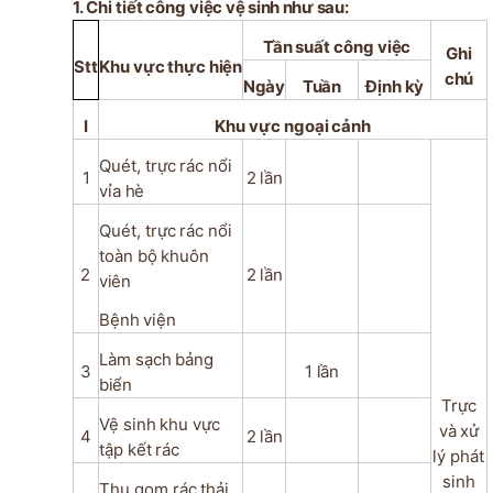
1. Chi
tiết
công
việc vệ sinh như sau:
Tần
suất
công
việc
Ghi
Stt
Khu
vực
thực
hiện
chú
Ngày
Tuần
Định
kỳ
I
Khu
vực
ngoại
cảnh
Quét,
trực
rác
nổi
1
2
lần
vỉa
hè
Quét,
trực
rác
nổi
toàn
bộ
khuôn
2
2
lần
viên
Bệnh
viện
Làm
sạch
bảng
3
1
lần
biển
Trực
Vệ
sinh
khu
vực
và
xử
4
2
lần
tập
kết
rác
lý phát
sinh
Thu
gom rác
thải