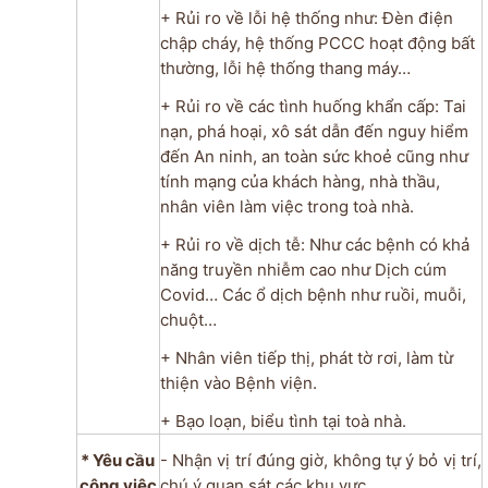
+ Rủi ro về lỗi hệ thống như: Đèn điện
chập cháy, hệ thống PCCC hoạt động bất
thường, lỗi hệ thống thang máy…
+ Rủi ro về các tình huống khẩn cấp: Tai
nạn, phá hoại, xô sát dẫn đến nguy hiểm
đến An ninh, an toàn sức khoẻ cũng như
tính mạng của khách hàng, nhà thầu,
nhân viên làm việc trong toà nhà.
+ Rủi ro về dịch tễ: Như các bệnh có khả
năng truyền nhiễm cao như Dịch cúm
Covid… Các ổ dịch bệnh như ruồi, muỗi,
chuột…
+ Nhân viên tiếp thị, phát tờ rơi, làm từ
thiện vào Bệnh viện.
+ Bạo loạn, biểu tình tại toà nhà.
* Yêu cầu
- Nhận vị trí đúng giờ, không tự ý bỏ vị trí,
công việc
chú ý quan sát các khu vực