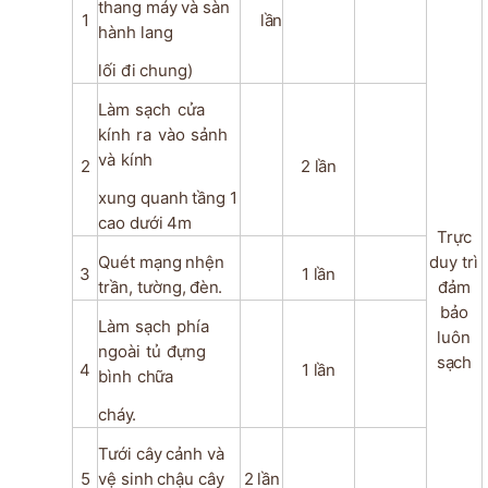
thang
máy
và
sàn
1
lần
hành
lang
lối
đi
chung)
Làm
sạch
cửa
kính
ra
vào
sảnh
và
kính
2
2
lần
xung
quanh
tầng
1
cao
dưới
4m
Trực
Quét
mạng
nhện
duy trì
3
1
lần
trần,
tường,
đèn.
đảm
bảo
Làm
sạch
phía
luôn
ngoài
tủ
đựng
sạch
4
1
lần
bình
chữa
cháy.
Tưới
cây
cảnh
và
5
vệ
sinh
chậu
cây
2
lần