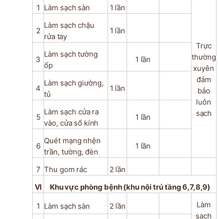
1
Làm
sạch
sàn
1
lần
Làm
sạch
chậu
2
1
lần
rửa
tay
Trực
Làm
sạch
tường
thường
3
1
lần
ốp
xuyên
đảm
Làm
sạch
giường,
4
1
lần
bảo
tủ
luôn
Làm
sạch
cửa
ra
sạch
5
1
lần
vào,
cửa
sổ
kính
Quét
mạng
nhện
6
1
lần
trần,
tường,
đèn
7
Thu
gom
rác
2
lần
VI
Khu
vực
phòng
bệnh
(khu
nội
trú
tầng
6,7,8,9)
Làm
1
Làm
sạch
sàn
2
lần
sạch