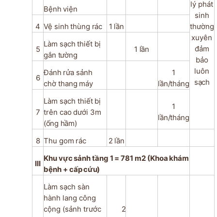
lý phát
Bệnh
viện
sinh
4
Vệ
sinh
thùng
rác
1
lần
thường
xuyên
Làm
sạch
thiết
bị
đảm
5
1
lần
gắn
tường
bảo
luôn
Đánh
rửa
sảnh
1
6
sạch
chờ
thang
máy
lần/tháng
Làm
sạch
thiết
bị
1
7
trên
cao
dưới
3m
lần/tháng
(ống hầm)
8
Thu
gom
rác
2
lần
Khu
vực
sảnh
tầng
1
=
781
m2
(Khoa
khám
III
bệnh
+
cấp
cứu)
Làm sạch sàn
hành lang công
cộng (sảnh
trước
2