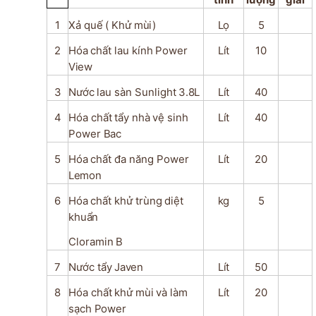
1
Xả
quế
(
Khử
mùi)
Lọ
5
2
Hóa
chất
lau
kính
Power
Lít
10
View
3
Nước
lau
sàn
Sunlight
3.8L
Lít
40
4
Hóa
chất
tẩy
nhà
vệ
sinh
Lít
40
Power
Bac
5
Hóa
chất
đa
năng
Power
Lít
20
Lemon
6
Hóa
chất
khử
trùng
diệt
kg
5
khuẩn
Cloramin
B
7
Nước
tẩy
Javen
Lít
50
8
Hóa
chất
khử
mùi
và
làm
Lít
20
sạch
Power