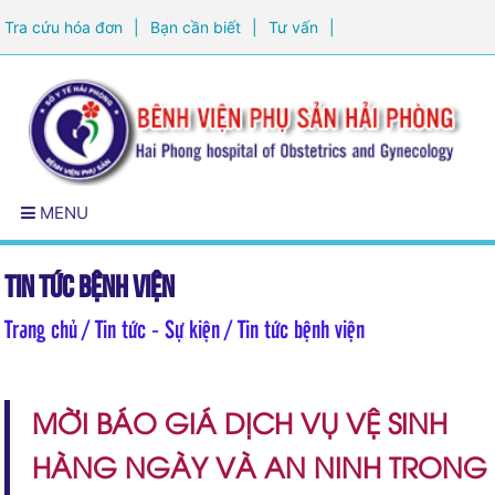
Tra cứu hóa đơn
|
Bạn cần biết
|
Tư vấn
|
Đăng ký khám sức khỏe
MENU
Tin tức bệnh viện
Trang chủ
/ Tin tức - Sự kiện / Tin tức bệnh viện
MỜI BÁO GIÁ DỊCH VỤ VỆ SINH
HÀNG NGÀY VÀ AN NINH TRONG