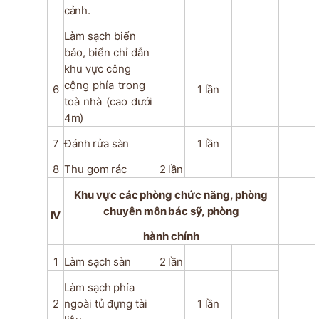
cảnh.
Làm sạch biển
báo, biển chỉ dẫn
khu vực công
cộng
phía
trong
6
1
lần
toà
nhà
(cao
dưới
4m)
7
Đánh
rửa
sàn
1
lần
8
Thu
gom
rác
2
lần
Khu
vực
các
phòng
chức
năng,
phòng
chuyên
môn
bác
sỹ,
phòng
IV
hành
chính
1
Làm
sạch
sàn
2
lần
Làm
sạch
phía
2
ngoài
tủ
đựng
tài
1
lần