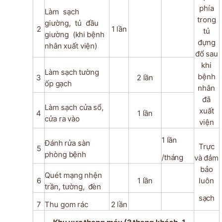
phía
Làm
sạch
trong
giường,
tủ
đầu
2
1
lần
tủ
giường
(khi
bệnh
đựng
nhân
xuất
viện)
đổ
sau
khi
Làm
sạch
tường
bệnh
3
2
lần
ốp
gạch
nhân
đã
Làm sạch
cửa
sổ,
xuất
4
1
lần
cửa
ra
vào
viện
1
lần
Đánh
rửa
sàn
Trực
5
phòng
bệnh
/tháng
và
đảm
bảo
Quét
mạng
nhện
6
1
lần
luôn
trần,
tường,
đèn
sạch
7
Thu
gom
rác
2
lần