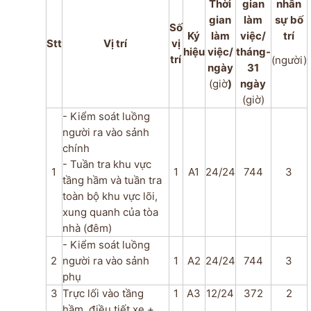
Thời
gian
nhân
gian
làm
sự bố
Số
Ký
làm
việc/
trí
Stt
Vị trí
vị
hiệu
việc/
tháng-
trí
(người)
ngày
31
(giờ
)
ngày
(giờ)
- Kiểm soát luồng
người ra vào sảnh
chính
- Tuần tra khu vực
1
1
A1
24/24
744
3
tầng hầm và tuần tra
toàn bộ khu vực lõi,
xung quanh của tòa
nhà (đêm)
- Kiểm soát luồng
2
người ra vào sảnh
1
A2
24/24
744
3
phụ
3
Trực lối vào tầng
1
A3
12/24
372
2
hầm, điều tiết xe +