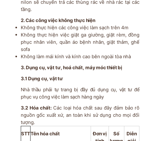
nilon sẽ chuyển trả các thùng rác về nhà rác tại các
tầng.
2. Các
công
việc
không
thực
hiện
Không thực hiện các công việc làm sạch trên
4m
Không thực hiện việc giặt ga giường, giặt rèm, đồng
phục nhân viên, quần áo bệnh
nhân,
giặt thảm, ghế
sofa
Không làm mái kính và kính cao bên ngoài tòa
nhà
3. Dụng cụ, vật
tư,
hoá
chất,
máy
móc thiết bị
3.1 Dụng
cụ,
vật
tư
Nhà thầu phải tự trang bị đầy đủ dụng cụ, vật tư để
phục vụ công việc làm sạch hàng ngày
3.2 Hóa chất:
Các loại hóa chất sau đây đảm bảo rõ
nguồn gốc xuất xứ, an toàn khi sử dụng cho mọi đối
tượng.
STT
Tên
hóa chất
Đơn
vị
Số
Diễn
tính
lượng
giải