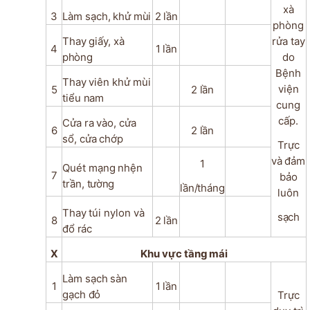
xà
3
Làm
sạch,
khử
mùi
2
lần
phòng
Thay
giấy,
xà
rửa tay
4
1
lần
phòng
do
Bệnh
Thay
viên
khử
mùi
viện
5
2
lần
tiểu
nam
cung
cấp.
Cửa
ra
vào,
cửa
6
2
lần
sổ,
cửa
chớp
Trực
và
đảm
1
Quét
mạng
nhện
7
bảo
trần,
tường
lần/tháng
luôn
Thay
túi
nylon
và
sạch
8
2
lần
đổ
rác
X
Khu
vực
tầng
mái
Làm
sạch
sàn
1
1
lần
gạch
đỏ
Trực