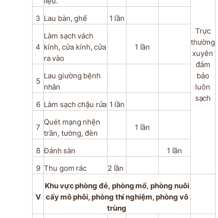
liệu.
3
Lau
bàn,
ghế
1
lần
Trực
Làm
sạch
vách
thường
4
kính,
cửa
kính,
cửa
1
lần
xuyên
ra
vào
đảm
Lau
giường
bệnh
bảo
5
nhân
luôn
sạch
6
Làm
sạch
chậu
rửa
1
lần
Quét
mạng
nhện
7
1
lần
trần,
tường,
đèn
8
Đánh
sàn
1
lần
9
Thu
gom
rác
2
lần
Khu
vực
phòng
đẻ,
phòng
mổ,
phòng
nuôi
V
cấy
mô
phôi,
phòng
thí
nghiệm,
phòng
vô
trùng