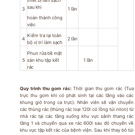
thiết
bị
làm
sạch
sau
khi
3
1
lần
hoàn
thành
công
việc
Kiểm
tra
lại
toàn
4
2
lần
bộ
vị
trí
làm
sạch
Phun
rửa
bề
mặt
5
sàn
khu
tập
kết
1
lần
rác
Quy
trình
thu
gom
rác:
Thời
gian
thu
gom rác
(Tua
trực
thu
gom
khi
có
phát
sinh
tại
các
tầng vào các
khung giờ trong ca trực)
. Nhân viên sẽ vận chuyển
các thùng rác
(thùng rác loại 120l có lồng túi nilon
) từ
nhà rác tại các tầng xuống khu vực sảnh thang rác
tầng 1 và chuyển qua xe rác 600l sau đó chuyển về
khu vực tập kết rác của bệnh viện. Sau khi thay bỏ túi