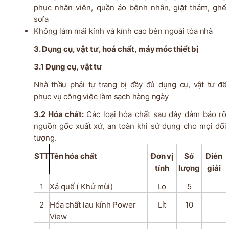
phục nhân viên, quần áo bệnh
nhân,
giặt thảm, ghế
sofa
Không làm mái kính và kính cao bên ngoài tòa
nhà
3. Dụng cụ, vật
tư,
hoá
chất,
máy
móc thiết bị
3.1 Dụng
cụ,
vật
tư
Nhà thầu phải tự trang bị đầy đủ dụng cụ, vật tư để
phục vụ công việc làm sạch hàng ngày
3.2 Hóa chất:
Các loại hóa chất sau đây đảm bảo rõ
nguồn gốc xuất xứ, an toàn khi sử dụng cho mọi đối
tượng.
STT
Tên
hóa chất
Đơn
vị
Số
Diễn
tính
lượng
giải
1
Xả
quế
(
Khử
mùi)
Lọ
5
2
Hóa
chất
lau
kính
Power
Lít
10
View