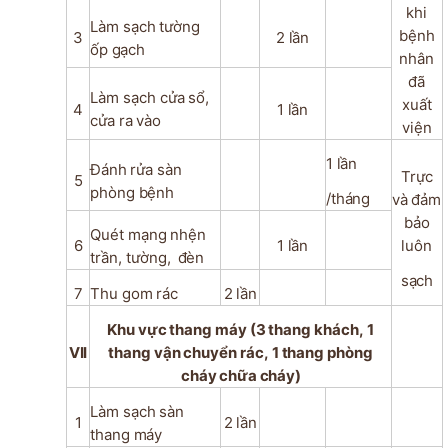
khi
Làm
sạch
tường
bệnh
3
2
lần
ốp
gạch
nhân
đã
Làm sạch
cửa
sổ,
xuất
4
1
lần
cửa
ra
vào
viện
1
lần
Đánh
rửa
sàn
Trực
5
phòng
bệnh
/tháng
và
đảm
bảo
Quét
mạng
nhện
6
1
lần
luôn
trần,
tường,
đèn
sạch
7
Thu
gom
rác
2
lần
Khu
vực
thang
máy
(3
thang
khách,
1
VII
thang
vận
chuyển
rác,
1
thang
phòng
cháy
chữa
cháy)
Làm
sạch
sàn
1
2
lần
thang
máy