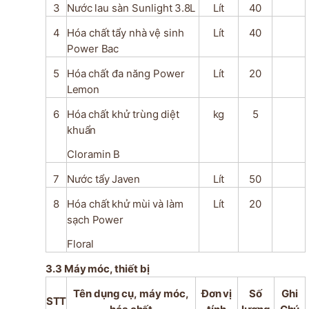
3
Nước
lau
sàn
Sunlight
3.8L
Lít
40
4
Hóa
chất
tẩy
nhà
vệ
sinh
Lít
40
Power
Bac
5
Hóa
chất
đa
năng
Power
Lít
20
Lemon
6
Hóa
chất
khử
trùng
diệt
kg
5
khuẩn
Cloramin
B
7
Nước
tẩy
Javen
Lít
50
8
Hóa
chất
khử
mùi
và
làm
Lít
20
sạch
Power
Floral
3.3 Máy
móc, thiết bị
Tên
dụng
cụ,
máy
móc,
Đơn
vị
Số
Ghi
STT