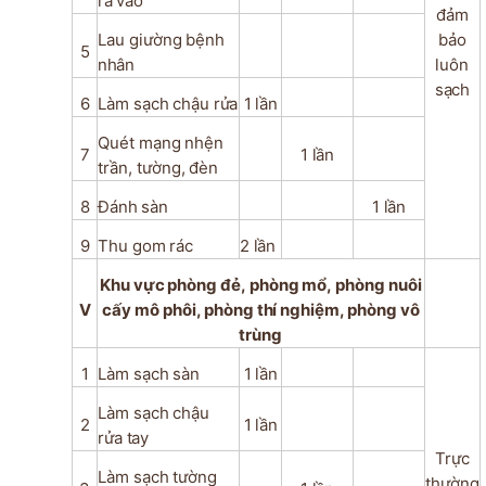
ra
vào
đảm
Lau
giường
bệnh
bảo
5
nhân
luôn
sạch
6
Làm
sạch
chậu
rửa
1
lần
Quét
mạng
nhện
7
1
lần
trần,
tường,
đèn
8
Đánh
sàn
1
lần
9
Thu
gom
rác
2
lần
Khu
vực
phòng
đẻ,
phòng
mổ,
phòng
nuôi
V
cấy
mô
phôi,
phòng
thí
nghiệm,
phòng
vô
trùng
1
Làm
sạch
sàn
1
lần
Làm
sạch
chậu
2
1
lần
rửa
tay
Trực
Làm
sạch
tường
thường