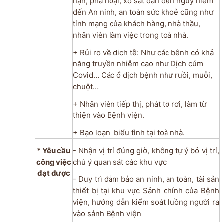
nạn, phá hoại, xô sát dẫn đến nguy hiểm
đến An ninh, an toàn sức khoẻ cũng như
tính mạng của khách hàng, nhà thầu,
nhân viên làm việc trong toà nhà.
+ Rủi ro về dịch tễ: Như các bệnh có khả
năng truyền nhiễm cao như Dịch cúm
Covid… Các ổ dịch bệnh như ruồi, muỗi,
chuột…
+ Nhân viên tiếp thị, phát tờ rơi, làm từ
thiện vào Bệnh viện.
+ Bạo loạn, biểu tình tại toà nhà.
* Yêu cầu
- Nhận vị trí đúng giờ, không tự ý bỏ vị trí,
công việc
chú ý quan sát các khu vực
đạt được
- Duy trì đảm bảo an ninh, an toàn, tài sản
thiết bị tại khu vực Sảnh chính của Bệnh
viện, hướng dẫn kiểm soát luồng người ra
vào sảnh Bệnh viện