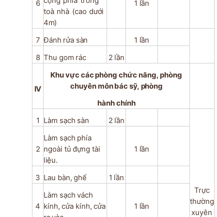
cộng
phía
trong
6
1
lần
toà
nhà
(cao
dưới
4m)
7
Đánh
rửa
sàn
1
lần
8
Thu
gom
rác
2
lần
Khu
vực
các
phòng
chức
năng,
phòng
chuyên
môn
bác
sỹ,
phòng
IV
hành
chính
1
Làm
sạch
sàn
2
lần
Làm
sạch
phía
2
ngoài
tủ
đựng
tài
1
lần
liệu.
3
Lau
bàn,
ghế
1
lần
Trực
Làm
sạch
vách
thường
4
kính,
cửa
kính,
cửa
1
lần
xuyên