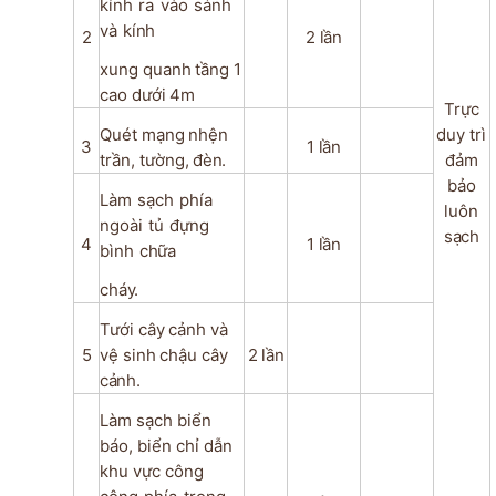
kính
ra
vào
sảnh
và
kính
2
2
lần
xung
quanh
tầng
1
cao
dưới
4m
Trực
Quét
mạng
nhện
duy trì
3
1
lần
trần,
tường,
đèn.
đảm
bảo
Làm
sạch
phía
luôn
ngoài
tủ
đựng
sạch
4
1
lần
bình
chữa
cháy.
Tưới
cây
cảnh
và
5
vệ
sinh
chậu
cây
2
lần
cảnh.
Làm sạch biển
báo, biển chỉ dẫn
khu vực công