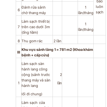
bảo
luôn
Đánh
rửa
sảnh
1
6
sạch
chờ
thang
máy
lần/tháng
Làm
sạch
thiết
bị
1
7
trên
cao
dưới
3m
lần/tháng
(ống hầm)
8
Thu
gom
rác
2
lần
Khu
vực
sảnh
tầng
1
=
781
m2
(Khoa
khám
III
bệnh
+
cấp
cứu)
Làm sạch sàn
hành lang công
cộng (sảnh
trước
2
thang
máy
và
sàn
1
lần
hành
lang
lối
đi
chung)
Làm
sạch
cửa