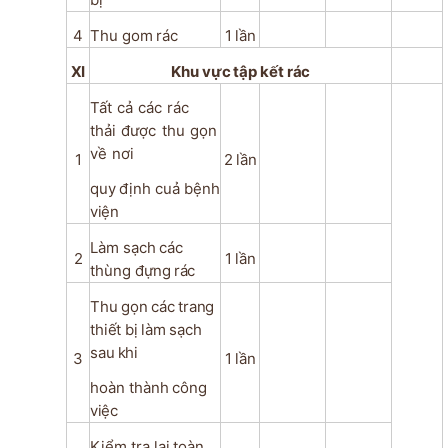
4
Thu
gom
rác
1
lần
XI
Khu
vực
tập
kết
rác
Tất
cả
các
rác
thải
được
thu
gọn
về
nơi
1
2
lần
quy
định
cuả
bệnh
viện
Làm
sạch
các
2
1
lần
thùng
đựng
rác
Thu
gọn
các
trang
thiết
bị
làm
sạch
sau
khi
3
1
lần
hoàn
thành
công
việc
Kiểm
tra
lại
toàn