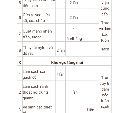
viện
5
2
lần
tiểu
nam
cung
cấp.
Cửa
ra
vào,
cửa
6
2
lần
sổ,
cửa
chớp
Trực
và
đảm
1
Quét
mạng
nhện
7
bảo
trần,
tường
lần/tháng
luôn
Thay
túi
nylon
và
sạch
8
2
lần
đổ
rác
X
Khu
vực
tầng
mái
Làm
sạch
sàn
1
1
lần
gạch
đỏ
Trực
duy trì
Làm
sạch
rãnh
đảm
2
thoát
nổi
xung
1
lần
bảo
quanh
luôn
sạch
Vệ
sinh
các
thiết
3
1
lần
bị