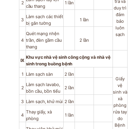
tra
và
2
1
lần
cầu thang
duy
trì
đảm
Làm
sạch
các
thiết
3
1
lần
bảo
bị
gắn
tường
luôn
Quét
mạng
nhện
sạch
4
trần,
đèn
gầm
cầu
2
lần
thang
Khu
vực
nhà
vệ
sinh
công
cộng
và
nhà
vệ
IX
sinh
trong
buồng
bệnh
1
Làm
sạch
sàn
2
lần
Giấy
Làm
sạch
lavabo,
vệ
2
2
lần
bồn
cầu,
bồn
tiểu
sinh và
xà
3
Làm
sạch,
khử
mùi
2
lần
phòng
Thay
giấy,
xà
rửa tay
4
1
lần
phòng
do
Bệnh
Thay
viên
khử
mùi