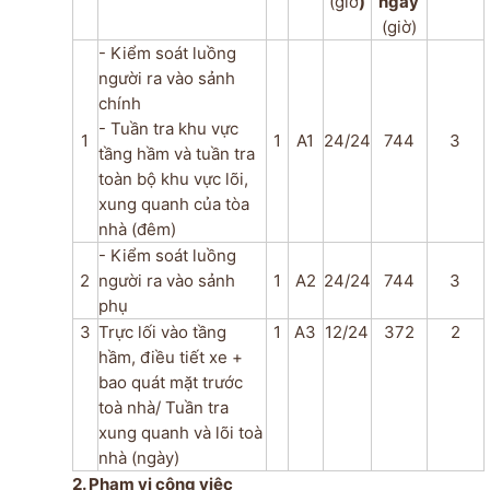
(giờ
)
ngày
(giờ)
- Kiểm soát luồng
người ra vào sảnh
chính
- Tuần tra khu vực
1
1
A1
24/24
744
3
tầng hầm và tuần tra
toàn bộ khu vực lõi,
xung quanh của tòa
nhà (đêm)
- Kiểm soát luồng
2
người ra vào sảnh
1
A2
24/24
744
3
phụ
3
Trực lối vào tầng
1
A3
12/24
372
2
hầm, điều tiết xe +
bao quát mặt trước
toà nhà/
Tuần tra
xung quanh và lõi toà
nhà (ngày)
2. Phạm vi công việc