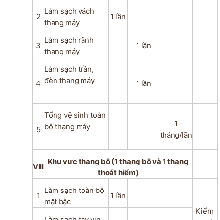
Làm
sạch
vách
2
1
lần
thang
máy
Làm
sạch
rãnh
3
1
lần
thang
máy
Làm
sạch
trần,
đèn
thang
máy
4
1
lần
Tổng
vệ
sinh
toàn
1
bộ
thang
máy
5
tháng/lần
Khu
vực
thang
bộ
(1
thang
bộ
và
1
thang
VIII
thoát
hiểm)
Làm sạch
toàn
bộ
1
1
lần
mặt
bậc
Kiểm
Làm
sạch
tay
vịn