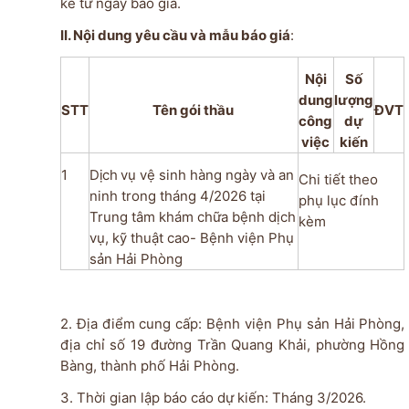
kể từ ngày báo giá.
II. Nội dung yêu cầu và mẫu báo giá
:
Nội
Số
dung
lượng
STT
Tên gói thầu
ĐVT
công
dự
việc
kiến
1
Dịch
vụ vệ sinh hàng ngày và an
Chi tiết theo
ninh trong tháng 4/2026
tại
phụ lục đính
Trung tâm khám chữa bệnh dịch
kèm
vụ, kỹ thuật cao- Bệnh viện Phụ
sản Hải Phòng
2. Địa điểm cung cấp: Bệnh viện Phụ sản Hải Phòng,
địa chỉ số 19 đường Trần Quang Khải, phường Hồng
Bàng, thành phố Hải Phòng.
3. Thời gian lập báo cáo dự kiến: Tháng 3/2026.