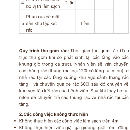
4
2
lần
bộ
vị
trí
làm
sạch
Phun
rửa
bề
mặt
5
sàn
khu
tập
kết
1
lần
rác
Quy
trình
thu
gom
rác:
Thời
gian
thu
gom rác
(Tua
trực
thu
gom
khi
có
phát
sinh
tại
các
tầng vào các
khung giờ trong ca trực)
. Nhân viên sẽ vận chuyển
các thùng rác
(thùng rác loại 120l có lồng túi nilon
) từ
nhà rác tại các tầng xuống khu vực sảnh thang rác
tầng 1 và chuyển qua xe rác 600l sau đó chuyển về
khu vực tập kết rác của bệnh viện. Sau khi thay bỏ túi
nilon sẽ chuyển trả các thùng rác về nhà rác tại các
tầng.
2. Các
công
việc
không
thực
hiện
Không thực hiện các công việc làm sạch trên
4m
Không thực hiện việc giặt ga giường, giặt rèm, đồng