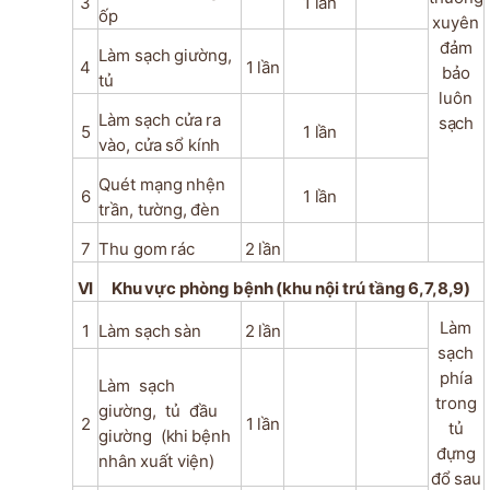
3
1
lần
ốp
xuyên
đảm
Làm
sạch
giường,
4
1
lần
bảo
tủ
luôn
Làm
sạch
cửa
ra
sạch
5
1
lần
vào,
cửa
sổ
kính
Quét
mạng
nhện
6
1
lần
trần,
tường,
đèn
7
Thu
gom
rác
2
lần
VI
Khu
vực
phòng
bệnh
(khu
nội
trú
tầng
6,7,8,9)
Làm
1
Làm
sạch
sàn
2
lần
sạch
phía
Làm
sạch
trong
giường,
tủ
đầu
2
1
lần
tủ
giường
(khi
bệnh
đựng
nhân
xuất
viện)
đổ
sau