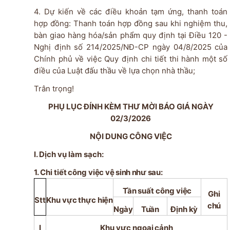
4.
Dự kiến về các điều khoản tạm ứng, thanh toán
hợp đồng: Thanh toán hợp đồng sau khi nghiệm thu,
bàn giao hàng hóa/sản phẩm quy định tại
Điều 120 -
Nghị định số 214/2025/NĐ-CP ngày 04/8/2025 của
Chính phủ về việc Quy định chi tiết thi hành một số
điều của Luật đấu thầu về lựa chọn nhà thầu;
Trân trọng!
PHỤ LỤC ĐÍNH KÈM THƯ MỜI BÁO GIÁ NGÀY
02/3/2026
NỘI DUNG CÔNG VIỆC
I. Dịch vụ làm sạch:
1. Chi
tiết
công
việc vệ sinh như sau:
Tần
suất
công
việc
Ghi
Stt
Khu
vực
thực
hiện
chú
Ngày
Tuần
Định
kỳ
I
Khu
vực
ngoại
cảnh