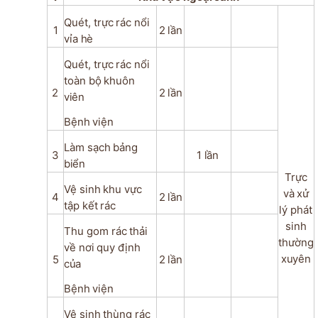
Quét,
trực
rác
nổi
1
2
lần
vỉa
hè
Quét,
trực
rác
nổi
toàn
bộ
khuôn
2
2
lần
viên
Bệnh
viện
Làm
sạch
bảng
3
1
lần
biển
Trực
Vệ
sinh
khu
vực
và
xử
4
2
lần
tập
kết
rác
lý phát
sinh
Thu
gom rác
thải
thường
về
nơi
quy
định
xuyên
5
2
lần
của
Bệnh
viện
Vệ
sinh
thùng
rác