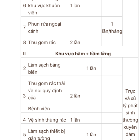
6
khu
vực
khuôn
1
lần
viên
Phun
rửa
ngoại
1
7
cảnh
lần/tháng
8
Thu
gom
rác
2
lần
II
Khu
vực
hầm
+
hầm
lửng
Làm
sạch
bảng
2
1
lần
biển
Thu
gom rác
thải
về
nơi
quy
định
Trực
3
2
lần
của
và
xử
lý phát
Bệnh
viện
sinh
4
Vệ
sinh
thùng
rác
1
lần
thường
xuyên
Làm
sạch
thiết
bị
đảm
5
1
lần
gắn
tường