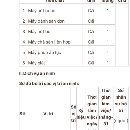
hóa
chất
tính
lượng
Chú
1
Máy
hút
nước
Cái
1
2
Máy
đánh
sàn
đơn
Cái
1
3
Máy
hút
bụi
Cái
1
4
Máy
chà
sàn
liên
hợp
Cái
1
5
Máy
phun
áp
lực
Cái
1
6
Máy
giặt
Cái
1
II. Dịch vụ an ninh
Sơ đồ bố trí các vị trí an ninh:
Thời
Số
Thời
gian
nhân
gian
làm
sự bố
Số
Ký
làm
việc/
trí
Stt
Vị trí
vị
hiệu
việc/
tháng-
trí
(người)
ngày
31