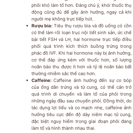
phôi khó làm tổ hơn. Đáng chú ý, khói thuốc thụ
động cũng đủ để gây ảnh hưởng, ngay cả khi
người mẹ không trực tiếp hút.
Rượu bia:
Tiêu thụ rượu bia và đồ uống có cồn
có thể làm rối loạn trục nội tiết sinh sản, ức chế
bài tiết FSH và LH, hai hormone trực tiếp điều
phối quá trình kích thích buồng trứng trong
phác đồ IVF. Khi hai hormone này bị ảnh hưởng,
cơ thể đáp ứng kém với thuốc hơn, số lượng
noãn bào thu được ít hơn và tỷ lệ noãn bào bất
thường nhiễm sắc thể cao hơn.
Caffeine:
Caffeine ảnh hưởng đến sự co bóp
của ống dẫn trứng và tử cung, có thể cản trở
quá trình di chuyển và làm tổ của phôi trong
những ngày đầu sau chuyển phôi. Đồng thời, do
tác dụng lợi tiểu và co mạch nhẹ, caffeine ảnh
hưởng tiêu cực đến độ dày niêm mạc tử cung,
đặc biệt nguy hiểm trong giai đoạn phôi đang
làm tổ và hình thành nhau thai.