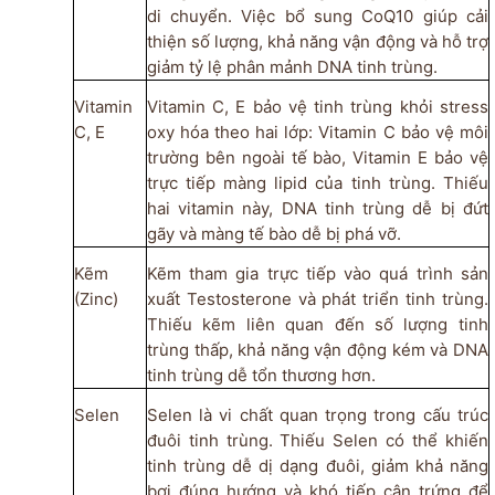
di chuyển. Việc bổ sung CoQ10 giúp cải
thiện số lượng, khả năng vận động và hỗ trợ
giảm tỷ lệ phân mảnh DNA tinh trùng.
Vitamin
Vitamin C, E bảo vệ tinh trùng khỏi stress
C, E
oxy hóa theo hai lớp: Vitamin C bảo vệ môi
trường bên ngoài tế bào, Vitamin E bảo vệ
trực tiếp màng lipid của tinh trùng. Thiếu
hai vitamin này, DNA tinh trùng dễ bị đứt
gãy và màng tế bào dễ bị phá vỡ.
Kẽm
Kẽm tham gia trực tiếp vào quá trình sản
(Zinc)
xuất Testosterone và phát triển tinh trùng.
Thiếu kẽm liên quan đến số lượng tinh
trùng thấp, khả năng vận động kém và DNA
tinh trùng dễ tổn thương hơn.
Selen
Selen là vi chất quan trọng trong cấu trúc
đuôi tinh trùng. Thiếu Selen có thể khiến
tinh trùng dễ dị dạng đuôi, giảm khả năng
bơi đúng hướng và khó tiếp cận trứng để