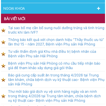
NGOẠI KHOA
BÀI VIẾT MỚI
Tại sao bố mẹ cần bổ sung nuôi dưỡng trứng và tinh trùng
trước khi làm IVF?
Thông báo kết quả xét chọn danh hiệu “Thầy thuốc ưu tú”
lần thứ 15 - năm 2027, Bệnh viện Phụ sản Hải Phòng
Tư vấn thẩm định giá Khu nhà điều trị bệnh nhân của
Bệnh viện Phụ sản Hải Phòng
Bệnh viện Phụ sản Hải Phòng có nhu cầu tiếp nhận báo
giá để tham khảo xây dựng giá gói thầu
Báo giá cung cấp suất ăn trong tháng 4/2026 tại Trung
tâm khám, chữa bệnh dịch vụ kỹ thuật cao- Bệnh viện Phụ
sản Hải Phòng
Thư mời báo giá dịch vụ vệ sinh hàng ngày và an ninh
trong tháng 4/2026 tại Trung tâm khám, chữa bệnh dịch
vụ kỹ thuật cao- Bệnh viện Phụ sản Hải Phòng