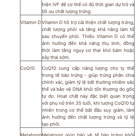
hiện IVF để cơ thể có đủ thời gian dự trữ và
tối ưu chất lượng trứng.
Vitamin D
Vitamin D hỗ trợ cải thiện chất lượng trứng,
chất lượng phôi và tăng khả năng làm tổ
sau chuyển phôi. Thiếu Vitamin D có thể
ảnh hưởng đến khả năng thụ tinh, đồng
thời làm tăng nguy cơ thai khó bám hoặc
sảy thai sớm.
CoQ10
CoQ10 cung cấp năng lượng cho ty thể
trong tế bào trứng - giúp trứng phân chia
chính xác, giảm tỷ lệ bất thường nhiễm sắc
thể và bảo vệ DNA khỏi tổn thương do gốc
tự do. Hoạt chất này đặc biệt quan trọng
với phụ nữ trên 35 tuổi, khi lượng CoQ10 tự
nhiên trong cơ thể bắt đầu suy giảm, làm
ảnh hưởng đến chất lượng trứng và tỷ lệ
tạo phôi.
Melatonin
Melatonin giúp bảo vệ tế bào trứng khỏi