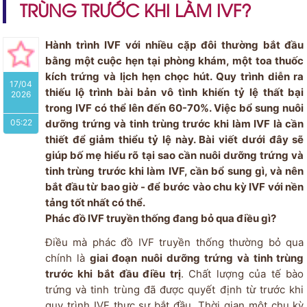
TRÙNG TRƯỚC KHI LÀM IVF?
Hành trình IVF với nhiều cặp đôi thường bắt đầu
bằng một cuộc hẹn tại phòng khám, một toa thuốc
kích trứng và lịch hẹn chọc hút. Quy trình diễn ra
17/04
thiếu lộ trình bài bản vô tình khiến tỷ lệ thất bại
2026
trong IVF có thể lên đến 60-70%. Việc bổ sung nuôi
05:22
dưỡng trứng và tinh trùng trước khi làm IVF là cần
thiết để giảm thiểu tỷ lệ này. Bài viết dưới đây sẽ
giúp bố mẹ hiểu rõ tại sao cần nuôi dưỡng trứng và
tinh trùng trước khi làm IVF, cần bổ sung gì, và nên
bắt đầu từ bao giờ - để bước vào chu kỳ IVF với nền
tảng tốt nhất có thể.
Phác đồ IVF truyền thống đang bỏ qua điều gì?
Điều mà phác đồ IVF truyền thống thường bỏ qua
chính là
giai đoạn nuôi dưỡng trứng và tinh trùng
trước khi bắt đầu điều trị
. Chất lượng của tế bào
trứng và tinh trùng đã được quyết định từ trước khi
quy trình IVF thực sự bắt đầu. Thời gian một chu kỳ