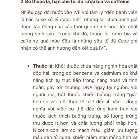
2. Bỏ thuốc lá, hạn chế tối đa rượu bia và caffeine
Nhiều cặp đôi bước vào IVF với tâm lý “đến bệnh viện
là bác sĩ sẽ xử lý được hết”, nhưng lại chưa đánh giá
đúng tác động của các thói quen sinh hoạt lên chất
lượng sinh sản. Trong khi đó, thuốc lá, rượu bia và
caffeine quá mức đều là những yếu tố đã được ghi
nhận có thể ảnh hưởng đến kết quả IVF.
Thuốc lá:
Khói thuốc chứa hàng nghìn hóa chất
độc hại, trong đó benzene và cadmium có khả
năng tích tụ trực tiếp trong nang noãn và tinh
hoàn, gây tổn thương DNA ngay tại nguồn. Với
người mẹ, hút thuốc khiến buồng trứng "già"
hơn so với tuổi thực tế từ 1 đến 4 năm - đồng
nghĩa với việc cơ thể đáp ứng kém hơn với
thuốc kích thích buồng trứng, số lượng trứng
thu được ít hơn và chất lượng phôi thấp hơn.
Nicotin còn làm co mạch máu, giảm lưu lượng
máu đến tử cung, khiến niêm mạc mỏng hơn và