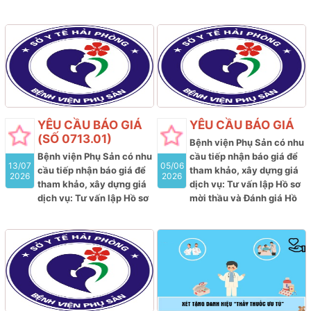
YÊU CẦU BÁO GIÁ
YÊU CẦU BÁO GIÁ
(SỐ 0713.01)
Bệnh viện Phụ Sản có nhu
Bệnh viện Phụ Sản có nhu
cầu tiếp nhận báo giá để
13/07
05/06
cầu tiếp nhận báo giá để
tham khảo, xây dựng giá
2026
2026
tham khảo, xây dựng giá
dịch vụ: Tư vấn lập Hồ sơ
dịch vụ: Tư vấn lập Hồ sơ
mời thầu và Đánh giá Hồ
mời thầu; Đánh giá Hồ sơ
sơ dự thầu; thẩm định kết
dự thầu và tư vấn
thẩm
quả lựa chọn nhà thầu
định kết quả lựa chọn nhà
tham gia gói thầu: Mua
thầu tham gia gói thầu:
sắm hóa chất, vật tư xét
Mua sắm Vắc xin thuộc kế
nghiệm HPV của Bệnh
hoạch lựa chọn nhà thầu
viện Phụ sản Hải Phòng
cung cấp thuốc của Bệnh
năm 2026-2027
viện Phụ sản Hải Phòng