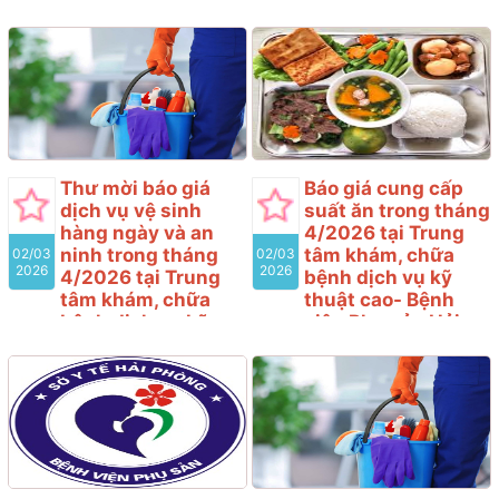
Phòng có nhu cầu tiếp
nhận báo giá để tham
nhận báo giá để tham
khảo xây dựng giá gói
khảo xây dựng giá gói
thầu, làm cơ sở tổ chức
thầu, làm cơ sở tổ chức
lựa chọn nhà thầu cho gói
lựa chọn nhà thầu cho gói
thầu
thầu “Sửa chữa phòng Phó
giám đốc và một số
Khoa/Phòng khác của
Thư mời báo giá
Báo giá cung cấp
Bệnh viện Phụ sản Hải
dịch vụ vệ sinh
suất ăn trong tháng
Phòng” với nội dung cụ
hàng ngày và an
4/2026 tại Trung
thể như sau:
ninh trong tháng
tâm khám, chữa
02/03
02/03
2026
2026
4/2026 tại Trung
bệnh dịch vụ kỹ
tâm khám, chữa
thuật cao- Bệnh
bệnh dịch vụ kỹ
viện Phụ sản Hải
thuật cao- Bệnh
Phòng
viện Phụ sản Hải
Bệnh viện Phụ sản Hải
Phòng
Phòng có nhu cầu tiếp
Bệnh viện Phụ sản Hải
nhận báo giá để tham
Phòng có nhu cầu tiếp
khảo xây dựng giá gói
nhận báo giá để tham
thầu, làm cơ sở tổ chức
khảo xây dựng giá gói
lựa chọn nhà thầu cho gói