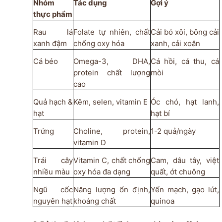
Nhóm
Tác dụng
Gợi ý
thực phẩm
Rau lá
Folate tự nhiên, chất
Cải bó xôi, bông cải
xanh đậm
chống oxy hóa
xanh, cải xoăn
Cá béo
Omega-3, DHA,
Cá hồi, cá thu, cá
protein chất lượng
mòi
cao
Quả hạch &
Kẽm, selen, vitamin E
Óc chó, hạt lanh,
hạt
hạt bí
Trứng
Choline, protein,
1-2 quả/ngày
vitamin D
Trái cây
Vitamin C, chất chống
Cam, dâu tây, việt
nhiều màu
oxy hóa đa dạng
quất, ớt chuông
Ngũ cốc
Năng lượng ổn định,
Yến mạch, gạo lứt,
nguyên hạt
khoáng chất
quinoa