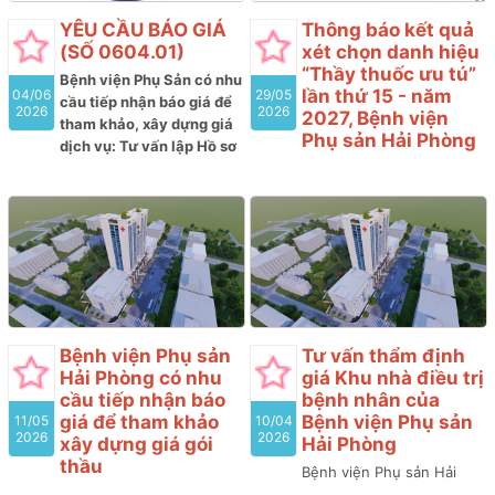
năm 2026 (lần 9)
YÊU CẦU BÁO GIÁ
Thông báo kết quả
(SỐ 0604.01)
xét chọn danh hiệu
“Thầy thuốc ưu tú”
Bệnh viện Phụ Sản có nhu
lần thứ 15 - năm
04/06
29/05
cầu tiếp nhận báo giá để
2026
2026
2027, Bệnh viện
tham khảo, xây dựng giá
Phụ sản Hải Phòng
dịch vụ: Tư vấn lập Hồ sơ
mời thầu; Đánh giá Hồ sơ
Hội đồng cấp cơ sở xét
dự thầu và tư vấn thẩm
tặng danh hiệu “Thầy
định kết quả lựa chọn nhà
thuốc ưu tú” lần thứ 15,
thầu tham gia gói thầu:
Bệnh viện Phụ sản Hải
Mua sắm Vắc xin (gồm 03
Phòng thông báo kết quả
lô) thuộc kế hoạch lựa
xét chọn như sau:
chọn nhà thầu cung cấp
thuốc của Bệnh viện Phụ
sản năm 2026 (lần 8)
Bệnh viện Phụ sản
Tư vấn thẩm định
Hải Phòng có nhu
giá Khu nhà điều trị
cầu tiếp nhận báo
bệnh nhân của
giá để tham khảo
Bệnh viện Phụ sản
11/05
10/04
2026
2026
xây dựng giá gói
Hải Phòng
thầu
Bệnh viện Phụ sản Hải
Bệnh viện Phụ sản Hải
Phòng có nhu cầu tiếp