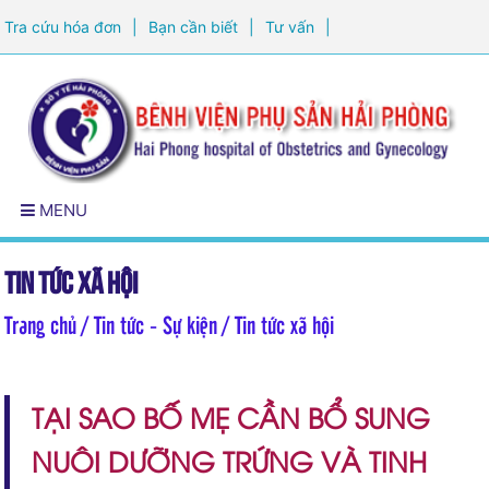
Tra cứu hóa đơn
|
Bạn cần biết
|
Tư vấn
|
Đăng ký khám sức khỏe
MENU
Tin tức xã hội
Trang chủ
/ Tin tức - Sự kiện / Tin tức xã hội
TẠI SAO BỐ MẸ CẦN BỔ SUNG
NUÔI DƯỠNG TRỨNG VÀ TINH