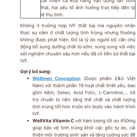
cải thiện cả khả năng vận động lẫn hình
thái, hai yếu tố ảnh hưởng trực tiếp đến tỷ
lệ thụ tinh.
Không ít trường hợp IVF thất bại mà nguyên nhân
thực sự nằm ở chất lượng tinh trùng nhưng thường
không được phát hiện. Đó là lý do người bố cần chủ
động bổ sung dưỡng chất từ sớm, song song với việc
xét nghiệm chuyên sâu hơn nếu đã có tiền sử thất bại
IVF.
Gợi ý bổ sung:
Wellmen Conception
(Dược phẩm E&S Việt
Nam) với thành phần 19 hoạt chất thiết yếu, bao
gồm Kẽm, Selen, Acid Folic, L-Carnitine,... hỗ
trợ chuẩn bị nền tảng thể chất và chất lượng
tinh trùng tốt hơn trước khi bước vào hành trình
IVF.
WellVita Vitamin C
với hàm lượng tối ưu 450mg
giúp bảo vệ tinh trùng khỏi các gốc tự do, cải
thiện môi trường sinh sản và tăng cường sức đề