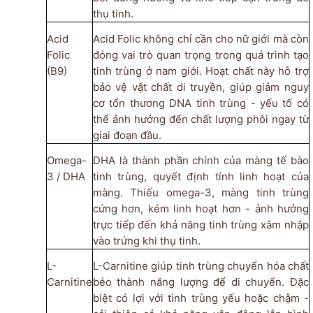
thụ tinh.
Acid
Acid Folic không chỉ cần cho nữ giới mà còn
Folic
đóng vai trò quan trọng trong quá trình tạo
(B9)
tinh trùng ở nam giới. Hoạt chất này hỗ trợ
bảo vệ vật chất di truyền, giúp giảm nguy
cơ tổn thương DNA tinh trùng - yếu tố có
thể ảnh hưởng đến chất lượng phôi ngay từ
giai đoạn đầu.
Omega-
DHA là thành phần chính của màng tế bào
3 / DHA
tinh trùng, quyết định tính linh hoạt của
màng. Thiếu omega-3, màng tinh trùng
cứng hơn, kém linh hoạt hơn - ảnh hưởng
trực tiếp đến khả năng tinh trùng xâm nhập
vào trứng khi thụ tinh.
L-
L-Carnitine giúp tinh trùng chuyển hóa chất
Carnitine
béo thành năng lượng để di chuyển. Đặc
biệt có lợi với tinh trùng yếu hoặc chậm -