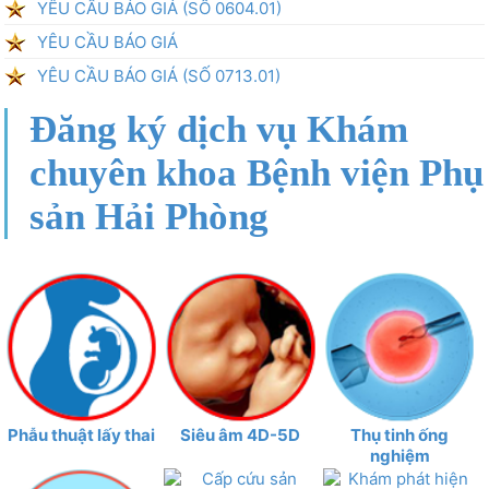
YÊU CẦU BÁO GIÁ (SỐ 0604.01)
YÊU CẦU BÁO GIÁ
YÊU CẦU BÁO GIÁ (SỐ 0713.01)
Đăng ký dịch vụ Khám
chuyên khoa Bệnh viện Phụ
sản Hải Phòng
Phẫu thuật lấy thai
Siêu âm 4D-5D
Thụ tinh ống
nghiệm