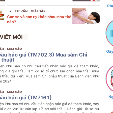
Phẫ
TƯ VẤN - GIẢI ĐÁP
Con so và con rạ khác nhau như thế
nào?
 VIẾT MỚI
ẦU - MUA SẮM
Gây
cầu báo giá (TM702.3) Mua sắm Chỉ
 thuật
iện Phụ Sản có nhu cầu tiếp nhận báo giá để tham khảo,
ng giá gói thầu, làm cơ sở tổ chức lựa chọn nhà thầu mua
i thầu dự kiến: Mua sắm Chỉ phẫu thuật của Bệnh viện Phụ
m 2024
ẦU - MUA SẮM
Nạ
cầu báo giá (TM716.1)
ện Phụ sản có nhu cầu tiếp nhận báo giá để tham khảo, xây
iá dịch vụ: Tư vấn lập Hồ sơ mời thầu; Đánh giá Hồ sơ dự