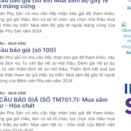
cầu báo giá (số 99) Mua sắm Bộ gây tê
i màng cứng
B
iện Phụ Sản có nhu cầu tiếp nhận báo giá để tham khảo,
ng giá gói thầu, làm cơ sở tổ chức lựa chọn nhà thầu mua
i thầu dự kiến: Mua sắm Bộ gây tê ngoài màng cứng của
iện Phụ Sản năm 2024
ẦU - MUA SẮM
cầu báo giá (số 100)
B
ện Phụ sản có nhu cầu tiếp nhận báo giá để tham khảo, xây
iá dịch vụ: Tư vấn lập Hồ sơ mời thầu; Đánh giá Hồ sơ dự
à tư vấn thẩm định hồ sơ mời thầu; Thẩm định kết quả lựa
hà thầu tham dự gói thầu dự kiến: Mua sắm Bộ gây tê ngoài
ứng của Bệnh viện Phụ sản năm 2024
ẦU - MUA SẮM
CẦU BÁO GIÁ (SỐ TM701.7): Mua sắm
tư - Hóa chất
iện Phụ Sản có nhu cầu tiếp nhận báo giá để tham khảo,
ng giá gói thầu, làm cơ sở tổ chức lựa chọn nhà thầu mua
i thầu dự kiến:
Mua sắm
Vật tư - Hóa chất
của Bệnh viện
n năm 2024-2025