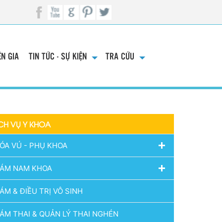
N GIA
TIN TỨC - SỰ KIỆN
TRA CỨU
CH VỤ Y KHOA
ÓA VÚ - PHỤ KHOA
ÁM NAM KHOA
ÁM & ĐIỀU TRỊ VÔ SINH
ÁM THAI & QUẢN LÝ THAI NGHÉN