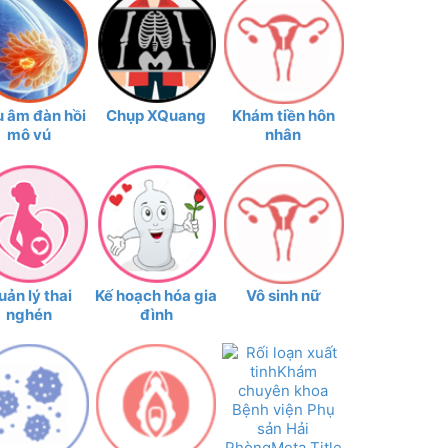
u âm đàn hồi
Chụp XQuang
Khám tiền hôn
mô vú
nhân
uản lý thai
Kế hoạch hóa gia
Vô sinh nữ
nghén
đình