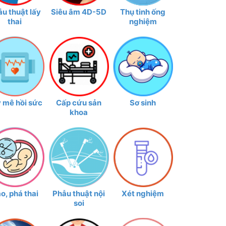
u thuật lấy
Siêu âm 4D-5D
Thụ tinh ống
thai
nghiệm
 mê hồi sức
Cấp cứu sản
Sơ sinh
khoa
o, phá thai
Phẫu thuật nội
Xét nghiệm
soi