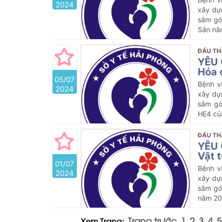
2024
xây dự
sắm gó
Sản n
ĐẤU TH
YÊU 
Hóa 
05/07
Bệnh v
2024
xây dự
sắm gó
HE4
củ
ĐẤU TH
YÊU 
Vật t
01/07
Bệnh v
2024
xây dự
sắm gó
năm 2
Trang trước
1
2
3
4
5
Xem Trang: