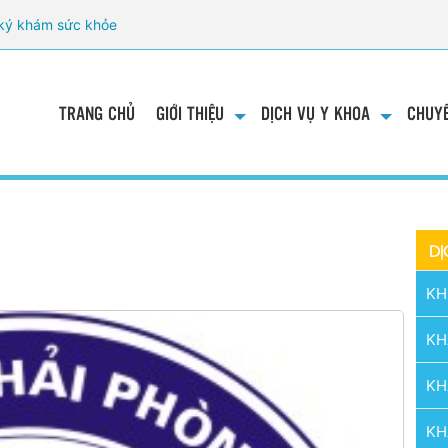
ký khám sức khỏe
TRANG CHỦ
GIỚI THIỆU
DỊCH VỤ Y KHOA
CHUYÊ
DỊ
m
KH
KH
KH
KH