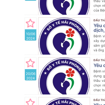
thầu v
chọn n
của Bệ
ĐẤU TH
Yêu 
dịch,
10/06
Bệnh v
2024
xây dự
sắm gó
và ống
ĐẤU TH
Yêu 
Bệnh vi
20/06
dựng g
2024
thầu v
chọn n
chạc b
2024
ĐẤU TH