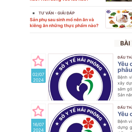
TƯ VẤN - GIẢI ĐÁP
Sản phụ sau sinh mổ nên ăn và
kiêng ăn những thực phẩm nào?
BÀI
ĐẤU TH
Yêu 
phẫu
02/07
Bệnh v
2024
xây dự
sắm gó
Sản nă
ĐẤU TH
Yêu 
Bệnh vi
16/07
dựng g
2024