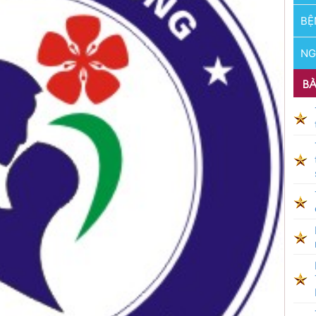
BỆ
NG
BÀ