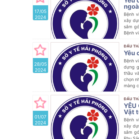
Yêu 
ngoà
17/05
Bệnh v
2024
xây dự
sắm gó
Bệnh v
ĐẤU TH
Yêu 
Bệnh vi
28/05
dựng g
2024
thầu v
chọn n
màng c
ĐẤU TH
YÊU 
Vật 
01/07
Bệnh v
2024
xây dự
sắm gó
Phụ Sả