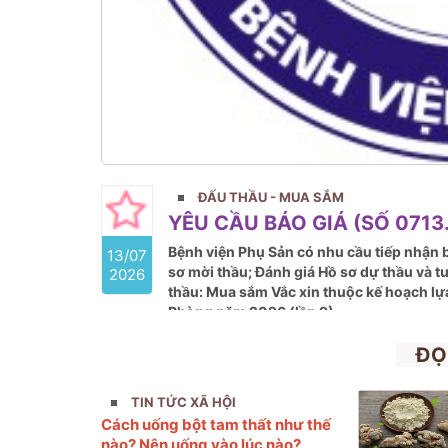
ĐẤU THẦU - MUA SẮM
YÊU CẦU BÁO GIÁ (SỐ 0713.
Bệnh viện Phụ Sản có nhu cầu tiếp nhận b
13/07
sơ mời thầu; Đánh giá Hồ sơ dự thầu và t
2026
thầu: Mua sắm Vắc xin thuộc kế hoạch lự
Phòng năm 2026 (lần 9)
ĐỌ
TIN TỨC XÃ HỘI
Cách uống bột tam thất như thế
nào? Nên uống vào lúc nào?