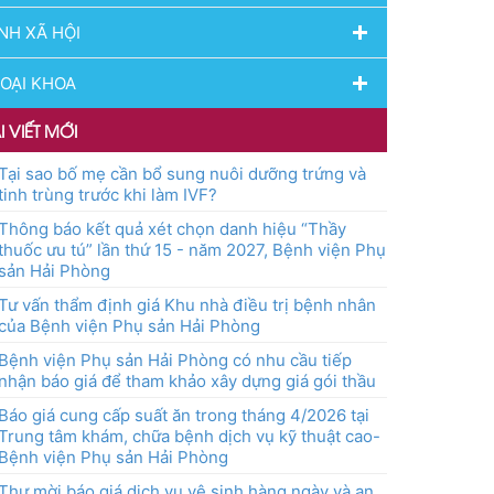
NH XÃ HỘI
OẠI KHOA
I VIẾT MỚI
Tại sao bố mẹ cần bổ sung nuôi dưỡng trứng và
tinh trùng trước khi làm IVF?
Thông báo kết quả xét chọn danh hiệu “Thầy
thuốc ưu tú” lần thứ 15 - năm 2027, Bệnh viện Phụ
sản Hải Phòng
Tư vấn thẩm định giá Khu nhà điều trị bệnh nhân
của Bệnh viện Phụ sản Hải Phòng
Bệnh viện Phụ sản Hải Phòng có nhu cầu tiếp
nhận báo giá để tham khảo xây dựng giá gói thầu
Báo giá cung cấp suất ăn trong tháng 4/2026 tại
Trung tâm khám, chữa bệnh dịch vụ kỹ thuật cao-
Bệnh viện Phụ sản Hải Phòng
Thư mời báo giá dịch vụ vệ sinh hàng ngày và an