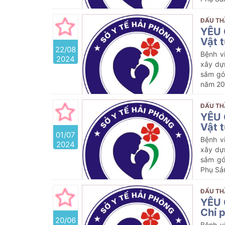
ĐẤU TH
YÊU 
Vật t
22/08
Bệnh v
2024
xây dự
sắm gó
năm 20
ĐẤU TH
YÊU 
Vật 
01/07
Bệnh v
2024
xây dự
sắm gó
Phụ Sả
ĐẤU TH
YÊU 
Chỉ 
20/06
Bệnh v