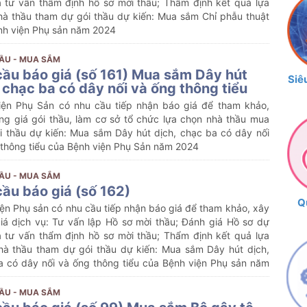
à tư vấn thẩm định hồ sơ mời thầu; Thẩm định kết quả lựa
hà thầu tham dự gói thầu dự kiến: Mua sắm Chỉ phẫu thuật
nh viện Phụ sản năm 2024
ẦU - MUA SẮM
cầu báo giá (số 161) Mua sắm Dây hút
Siê
 chạc ba có dây nối và ống thông tiểu
iện Phụ Sản có nhu cầu tiếp nhận báo giá để tham khảo,
ng giá gói thầu, làm cơ sở tổ chức lựa chọn nhà thầu mua
i thầu dự kiến: Mua sắm Dây hút dịch, chạc ba có dây nối
 thông tiểu của Bệnh viện Phụ Sản năm 2024
ẦU - MUA SẮM
cầu báo giá (số 162)
Q
ện Phụ sản có nhu cầu tiếp nhận báo giá để tham khảo, xây
iá dịch vụ: Tư vấn lập Hồ sơ mời thầu; Đánh giá Hồ sơ dự
à tư vấn thẩm định hồ sơ mời thầu; Thẩm định kết quả lựa
hà thầu tham dự gói thầu dự kiến: Mua sắm Dây hút dịch,
a có dây nối và ống thông tiểu của Bệnh viện Phụ sản năm
ẦU - MUA SẮM