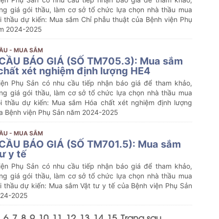
ng giá gói thầu, làm cơ sở tổ chức lựa chọn nhà thầu mua
i thầu dự kiến:
Mua sắm
Chỉ phẫu thuật
của Bệnh viện Phụ
ăm 2024-2025
ẦU - MUA SẮM
CẦU BÁO GIÁ (SỐ TM705.3): Mua sắm
chất xét nghiệm định lượng HE4
iện Phụ Sản có nhu cầu tiếp nhận báo giá để tham khảo,
ng giá gói thầu, làm cơ sở tổ chức lựa chọn nhà thầu mua
i thầu dự kiến:
Mua sắm
Hóa chất xét nghiệm định lượng
a Bệnh viện Phụ Sản năm 2024-2025
ẦU - MUA SẮM
CẦU BÁO GIÁ (SỐ TM701.5): Mua sắm
ư y tế
iện Phụ Sản có nhu cầu tiếp nhận báo giá để tham khảo,
ng giá gói thầu, làm cơ sở tổ chức lựa chọn nhà thầu mua
i thầu dự kiến:
Mua sắm
Vật tư y tế
của Bệnh viện Phụ Sản
024-2025
6
7
8
9
10
11
12
13
14
15
Trang sau