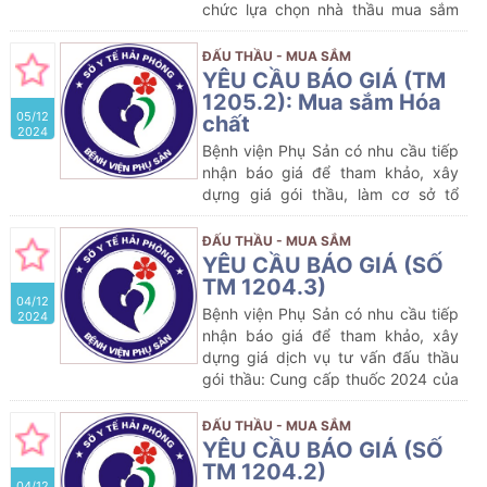
chức lựa chọn nhà thầu mua sắm
gói thầu dự kiến:
Mua sắm
Hóa chất
của Bệnh viện Phụ Sản năm 2025
ĐẤU THẦU - MUA SẮM
YÊU CẦU BÁO GIÁ (TM
1205.2): Mua sắm Hóa
05/12
chất
2024
Bệnh viện Phụ Sản có nhu cầu tiếp
nhận báo giá để tham khảo, xây
dựng giá gói thầu, làm cơ sở tổ
chức lựa chọn nhà thầu mua sắm
gói thầu dự kiến:
Mua sắm
Hóa
ĐẤU THẦU - MUA SẮM
chất
của Bệnh viện Phụ Sản năm
YÊU CẦU BÁO GIÁ (SỐ
2024-2025
TM 1204.3)
04/12
Bệnh viện Phụ Sản có nhu cầu tiếp
2024
nhận báo giá để tham khảo, xây
dựng giá dịch vụ tư vấn đấu thầu
gói thầu: Cung cấp thuốc 2024 của
Bệnh viện Phụ Sản (lần 8) (gồm 01
lô)
ĐẤU THẦU - MUA SẮM
YÊU CẦU BÁO GIÁ (SỐ
TM 1204.2)
04/12