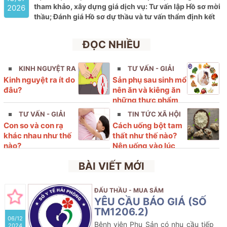
tham khảo, xây dựng giá dịch vụ: Tư vấn lập Hồ sơ mời
2026
thầu; Đánh giá Hồ sơ dự thầu và tư vấn
thẩm định kết
quả lựa chọn nhà thầu tham gia gói thầu: Mua sắm Vắc
xin thuộc kế hoạch lựa chọn nhà thầu cung cấp thuốc
ĐỌC NHIỀU
của Bệnh viện Phụ sản Hải Phòng năm 2026 (lần 9)
KINH NGUYỆT RA
TƯ VẤN - GIẢI
Kinh nguyệt ra ít do
Sản phụ sau sinh mổ
ÍT
ĐÁP
đâu?
nên ăn và kiêng ăn
những thực phẩm
nào?
TƯ VẤN - GIẢI
TIN TỨC XÃ HỘI
Con so và con rạ
Cách uống bột tam
ĐÁP
khác nhau như thế
thất như thế nào?
nào?
Nên uống vào lúc
nào?
BÀI VIẾT MỚI
ĐẤU THẦU - MUA SẮM
YÊU CẦU BÁO GIÁ (SỐ
TM1206.2)
06/12
Bệnh viện Phụ Sản có nhu cầu tiếp
2024