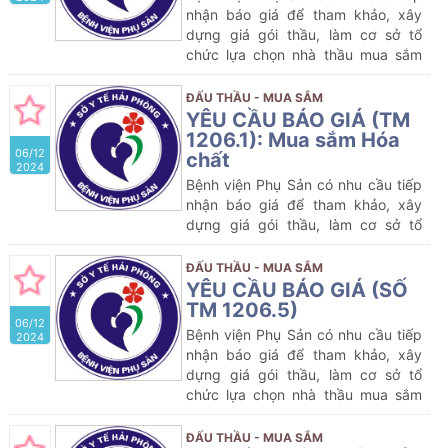
nhận báo giá để tham khảo, xây
dựng giá gói thầu, làm cơ sở tổ
chức lựa chọn nhà thầu mua sắm
gói thầu dự kiến:
Mua sắm Vật tư y
tế
của Bệnh viện Phụ Sản năm
ĐẤU THẦU - MUA SẮM
2024-2025
YÊU CẦU BÁO GIÁ (TM
1206.1): Mua sắm Hóa
06/12
chất
2024
Bệnh viện Phụ Sản có nhu cầu tiếp
nhận báo giá để tham khảo, xây
dựng giá gói thầu, làm cơ sở tổ
chức lựa chọn nhà thầu mua sắm
gói thầu dự kiến:
Mua sắm
Hóa
ĐẤU THẦU - MUA SẮM
chất
của Bệnh viện Phụ Sản năm
YÊU CẦU BÁO GIÁ (SỐ
2024-2025
TM 1206.5)
06/12
Bệnh viện Phụ Sản có nhu cầu tiếp
2024
nhận báo giá để tham khảo, xây
dựng giá gói thầu, làm cơ sở tổ
chức lựa chọn nhà thầu mua sắm
gói thầu dự kiến:
Mua sắm
Vật tư y
tế
của Bệnh viện Phụ Sản năm
ĐẤU THẦU - MUA SẮM