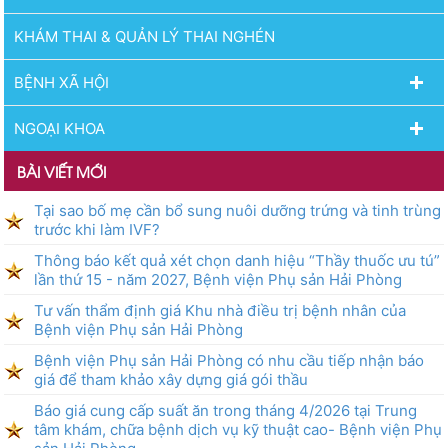
KHÁM THAI & QUẢN LÝ THAI NGHÉN
BỆNH XÃ HỘI
NGOẠI KHOA
BÀI VIẾT MỚI
Tại sao bố mẹ cần bổ sung nuôi dưỡng trứng và tinh trùng
trước khi làm IVF?
Thông báo kết quả xét chọn danh hiệu “Thầy thuốc ưu tú”
lần thứ 15 - năm 2027, Bệnh viện Phụ sản Hải Phòng
Tư vấn thẩm định giá Khu nhà điều trị bệnh nhân của
Bệnh viện Phụ sản Hải Phòng
Bệnh viện Phụ sản Hải Phòng có nhu cầu tiếp nhận báo
giá để tham khảo xây dựng giá gói thầu
Báo giá cung cấp suất ăn trong tháng 4/2026 tại Trung
tâm khám, chữa bệnh dịch vụ kỹ thuật cao- Bệnh viện Phụ