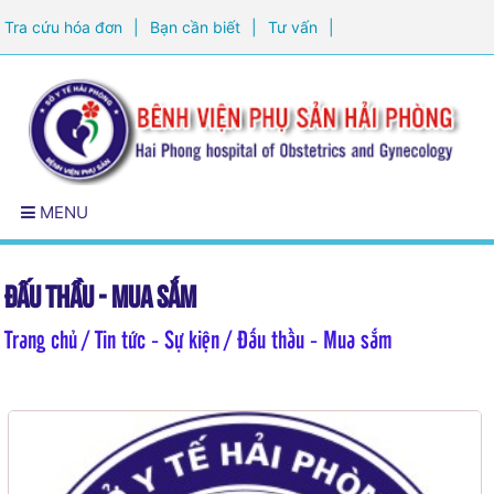
Tra cứu hóa đơn
|
Bạn cần biết
|
Tư vấn
|
Đăng ký khám sức khỏe
MENU
Đấu thầu - Mua sắm
Trang chủ
/ Tin tức - Sự kiện / Đấu thầu - Mua sắm