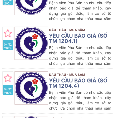
Bệnh viện Phụ Sản có nhu cầu tiếp
2024
nhận báo giá để tham khảo, xây
dựng giá gói thầu, làm cơ sở tổ
chức lựa chọn nhà thầu mua sắm
gói thầu dự kiến:
Mua sắm
Vật tư y
tế
của Bệnh viện Phụ Sản năm
ĐẤU THẦU - MUA SẮM
2024-2025
YÊU CẦU BÁO GIÁ (SỐ
TM 1204.1)
04/12
Bệnh viện Phụ Sản có nhu cầu tiếp
2024
nhận báo giá để tham khảo, xây
dựng giá gói thầu, làm cơ sở tổ
chức lựa chọn nhà thầu mua sắm
gói thầu dự kiến:
Mua sắm hóa
chất
của Bệnh viện Phụ Sản năm
ĐẤU THẦU - MUA SẮM
2024-2025
YÊU CẦU BÁO GIÁ (SỐ
TM 1204.4)
04/12
Bệnh viện Phụ Sản có nhu cầu tiếp
2024
nhận báo giá để tham khảo, xây
dựng giá gói thầu, làm cơ sở tổ
chức lựa chọn nhà thầu mua sắm
gói thầu dự kiến:
Mua sắm
Vật tư y