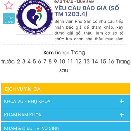
tế
của Bệnh viện Phụ Sản năm
ĐẤU THẦU - MUA SẮM
2024-2025
YÊU CẦU BÁO GIÁ (SỐ
TM 1203.4)
03/12
Bệnh viện Phụ Sản có nhu cầu tiếp
2024
nhận báo giá để tham khảo, xây
dựng giá gói thầu, làm cơ sở tổ
chức lựa chọn nhà thầu mua sắm
gói thầu dự kiến:
Mua sắm
Hoá chất
xét nghiệm
của Bệnh viện Phụ Sản
Trang
Xem Trang:
năm 2024-2025
trước
2
3
4
5
6
7
8
9
10
11
12
13
14
15
16
Trang
sau
DỊCH VỤ Y KHOA
KHÓA VÚ - PHỤ KHOA
KHÁM NAM KHOA
KHÁM & ĐIỀU TRỊ VÔ SINH