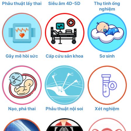
Phẫu thuật lấy thai
Siêu âm 4D-5D
Thụ tinh ống
nghiệm
Gây mê hồi sức
Cấp cứu sản khoa
Sơ sinh
Nạo, phá thai
Phẫu thuật nội soi
Xét nghiệm