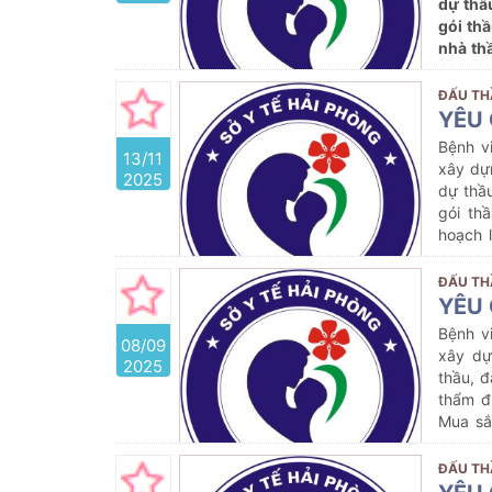
dự thầ
gói th
nhà th
8)
ĐẤU TH
YÊU 
Bệnh v
13/11
xây dự
2025
dự thầ
gói th
hoạch 
năm 20
ĐẤU TH
YÊU 
Bệnh v
08/09
xây dự
2025
thầu, đ
thẩm đ
Mua sắ
cho má
2025
v
ĐẤU TH