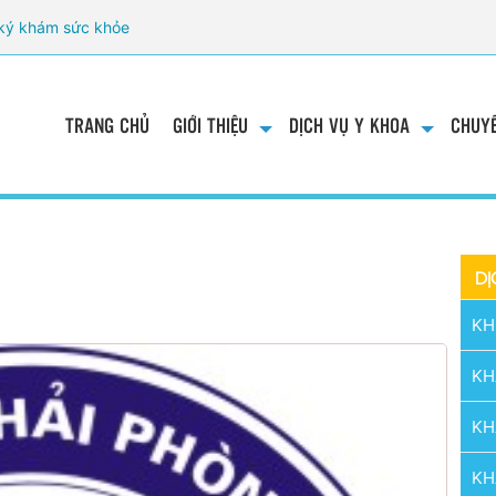
ký khám sức khỏe
TRANG CHỦ
GIỚI THIỆU
DỊCH VỤ Y KHOA
CHUYÊ
DỊ
m
KH
KH
KH
KH