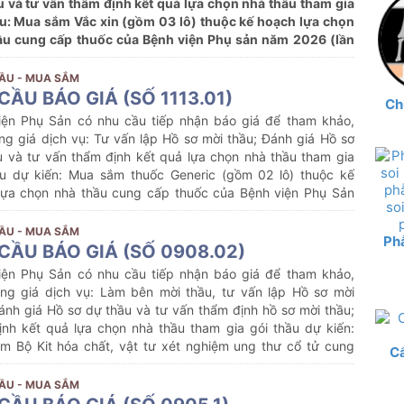
u và tư vấn thẩm định kết quả lựa chọn nhà thầu tham gia
ầu: Mua sắm Vắc xin (gồm 03 lô) thuộc kế hoạch lựa chọn
ầu cung cấp thuốc của Bệnh viện Phụ sản năm 2026 (lần
ẦU - MUA SẮM
CẦU BÁO GIÁ (SỐ 1113.01)
Ch
iện Phụ Sản có nhu cầu tiếp nhận báo giá để tham khảo,
ng giá dịch vụ: Tư vấn lập Hồ sơ mời thầu; Đánh giá Hồ sơ
u và tư vấn thẩm định kết quả lựa chọn nhà thầu tham gia
ầu dự kiến:
Mua sắm thuốc Generic (gồm 02 lô) thuộc kế
lựa chọn nhà thầu cung cấp thuốc của Bệnh viện Phụ Sản
25 (lần 11)
ẦU - MUA SẮM
Phẫ
CẦU BÁO GIÁ (SỐ 0908.02)
iện Phụ Sản có nhu cầu tiếp nhận báo giá để tham khảo,
ng giá dịch vụ: Làm bên mời thầu, tư vấn lập Hồ sơ mời
ánh giá Hồ sơ dự thầu và tư vấn thẩm định hồ sơ mời thầu;
ịnh kết quả lựa chọn nhà thầu tham gia gói thầu dự kiến:
m Bộ Kit hóa chất, vật tư xét nghiệm ung thư cổ tử cung
C
y Thinprep T2000 Processor của Bệnh viện Phụ Sản năm
ới nội dung cụ thể như sau:
ẦU - MUA SẮM