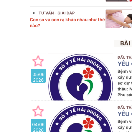
TƯ VẤN - GIẢI ĐÁP
Con so và con rạ khác nhau như thế
nào?
BÀI
ĐẤU TH
YÊU 
Bệnh v
05/06
xây dự
2026
sơ dự 
thầu: 
Phụ sả
ĐẤU TH
YÊU 
Bệnh v
04/06
xây dự
2026