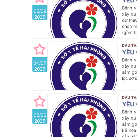
YÊU 
Bệnh v
05/09
xây dự
2025
dự thầu
chọn n
(gồm 0
Bệnh vi
ĐẤU TH
YÊU 
Bệnh v
04/07
xây dự
2025
sắm gó
lọc sơ
ĐẤU TH
YÊU 
Bệnh v
02/06
xây dự
2025
sắm gó
kế hoạ
sản nă