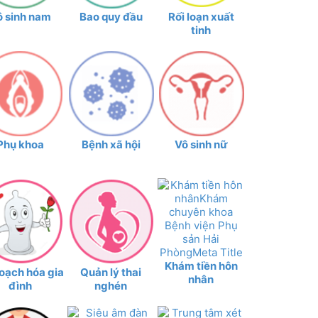
ô sinh nam
Bao quy đầu
Rối loạn xuất
tinh
Phụ khoa
Bệnh xã hội
Vô sinh nữ
Khám tiền hôn
oạch hóa gia
Quản lý thai
nhân
đình
nghén