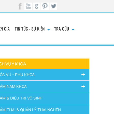
N GIA
TIN TỨC - SỰ KIỆN
TRA CỨU
CH VỤ Y KHOA
ÓA VÚ - PHỤ KHOA
ÁM NAM KHOA
ÁM & ĐIỀU TRỊ VÔ SINH
ÁM THAI & QUẢN LÝ THAI NGHÉN