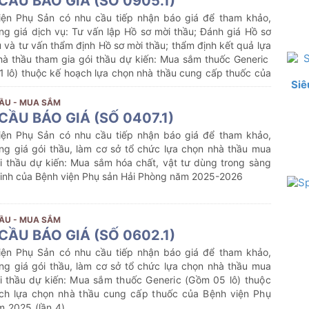
CẦU BÁO GIÁ (SỐ 0905.1)
iện Phụ Sản có nhu cầu tiếp nhận báo giá để tham khảo,
ng giá dịch vụ: Tư vấn lập Hồ sơ mời thầu; Đánh giá Hồ sơ
 và tư vấn thẩm định Hồ sơ mời thầu; thẩm định kết quả lựa
hà thầu tham gia gói thầu dự kiến:
Mua sắm thuốc Generic
1 lô) thuộc kế hoạch lựa chọn nhà thầu cung cấp thuốc của
Siê
ện Phụ Sản năm 2025 (lần 5)
ẦU - MUA SẮM
CẦU BÁO GIÁ (SỐ 0407.1)
iện Phụ Sản có nhu cầu tiếp nhận báo giá để tham khảo,
ng giá gói thầu, làm cơ sở tổ chức lựa chọn nhà thầu mua
i thầu dự kiến:
Mua sắm hóa chất, vật tư dùng trong sàng
 sinh của Bệnh viện Phụ sản Hải Phòng năm 2025-2026
ẦU - MUA SẮM
CẦU BÁO GIÁ (SỐ 0602.1)
iện Phụ Sản có nhu cầu tiếp nhận báo giá để tham khảo,
ng giá gói thầu, làm cơ sở tổ chức lựa chọn nhà thầu mua
i thầu dự kiến:
Mua sắm thuốc Generic (Gồm 05 lô) thuộc
ch lựa chọn nhà thầu cung cấp thuốc của Bệnh viện Phụ
m 2025 (lần 4)