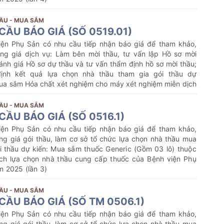
ẦU - MUA SẮM
CẦU BÁO GIÁ (SỐ 0519.01)
iện Phụ Sản có nhu cầu tiếp nhận báo giá để tham khảo,
ng giá dịch vụ: Làm bên mời thầu, tư vấn lập Hồ sơ mời
ánh giá Hồ sơ dự thầu và tư vấn thẩm định hồ sơ mời thầu;
ịnh kết quả lựa chọn nhà thầu tham gia gói thầu dự
ua sắm Hóa chất xét nghiệm cho máy xét nghiệm miễn dịch
của Bệnh viện Phụ Sản Hải Phòng năm 2025-2026 (lần
nội dung cụ thể như sau:
ẦU - MUA SẮM
CẦU BÁO GIÁ (SỐ 0516.1)
iện Phụ Sản có nhu cầu tiếp nhận báo giá để tham khảo,
ng giá gói thầu, làm cơ sở tổ chức lựa chọn nhà thầu mua
i thầu dự kiến:
Mua sắm thuốc Generic (Gồm 03 lô) thuộc
ch lựa chọn nhà thầu cung cấp thuốc của Bệnh viện Phụ
m 2025 (lần 3)
ẦU - MUA SẮM
CẦU BÁO GIÁ (SỐ TM 0506.1)
iện Phụ Sản có nhu cầu tiếp nhận báo giá để tham khảo,
ng giá gói thầu, làm cơ sở tổ chức lựa chọn nhà thầu mua