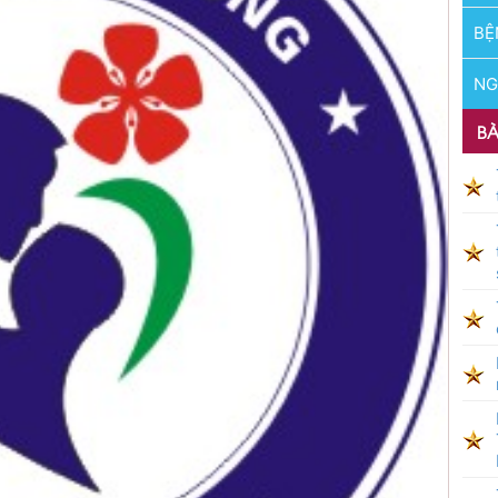
BỆ
NG
BÀ