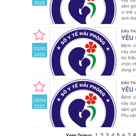
2025
sắm gói
vi thể
sinh th
ĐẤU TH
YÊU 
Bệnh v
02/05
xây dựn
2025
dự thầu
chọn n
dùng tr
ĐẤU TH
YÊU 
Bệnh v
29/04
xây dự
2025
sắm gó
Phụ sản
1
2
3
4
5
6
7
8
Xem Trang: