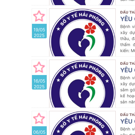
ĐẤU TH
YÊU 
Bệnh v
19/05
xây dự
2025
thầu, đ
thẩm đ
kiến:
M
Cobas 
2)
với 
ĐẤU TH
YÊU 
Bệnh v
16/05
xây dự
2025
sắm gó
kế hoạ
sản nă
ĐẤU TH
YÊU 
Bệnh v
06/05
xây dự