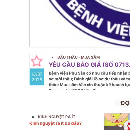
ĐẤU THẦU - MUA SẮM
YÊU CẦU BÁO GIÁ (SỐ 0713.
Bệnh viện Phụ Sản có nhu cầu tiếp nhận b
13/07
sơ mời thầu; Đánh giá Hồ sơ dự thầu và t
2026
thầu: Mua sắm Vắc xin thuộc kế hoạch lự
Phòng năm 2026 (lần 9)
ĐỌ
KINH NGUYỆT RA ÍT
Kinh nguyệt ra ít do đâu?