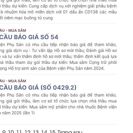
 thầu dự kiến: Cung cấp dịch vụ xét nghiệm giải phẫu bệnh
 và nhuộm hóa mô miễn dịch với 01 dấu ấn CD138 các mẫu
iết niêm mạc buồng tử cung
ẦU - MUA SẮM
CẦU BÁO GIÁ SỐ 54
iện Phụ Sản có nhu cầu tiếp nhận báo giá để tham khảo,
g giá dịch vụ : Tư vấn lập Hồ sơ mời thầu; Đánh giá Hồ sơ
 và tư vấn thẩm định hồ sơ mời thầu; thẩm định kết quả lựa
hà thầu tham dự gói thầu dự kiến: Mua sắm Cọng trữ phôi
ong Hỗ trợ sinh sản của Bệnh viện Phụ Sản năm 2024.
ẦU - MUA SẮM
CẦU BÁO GIÁ (SỐ 0429.2)
iện Phụ Sản có nhu cầu tiếp nhận báo giá để tham khảo,
ng giá gói thầu, làm cơ sở tổ chức lựa chọn nhà thầu mua
i thầu dự kiến:
Mua sắm mỹ phẩm cho nhà thuốc Bệnh viện
 năm 2025 (lần 1)
9
10
11
12
13
14
15
Trang sau