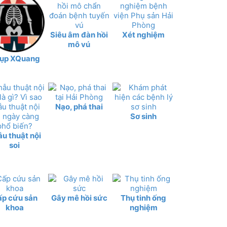
Siêu âm đàn hồi
Xét nghiệm
mô vú
ụp XQuang
Nạo, phá thai
Sơ sinh
u thuật nội
soi
ấp cứu sản
Gây mê hồi sức
Thụ tinh ống
khoa
nghiệm