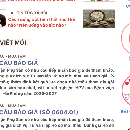
V
TIN TỨC XÃ HỘI
Cách uống bột tam thất như thế
nào? Nên uống vào lúc nào?
 VIẾT MỚI
ẦU - MUA SẮM
CẦU BÁO GIÁ
iện Phụ Sản có nhu cầu tiếp nhận báo giá để tham khảo,
ng giá dịch vụ: Tư vấn lập Hồ sơ mời thầu và Đánh giá Hồ
thầu; thẩm định kết quả lựa chọn nhà thầu tham gia gói
Mua sắm hóa chất, vật tư xét nghiệm HPV của Bệnh viện
n Hải Phòng năm 2026-2027
ẦU - MUA SẮM
Kế h
CẦU BÁO GIÁ (SỐ 0604.01)
iện Phụ Sản có nhu cầu tiếp nhận báo giá để tham khảo,
ng giá dịch vụ: Tư vấn lập Hồ sơ mời thầu; Đánh giá Hồ sơ