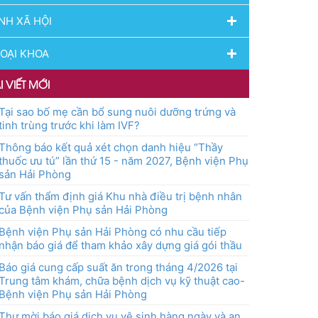
NH XÃ HỘI
OẠI KHOA
I VIẾT MỚI
Tại sao bố mẹ cần bổ sung nuôi dưỡng trứng và
tinh trùng trước khi làm IVF?
Thông báo kết quả xét chọn danh hiệu “Thầy
thuốc ưu tú” lần thứ 15 - năm 2027, Bệnh viện Phụ
sản Hải Phòng
Tư vấn thẩm định giá Khu nhà điều trị bệnh nhân
của Bệnh viện Phụ sản Hải Phòng
Bệnh viện Phụ sản Hải Phòng có nhu cầu tiếp
nhận báo giá để tham khảo xây dựng giá gói thầu
Báo giá cung cấp suất ăn trong tháng 4/2026 tại
Trung tâm khám, chữa bệnh dịch vụ kỹ thuật cao-
Bệnh viện Phụ sản Hải Phòng
Thư mời báo giá dịch vụ vệ sinh hàng ngày và an