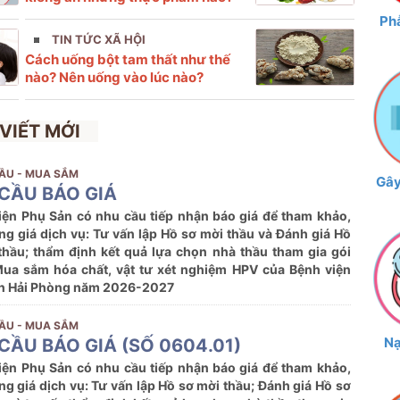
Phẫ
TIN TỨC XÃ HỘI
Cách uống bột tam thất như thế
nào? Nên uống vào lúc nào?
 VIẾT MỚI
ẦU - MUA SẮM
Gây
CẦU BÁO GIÁ
iện Phụ Sản có nhu cầu tiếp nhận báo giá để tham khảo,
ng giá dịch vụ: Tư vấn lập Hồ sơ mời thầu và Đánh giá Hồ
thầu; thẩm định kết quả lựa chọn nhà thầu tham gia gói
Mua sắm hóa chất, vật tư xét nghiệm HPV của Bệnh viện
n Hải Phòng năm 2026-2027
ẦU - MUA SẮM
Nạ
CẦU BÁO GIÁ (SỐ 0604.01)
iện Phụ Sản có nhu cầu tiếp nhận báo giá để tham khảo,
ng giá dịch vụ: Tư vấn lập Hồ sơ mời thầu; Đánh giá Hồ sơ