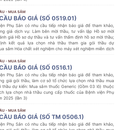
ẦU - MUA SẮM
CẦU BÁO GIÁ (SỐ 0519.01)
iện Phụ Sản có nhu cầu tiếp nhận báo giá để tham khảo,
ng giá dịch vụ: Làm bên mời thầu, tư vấn lập Hồ sơ mời
ánh giá Hồ sơ dự thầu và tư vấn thẩm định hồ sơ mời thầu;
ịnh kết quả lựa chọn nhà thầu tham gia gói thầu dự
ua sắm Hóa chất xét nghiệm cho máy xét nghiệm miễn dịch
của Bệnh viện Phụ Sản Hải Phòng năm 2025-2026 (lần
nội dung cụ thể như sau:
ẦU - MUA SẮM
CẦU BÁO GIÁ (SỐ 0516.1)
iện Phụ Sản có nhu cầu tiếp nhận báo giá để tham khảo,
ng giá gói thầu, làm cơ sở tổ chức lựa chọn nhà thầu mua
i thầu dự kiến:
Mua sắm thuốc Generic (Gồm 03 lô) thuộc
ch lựa chọn nhà thầu cung cấp thuốc của Bệnh viện Phụ
m 2025 (lần 3)
ẦU - MUA SẮM
CẦU BÁO GIÁ (SỐ TM 0506.1)
iện Phụ Sản có nhu cầu tiếp nhận báo giá để tham khảo,
ng giá gói thầu, làm cơ sở tổ chức lựa chọn nhà thầu mua