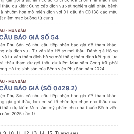
 thầu dự kiến: Cung cấp dịch vụ xét nghiệm giải phẫu bệnh
 và nhuộm hóa mô miễn dịch với 01 dấu ấn CD138 các mẫu
iết niêm mạc buồng tử cung
ẦU - MUA SẮM
CẦU BÁO GIÁ SỐ 54
iện Phụ Sản có nhu cầu tiếp nhận báo giá để tham khảo,
g giá dịch vụ : Tư vấn lập Hồ sơ mời thầu; Đánh giá Hồ sơ
 và tư vấn thẩm định hồ sơ mời thầu; thẩm định kết quả lựa
hà thầu tham dự gói thầu dự kiến: Mua sắm Cọng trữ phôi
ong Hỗ trợ sinh sản của Bệnh viện Phụ Sản năm 2024.
ẦU - MUA SẮM
CẦU BÁO GIÁ (SỐ 0429.2)
iện Phụ Sản có nhu cầu tiếp nhận báo giá để tham khảo,
ng giá gói thầu, làm cơ sở tổ chức lựa chọn nhà thầu mua
i thầu dự kiến:
Mua sắm mỹ phẩm cho nhà thuốc Bệnh viện
 năm 2025 (lần 1)
8
9
10
11
12
13
14
15
Trang sau