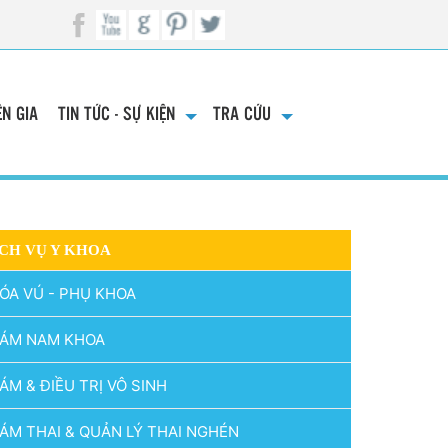
N GIA
TIN TỨC - SỰ KIỆN
TRA CỨU
CH VỤ Y KHOA
ÓA VÚ - PHỤ KHOA
ÁM NAM KHOA
ÁM & ĐIỀU TRỊ VÔ SINH
ÁM THAI & QUẢN LÝ THAI NGHÉN