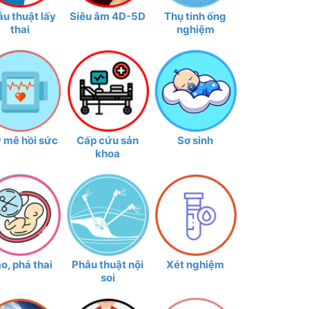
u thuật lấy
Siêu âm 4D-5D
Thụ tinh ống
thai
nghiệm
 mê hồi sức
Cấp cứu sản
Sơ sinh
khoa
o, phá thai
Phẫu thuật nội
Xét nghiệm
soi