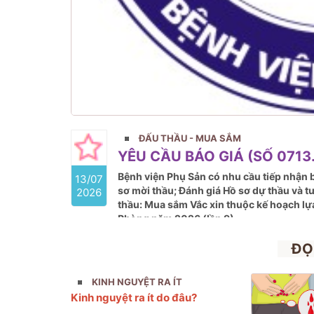
ĐẤU THẦU - MUA SẮM
YÊU CẦU BÁO GIÁ (SỐ 0713.
Bệnh viện Phụ Sản có nhu cầu tiếp nhận b
13/07
sơ mời thầu; Đánh giá Hồ sơ dự thầu và t
2026
thầu: Mua sắm Vắc xin thuộc kế hoạch lự
Phòng năm 2026 (lần 9)
ĐỌ
KINH NGUYỆT RA ÍT
Kinh nguyệt ra ít do đâu?