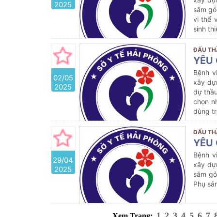
2025
sắm gói
vi thể
sinh th
ĐẤU TH
YÊU 
Bệnh v
02/05
xây dựn
2025
dự thầu
chọn n
dùng tr
ĐẤU TH
YÊU 
Bệnh v
29/04
xây dự
2025
sắm gó
Phụ sản
1
2
3
4
5
6
7
Xem Trang: