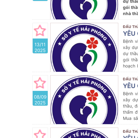
dự thầ
gói th
nhà th
8)
ĐẤU TH
YÊU 
Bệnh v
13/11
xây dự
2025
dự thầ
gói th
hoạch 
năm 20
ĐẤU TH
YÊU 
Bệnh v
08/09
xây dự
2025
thầu, đ
thẩm đ
Mua sắ
cho má
2025
v
ĐẤU TH