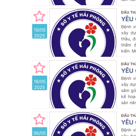
ĐẤU TH
YÊU 
Bệnh v
19/05
xây dự
2025
thầu, đ
thẩm đ
kiến:
M
Cobas 
2)
với 
ĐẤU TH
YÊU 
Bệnh v
16/05
xây dự
2025
sắm gó
kế hoạ
sản nă
ĐẤU TH
YÊU 
Bệnh v
06/05
xây dự