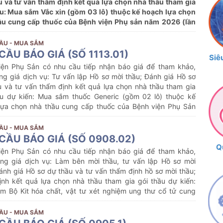
u và tư vấn thẩm định kết quả lựa chọn nhà thầu tham gia
ầu: Mua sắm Vắc xin (gồm 03 lô) thuộc kế hoạch lựa chọn
ầu cung cấp thuốc của Bệnh viện Phụ sản năm 2026 (lần
ẦU - MUA SẮM
CẦU BÁO GIÁ (SỐ 1113.01)
Siê
iện Phụ Sản có nhu cầu tiếp nhận báo giá để tham khảo,
ng giá dịch vụ: Tư vấn lập Hồ sơ mời thầu; Đánh giá Hồ sơ
u và tư vấn thẩm định kết quả lựa chọn nhà thầu tham gia
ầu dự kiến:
Mua sắm thuốc Generic (gồm 02 lô) thuộc kế
lựa chọn nhà thầu cung cấp thuốc của Bệnh viện Phụ Sản
25 (lần 11)
ẦU - MUA SẮM
CẦU BÁO GIÁ (SỐ 0908.02)
Q
iện Phụ Sản có nhu cầu tiếp nhận báo giá để tham khảo,
ng giá dịch vụ: Làm bên mời thầu, tư vấn lập Hồ sơ mời
ánh giá Hồ sơ dự thầu và tư vấn thẩm định hồ sơ mời thầu;
ịnh kết quả lựa chọn nhà thầu tham gia gói thầu dự kiến:
m Bộ Kit hóa chất, vật tư xét nghiệm ung thư cổ tử cung
y Thinprep T2000 Processor của Bệnh viện Phụ Sản năm
ới nội dung cụ thể như sau:
ẦU - MUA SẮM