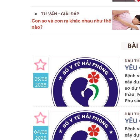
TƯ VẤN - GIẢI ĐÁP
Con so và con rạ khác nhau như thế
nào?
BÀI
ĐẤU TH
YÊU 
Bệnh v
05/06
xây dự
2026
sơ dự 
thầu: 
Phụ sả
ĐẤU TH
YÊU 
Bệnh v
04/06
xây dự
2026