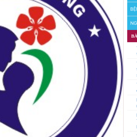
BỆ
NG
BÀ