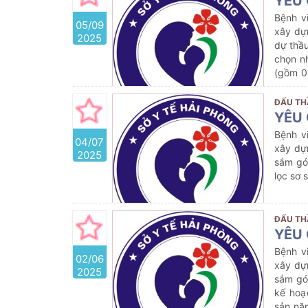
YÊU 
Bệnh v
05/09
xây dự
2025
dự thầu
chọn n
(gồm 0
Bệnh vi
ĐẤU TH
YÊU 
Bệnh v
04/07
xây dự
2025
sắm gó
lọc sơ
ĐẤU TH
YÊU 
Bệnh v
02/06
xây dự
2025
sắm gó
kế hoạ
sản nă