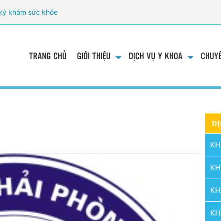
ký khám sức khỏe
TRANG CHỦ
GIỚI THIỆU
DỊCH VỤ Y KHOA
CHUYÊ
DỊ
m
KH
KH
KH
KH