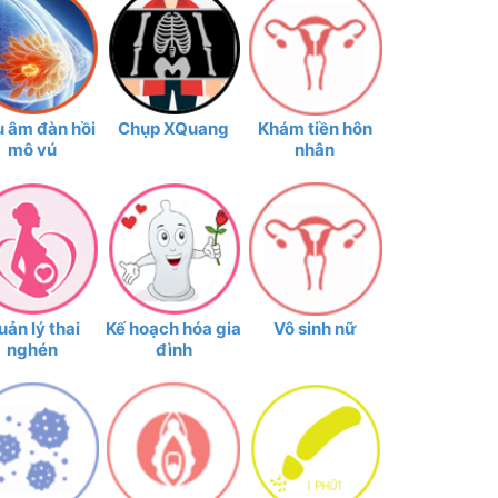
u âm đàn hồi
Chụp XQuang
Khám tiền hôn
mô vú
nhân
uản lý thai
Kế hoạch hóa gia
Vô sinh nữ
nghén
đình