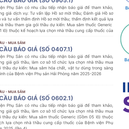
CẦU BÁO GIÁ (SỐ 0905.1)
iện Phụ Sản có nhu cầu tiếp nhận báo giá để tham khảo,
B
ng giá dịch vụ: Tư vấn lập Hồ sơ mời thầu; Đánh giá Hồ sơ
 và tư vấn thẩm định Hồ sơ mời thầu; thẩm định kết quả lựa
hà thầu tham gia gói thầu dự kiến:
Mua sắm thuốc Generic
1 lô) thuộc kế hoạch lựa chọn nhà thầu cung cấp thuốc của
ện Phụ Sản năm 2025 (lần 5)
ẦU - MUA SẮM
CẦU BÁO GIÁ (SỐ 0407.1)
iện Phụ Sản có nhu cầu tiếp nhận báo giá để tham khảo,
B
ng giá gói thầu, làm cơ sở tổ chức lựa chọn nhà thầu mua
i thầu dự kiến:
Mua sắm hóa chất, vật tư dùng trong sàng
 sinh của Bệnh viện Phụ sản Hải Phòng năm 2025-2026
ẦU - MUA SẮM
CẦU BÁO GIÁ (SỐ 0602.1)
iện Phụ Sản có nhu cầu tiếp nhận báo giá để tham khảo,
ng giá gói thầu, làm cơ sở tổ chức lựa chọn nhà thầu mua
i thầu dự kiến:
Mua sắm thuốc Generic (Gồm 05 lô) thuộc
ch lựa chọn nhà thầu cung cấp thuốc của Bệnh viện Phụ
m 2025 (lần 4)