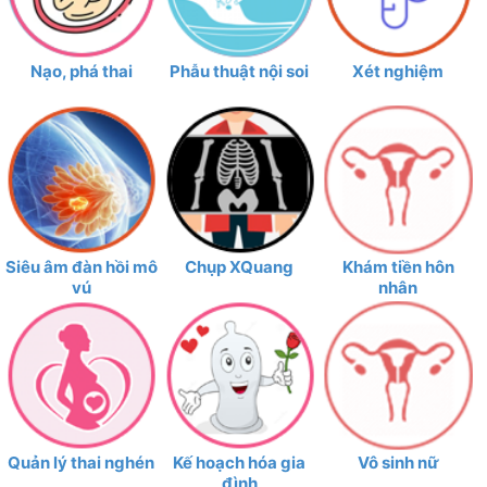
Nạo, phá thai
Phẫu thuật nội soi
Xét nghiệm
Siêu âm đàn hồi mô
Chụp XQuang
Khám tiền hôn
vú
nhân
Quản lý thai nghén
Kế hoạch hóa gia
Vô sinh nữ
đình