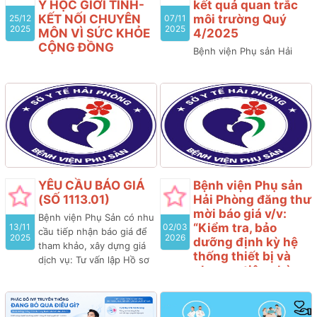
Y HỌC GIỚI TÍNH-
kết quả quan trắc
KẾT NỐI CHUYÊN
môi trường Quý
25/12
07/11
2025
2025
MÔN VÌ SỨC KHỎE
4/2025
CỘNG ĐỒNG
Bệnh viện Phụ sản Hải
Nhằm mục đích nâng cao
Phòng công bố kết quả
năng lực chuyên môn
quan trắc môi trường Quý
trong lĩnh vực Sản phụ
4/2025 do công ty cổ
khoa nói chung và Y học
phần đầu tư CM thực hiện
giới tính nói riêng, bệnh
viện Phụ sản Hải Phòng
phối hợp với các chuyên
gia hàng đầu về lĩnh vực Y
học giới tính, sức khỏe
YÊU CẦU BÁO GIÁ
Bệnh viện Phụ sản
tình dục tổ chức Hội thảo
(SỐ 1113.01)
Hải Phòng đăng thư
khoa học chuyên đề: “Y
mời báo giá v/v:
Bệnh viện Phụ Sản có nhu
HỌC GIỚI TÍNH- KẾT NỐI
“Kiểm tra, bảo
13/11
02/03
cầu tiếp nhận báo giá để
CHUYÊN MÔN VÌ SỨC
2025
2026
dưỡng định kỳ hệ
tham khảo, xây dựng giá
KHỎE CỘNG ĐỒNG ”
thống thiết bị và
dịch vụ: Tư vấn lập Hồ sơ
phương tiện phòng
mời thầu; Đánh giá Hồ sơ
cháy, chữa cháy và
dự thầu và tư vấn thẩm
cứu nạn, cứu hộ
định kết quả lựa chọn nhà
thuộc các tòa nhà
thầu tham gia gói thầu dự