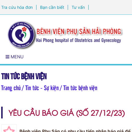
Tra cứu hóa đơn
|
Bạn cần biết
|
Tư vấn
|
Đăng ký khám sức khỏe
MENU
Tin tức bệnh viện
Trang chủ
/ Tin tức - Sự kiện / Tin tức bệnh viện
YÊU CẦU BÁO GIÁ (SỐ 27/12/23)
Bệnh viện Phụ Sản có nhu cầu tiếp nhận báo giá để