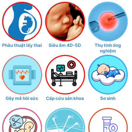
Phẫu thuật lấy thai
Siêu âm 4D-5D
Thụ tinh ống
nghiệm
Gây mê hồi sức
Cấp cứu sản khoa
Sơ sinh