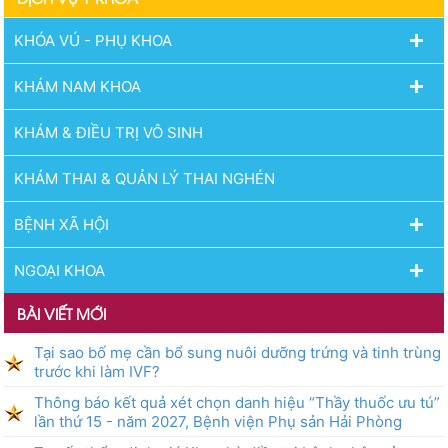
hoạch lựa chọn nhà thầu
cung cấp thuốc của Bệnh
KHÓA VÚ - PHỤ KHOA
viện Phụ sản Hải Phòng
năm 2026 (lần 9)
KHÁM NAM KHOA
KHÁM & ĐIỀU TRỊ VÔ SINH
KHÁM THAI & QUẢN LÝ THAI NGHÉN
BỆNH XÃ HỘI
NGOẠI KHOA
BÀI VIẾT MỚI
Tại sao bố mẹ cần bổ sung nuôi dưỡng trứng và tinh trùng
trước khi làm IVF?
Thông báo kết quả xét chọn danh hiệu “Thầy thuốc ưu tú”
lần thứ 15 - năm 2027, Bệnh viện Phụ sản Hải Phòng