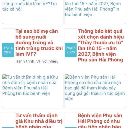
của Bệnh viện Phụ
kiến:
Mua sắm thuốc
Sản Hải Phòng”
Generic (gồm 02 lô) thuộc
kế hoạch lựa chọn nhà
Bệnh viện Phụ sản Hải
thầu cung cấp thuốc của
Phòng có nhu cầu tiếp
Bệnh viện Phụ Sản năm
nhận báo giá để tham
Tại sao bố mẹ cần
Thông báo kết quả
2025 (lần 11)
khảo xây dựng giá gói
bổ sung nuôi
xét chọn danh hiệu
thầu, làm cơ sở tổ chức
dưỡng trứng và
“Thầy thuốc ưu tú”
lựa chọn nhà thầu cho gói
tinh trùng trước khi
lần thứ 15 - năm
17/04
29/05
thầu “Kiểm tra, bảo dưỡng
2026
2026
làm IVF?
2027, Bệnh viện
định kỳ hệ thống thiết bị
Phụ sản Hải Phòng
Hành trình IVF với nhiều
và phương tiện phòng
cặp đôi thường bắt đầu
Hội đồng cấp cơ sở xét
cháy, chữa cháy và cứu
bằng một cuộc hẹn tại
tặng danh hiệu “Thầy
nạn, cứu hộ thuộc các tòa
phòng khám, một toa
thuốc ưu tú” lần thứ 15,
nhà của Bệnh viện Phụ
thuốc kích trứng và lịch
Bệnh viện Phụ sản Hải
Sản Hải Phòng”
hẹn chọc hút. Quy trình
Phòng thông báo kết quả
diễn ra thiếu lộ trình bài
xét chọn như sau:
bản vô tình khiến tỷ lệ
thất bại trong IVF có thể
lên đến 60-70%. Việc bổ
Tư vấn thẩm định
Bệnh viện Phụ sản
sung nuôi dưỡng trứng và
giá Khu nhà điều trị
Hải Phòng có nhu
tinh trùng trước khi làm
bệnh nhân của
cầu tiếp nhận báo