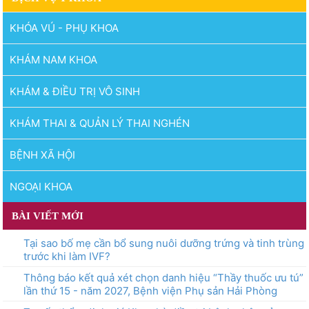
hoạch lựa chọn nhà thầu
cung cấp thuốc của Bệnh
KHÓA VÚ - PHỤ KHOA
viện Phụ sản Hải Phòng
năm 2026 (lần 9)
KHÁM NAM KHOA
KHÁM & ĐIỀU TRỊ VÔ SINH
KHÁM THAI & QUẢN LÝ THAI NGHÉN
BỆNH XÃ HỘI
NGOẠI KHOA
BÀI VIẾT MỚI
Tại sao bố mẹ cần bổ sung nuôi dưỡng trứng và tinh trùng
trước khi làm IVF?
Thông báo kết quả xét chọn danh hiệu “Thầy thuốc ưu tú”
lần thứ 15 - năm 2027, Bệnh viện Phụ sản Hải Phòng