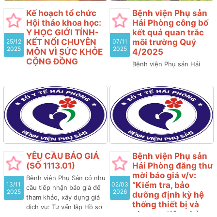
Kế hoạch tổ chức
Bệnh viện Phụ sản
Hội thảo khoa học:
Hải Phòng công bố
Y HỌC GIỚI TÍNH-
kết quả quan trắc
KẾT NỐI CHUYÊN
môi trường Quý
25/12
07/11
2025
2025
MÔN VÌ SỨC KHỎE
4/2025
CỘNG ĐỒNG
Bệnh viện Phụ sản Hải
Nhằm mục đích nâng cao
Phòng công bố kết quả
năng lực chuyên môn
quan trắc môi trường Quý
trong lĩnh vực Sản phụ
4/2025 do công ty cổ
khoa nói chung và Y học
phần đầu tư CM thực hiện
giới tính nói riêng, bệnh
viện Phụ sản Hải Phòng
phối hợp với các chuyên
gia hàng đầu về lĩnh vực Y
học giới tính, sức khỏe
YÊU CẦU BÁO GIÁ
Bệnh viện Phụ sản
tình dục tổ chức Hội thảo
(SỐ 1113.01)
Hải Phòng đăng thư
khoa học chuyên đề: “Y
mời báo giá v/v:
Bệnh viện Phụ Sản có nhu
HỌC GIỚI TÍNH- KẾT NỐI
“Kiểm tra, bảo
13/11
02/03
cầu tiếp nhận báo giá để
CHUYÊN MÔN VÌ SỨC
2025
2026
dưỡng định kỳ hệ
tham khảo, xây dựng giá
KHỎE CỘNG ĐỒNG ”
thống thiết bị và
dịch vụ: Tư vấn lập Hồ sơ
phương tiện phòng
mời thầu; Đánh giá Hồ sơ