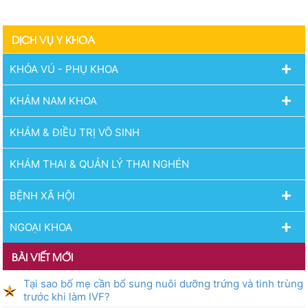
định kết quả lựa chọn nhà
thầu tham gia gói thầu:
DỊCH VỤ Y KHOA
Mua sắm Vắc xin thuộc kế
hoạch lựa chọn nhà thầu
cung cấp thuốc của Bệnh
KHÓA VÚ - PHỤ KHOA
viện Phụ sản Hải Phòng
năm 2026 (lần 9)
KHÁM NAM KHOA
KHÁM & ĐIỀU TRỊ VÔ SINH
KHÁM THAI & QUẢN LÝ THAI NGHÉN
BỆNH XÃ HỘI
NGOẠI KHOA
BÀI VIẾT MỚI
Tại sao bố mẹ cần bổ sung nuôi dưỡng trứng và tinh trùng
trước khi làm IVF?