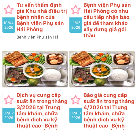
lên đến 60-70%. Việc bổ
Tư vấn thẩm định
Bệnh viện Phụ sản
sung nuôi dưỡng trứng và
giá Khu nhà điều trị
Hải Phòng có nhu
tinh trùng trước khi làm
bệnh nhân của
cầu tiếp nhận báo
IVF là cần thiết để giảm
Bệnh viện Phụ sản
giá để tham khảo
10/04
11/05
thiểu tỷ lệ này. Bài viết
2026
2026
Hải Phòng
xây dựng giá gói
dưới đây sẽ giúp bố mẹ
thầu
Bệnh viện Phụ sản Hải
hiểu rõ tại sao cần nuôi
Phòng có nhu cầu tiếp
Bệnh viện Phụ sản Hải
dưỡng trứng và tinh trùng
nhận báo giá để tham
Phòng có nhu cầu tiếp
trước khi làm IVF, cần bổ
khảo xây dựng giá gói
nhận báo giá để tham
sung gì, và nên bắt đầu từ
thầu, làm cơ sở tổ chức
khảo xây dựng giá gói
bao giờ - để bước vào chu
lựa chọn nhà thầu cho gói
thầu, làm cơ sở tổ chức
kỳ IVF với nền tảng tốt
thầu
lựa chọn nhà thầu cho gói
nhất có thể.
thầu “Sửa chữa phòng Phó
giám đốc và một số
Khoa/Phòng khác của
Dịch vụ cung cấp
Báo giá cung cấp
Bệnh viện Phụ sản Hải
suất ăn trong tháng
suất ăn trong tháng
Phòng” với nội dung cụ
3/2026 tại Trung
4/2026 tại Trung
thể như sau:
tâm khám, chữa
tâm khám, chữa
02/02
02/03
2026
2026
bệnh dịch vụ kỹ
bệnh dịch vụ kỹ
thuật cao- Bệnh
thuật cao- Bệnh
viện Phụ sản Hải
viện Phụ sản Hải