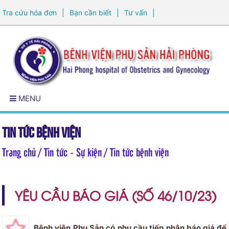
Tra cứu hóa đơn
|
Bạn cần biết
|
Tư vấn
|
Đăng ký khám sức khỏe
MENU
Tin tức bệnh viện
Trang chủ
/ Tin tức - Sự kiện / Tin tức bệnh viện
YÊU CẦU BÁO GIÁ (SỐ 46/10/23)
Bệnh viện Phụ Sản có nhu cầu tiếp nhận báo giá để