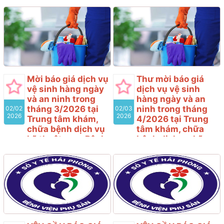
Phòng
Phòng
Bệnh viện Phụ sản Hải
Bệnh viện Phụ sản Hải
Phòng có nhu cầu tiếp
Phòng có nhu cầu tiếp
nhận báo giá để tham
nhận báo giá để tham
khảo xây dựng giá gói
khảo xây dựng giá gói
thầu, làm cơ sở tổ chức
thầu, làm cơ sở tổ chức
lựa chọn nhà thầu cho gói
lựa chọn nhà thầu cho gói
thầu “Dịch vụ cung cấp
thầu “Dịch vụ cung cấp
Mời báo giá dịch vụ
Thư mời báo giá
suất ăn trong tháng
suất ăn trong tháng
vệ sinh hàng ngày
dịch vụ vệ sinh
3/2026 tại Trung tâm
4/2026 tại Trung tâm
và an ninh trong
hàng ngày và an
khám, chữa bệnh dịch vụ
khám, chữa bệnh dịch vụ
tháng 3/2026 tại
ninh trong tháng
02/02
02/03
kỹ thuật cao- Bệnh viện
kỹ thuật cao- Bệnh viện
2026
2026
Trung tâm khám,
4/2026 tại Trung
Phụ sản Hải Phòng” với
Phụ sản Hải Phòng” với
chữa bệnh dịch vụ
tâm khám, chữa
nội dung cụ thể như sau
nội dung cụ thể như sau
kỹ thuật cao- Bệnh
bệnh dịch vụ kỹ
viện Phụ sản Hải
thuật cao- Bệnh
Phòng
viện Phụ sản Hải
Phòng
Bệnh viện Phụ sản Hải
Phòng có nhu cầu tiếp
Bệnh viện Phụ sản Hải
nhận báo giá để tham
Phòng có nhu cầu tiếp
khảo xây dựng giá gói
nhận báo giá để tham
thầu, làm cơ sở tổ chức
khảo xây dựng giá gói
lựa chọn nhà thầu cho gói
thầu, làm cơ sở tổ chức