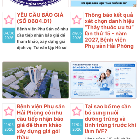
viện Phụ sản Hải Phòng
năm 2026 (lần 9)
YÊU CẦU BÁO GIÁ
Thông báo kết quả
(SỐ 0604.01)
xét chọn danh hiệu
“Thầy thuốc ưu tú”
Bệnh viện Phụ Sản có nhu
lần thứ 15 - năm
04/06
29/05
cầu tiếp nhận báo giá để
2026
2026
2027, Bệnh viện
tham khảo, xây dựng giá
Phụ sản Hải Phòng
dịch vụ: Tư vấn lập Hồ sơ
mời thầu; Đánh giá Hồ sơ
Hội đồng cấp cơ sở xét
dự thầu và tư vấn thẩm
tặng danh hiệu “Thầy
định kết quả lựa chọn nhà
thuốc ưu tú” lần thứ 15,
thầu tham gia gói thầu:
Bệnh viện Phụ sản Hải
Mua sắm Vắc xin (gồm 03
Phòng thông báo kết quả
lô) thuộc kế hoạch lựa
xét chọn như sau:
chọn nhà thầu cung cấp
thuốc của Bệnh viện Phụ
sản năm 2026 (lần 8)
Bệnh viện Phụ sản
Tại sao bố mẹ cần
Hải Phòng có nhu
bổ sung nuôi
cầu tiếp nhận báo
dưỡng trứng và
giá để tham khảo
tinh trùng trước khi
11/05
17/04
2026
2026
xây dựng giá gói
làm IVF?
thầu
Hành trình IVF với nhiều