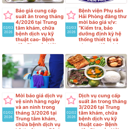
khảo xây dựng giá gói
thầu, làm cơ sở tổ chức
Báo giá cung cấp
Bệnh viện Phụ sản
lựa chọn nhà thầu cho gói
suất ăn trong tháng
Hải Phòng đăng thư
thầu “Dịch vụ vệ sinh hàng
4/2026 tại Trung
mời báo giá v/v:
ngày và an ninh trong
tâm khám, chữa
“Kiểm tra, bảo
02/03
02/03
tháng 4/2026 tại Trung
2026
2026
bệnh dịch vụ kỹ
dưỡng định kỳ hệ
tâm khám, chữa bệnh dịch
thuật cao- Bệnh
thống thiết bị và
vụ kỹ thuật cao- Bệnh
viện Phụ sản Hải
phương tiện phòng
viện Phụ sản Hải Phòng”
Phòng
cháy, chữa cháy và
với nội dung cụ thể như
cứu nạn, cứu hộ
Bệnh viện Phụ sản Hải
sau
thuộc các tòa nhà
Phòng có nhu cầu tiếp
của Bệnh viện Phụ
nhận báo giá để tham
Sản Hải Phòng”
khảo xây dựng giá gói
thầu, làm cơ sở tổ chức
Bệnh viện Phụ sản Hải
lựa chọn nhà thầu cho gói
Phòng có nhu cầu tiếp
thầu “Dịch vụ cung cấp
nhận báo giá để tham
Mời báo giá dịch vụ
Dịch vụ cung cấp
suất ăn trong tháng
khảo xây dựng giá gói
vệ sinh hàng ngày
suất ăn trong tháng
4/2026 tại Trung tâm
thầu, làm cơ sở tổ chức
và an ninh trong
3/2026 tại Trung
khám, chữa bệnh dịch vụ
lựa chọn nhà thầu cho gói
tháng 3/2026 tại
tâm khám, chữa
02/02
02/02
kỹ thuật cao- Bệnh viện
thầu “Kiểm tra, bảo dưỡng
2026
2026
Trung tâm khám,
bệnh dịch vụ kỹ
Phụ sản Hải Phòng” với
định kỳ hệ thống thiết bị
chữa bệnh dịch vụ
thuật cao- Bệnh
nội dung cụ thể như sau
và phương tiện phòng