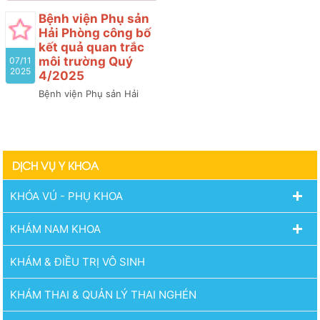
học giới tính, sức khỏe
Bệnh viện Phụ Sản năm
Bệnh viện Phụ sản
tình dục tổ chức Hội thảo
2025 (lần 11)
Hải Phòng công bố
khoa học chuyên đề: “Y
kết quả quan trắc
HỌC GIỚI TÍNH- KẾT NỐI
môi trường Quý
07/11
CHUYÊN MÔN VÌ SỨC
2025
4/2025
KHỎE CỘNG ĐỒNG ”
Bệnh viện Phụ sản Hải
Phòng công bố kết quả
quan trắc môi trường Quý
4/2025 do công ty cổ
phần đầu tư CM thực hiện
DỊCH VỤ Y KHOA
KHÓA VÚ - PHỤ KHOA
KHÁM NAM KHOA
KHÁM & ĐIỀU TRỊ VÔ SINH
KHÁM THAI & QUẢN LÝ THAI NGHÉN