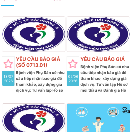
YÊU CẦU BÁO GIÁ
YÊU CẦU BÁO GIÁ
(SỐ 0713.01)
Bệnh viện Phụ Sản có nhu
Bệnh viện Phụ Sản có nhu
cầu tiếp nhận báo giá để
13/07
05/06
cầu tiếp nhận báo giá để
tham khảo, xây dựng giá
2026
2026
tham khảo, xây dựng giá
dịch vụ: Tư vấn lập Hồ sơ
dịch vụ: Tư vấn lập Hồ sơ
mời thầu và Đánh giá Hồ
mời thầu; Đánh giá Hồ sơ
sơ dự thầu; thẩm định kết
dự thầu và tư vấn
thẩm
quả lựa chọn nhà thầu
định kết quả lựa chọn nhà
tham gia gói thầu: Mua
thầu tham gia gói thầu:
sắm hóa chất, vật tư xét
Mua sắm Vắc xin thuộc kế
nghiệm HPV của Bệnh
hoạch lựa chọn nhà thầu
viện Phụ sản Hải Phòng
cung cấp thuốc của Bệnh
năm 2026-2027