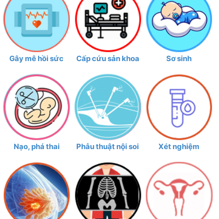
Gây mê hồi sức
Cấp cứu sản khoa
Sơ sinh
Nạo, phá thai
Phẫu thuật nội soi
Xét nghiệm