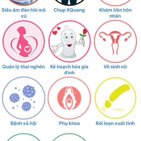
Siêu âm đàn hồi mô
Chụp XQuang
Khám tiền hôn
vú
nhân
Quản lý thai nghén
Kế hoạch hóa gia
Vô sinh nữ
đình
Bệnh xã hội
Phụ khoa
Rối loạn xuất tinh