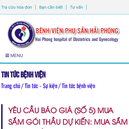
Tra cứu hóa đơn
|
Bạn cần biết
|
Tư vấn
|
Đăng ký khám sức khỏe
MENU
Tin tức bệnh viện
Trang chủ
/ Tin tức - Sự kiện / Tin tức bệnh viện
YÊU CẦU BÁO GIÁ (SỐ 5) MUA
SẮM GÓI THẦU DỰ KIẾN: MUA SẮM