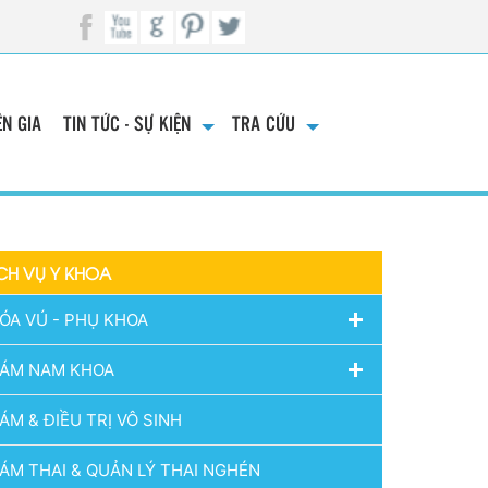
N GIA
TIN TỨC - SỰ KIỆN
TRA CỨU
CH VỤ Y KHOA
ÓA VÚ - PHỤ KHOA
ÁM NAM KHOA
ÁM & ĐIỀU TRỊ VÔ SINH
ÁM THAI & QUẢN LÝ THAI NGHÉN