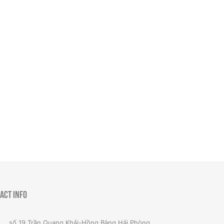
act Info
số 19 Trần Quang Khải-Hồng Bàng Hải Phòng