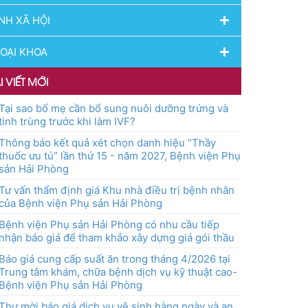
NH XÃ HỘI
OẠI KHOA
I VIẾT MỚI
Tại sao bố mẹ cần bổ sung nuôi dưỡng trứng và
tinh trùng trước khi làm IVF?
Thông báo kết quả xét chọn danh hiệu “Thầy
thuốc ưu tú” lần thứ 15 - năm 2027, Bệnh viện Phụ
sản Hải Phòng
Tư vấn thẩm định giá Khu nhà điều trị bệnh nhân
của Bệnh viện Phụ sản Hải Phòng
Bệnh viện Phụ sản Hải Phòng có nhu cầu tiếp
nhận báo giá để tham khảo xây dựng giá gói thầu
Báo giá cung cấp suất ăn trong tháng 4/2026 tại
Trung tâm khám, chữa bệnh dịch vụ kỹ thuật cao-
Bệnh viện Phụ sản Hải Phòng
Thư mời báo giá dịch vụ vệ sinh hàng ngày và an