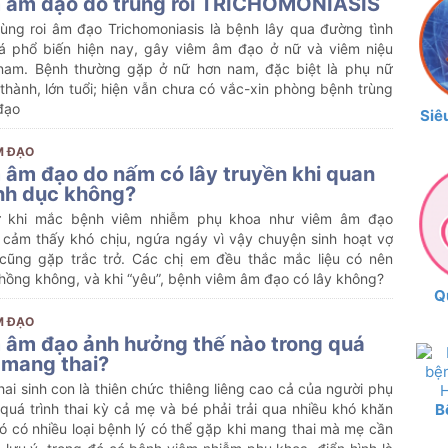
 âm đạo do trùng roi TRICHOMONIASIS
rùng roi âm đạo Trichomoniasis là bệnh lây qua đường tình
á phổ biến hiện nay, gây viêm âm đạo ở nữ và viêm niệu
nam. Bệnh thường gặp ở nữ hơn nam, đặc biệt là phụ nữ
thành, lớn tuổi; hiện vẫn chưa có vắc-xin phòng bệnh trùng
đạo
Siê
M ĐẠO
 âm đạo do nấm có lây truyền khi quan
ình dục không?
 khi mắc bệnh viêm nhiễm phụ khoa như viêm âm đạo
 cảm thấy khó chịu, ngứa ngáy vì vậy chuyện sinh hoạt vợ
cũng gặp trắc trở. Các chị em đều thắc mắc liệu có nên
hồng không, và khi “yêu”, bệnh viêm âm đạo có lây không?
Q
M ĐẠO
 âm đạo ảnh hưởng thế nào trong quá
h mang thai?
ai sinh con là thiên chức thiêng liêng cao cả của người phụ
B
quá trình thai kỳ cả mẹ và bé phải trải qua nhiều khó khăn
ó có nhiều loại bệnh lý có thể gặp khi mang thai mà mẹ cần