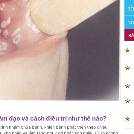
BỆ
NG
BÀ
âm đạo và cách điều trị như thế nào?
rình khám chữa bệnh, khiến bệnh phát triển theo chiều
ều khó khăn và làm tăng nguy cơ phát sinh nhiều rủi ro không