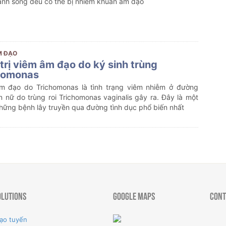
ảnh sống đều có thể bị nhiễm khuẩn âm đạo
M ĐẠO
trị viêm âm đạo do ký sinh trùng
homonas
m đạo do Trichomonas là tình trạng viêm nhiễm ở đường
n nữ do trùng roi Trichomonas vaginalis gây ra. Đây là một
hững bệnh lây truyền qua đường tình dục phổ biến nhất
olutions
Google Maps
Cont
ạo tuyến