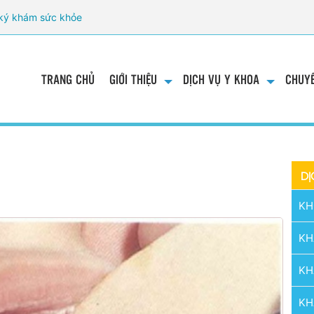
ký khám sức khỏe
TRANG CHỦ
GIỚI THIỆU
DỊCH VỤ Y KHOA
CHUYÊ
DỊ
KH
KH
KH
KH