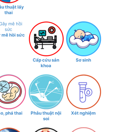
u thuật lấy
thai
 mê hồi sức
Cấp cứu sản
Sơ sinh
khoa
o, phá thai
Phẫu thuật nội
Xét nghiệm
soi