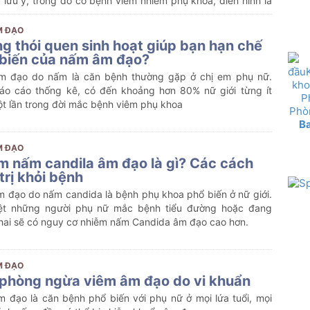
 lưu ý, trong đó có bệnh viêm nhiễm phụ khoa, điển hình là
m đạo.
M ĐẠO
g thói quen sinh hoạt giúp bạn hạn chế
 biến của nấm âm đạo?
m đạo do nấm là căn bệnh thường gặp ở chị em phụ nữ.
áo cáo thống kê, có đến khoảng hơn 80% nữ giới từng ít
t lần trong đời mắc bệnh viêm phụ khoa
B
M ĐẠO
m nấm candila âm đạo là gì? Các cách
trị khỏi bệnh
m đạo do nấm candida là bệnh phụ khoa phổ biến ở nữ giới.
ệt những người phụ nữ mắc bệnh tiểu đường hoặc đang
hai sẽ có nguy cơ nhiễm nấm Candida âm đạo cao hơn.
M ĐẠO
phòng ngừa viêm âm đạo do vi khuẩn
m đạo là căn bệnh phổ biến với phụ nữ ở mọi lứa tuổi, mọi