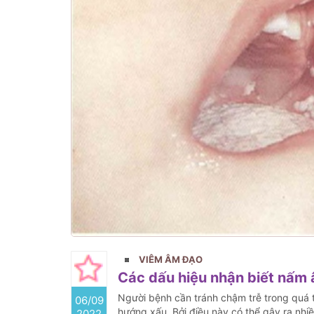
VIÊM ÂM ĐẠO
Các dấu hiệu nhận biết nấm 
Người bệnh cần tránh chậm trễ trong quá t
06/09
hướng xấu. Bởi điều này có thể gây ra nhi
2022