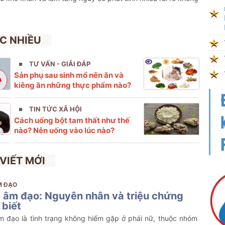
C NHIỀU
TƯ VẤN - GIẢI ĐÁP
Sản phụ sau sinh mổ nên ăn và
kiêng ăn những thực phẩm nào?
TIN TỨC XÃ HỘI
Cách uống bột tam thất như thế
nào? Nên uống vào lúc nào?
 VIẾT MỚI
M ĐẠO
 âm đạo: Nguyên nhân và triệu chứng
 biết
m đạo là tình trạng không hiếm gặp ở phái nữ, thuộc nhóm