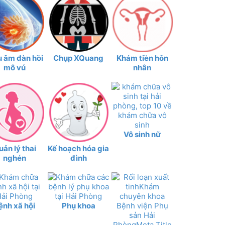
u âm đàn hồi
Chụp XQuang
Khám tiền hôn
mô vú
nhân
Vô sinh nữ
uản lý thai
Kế hoạch hóa gia
nghén
đình
ệnh xã hội
Phụ khoa