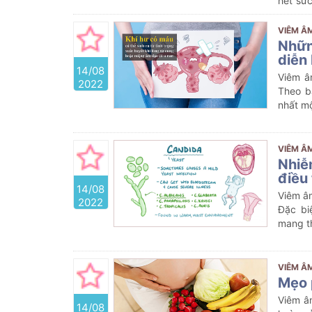
hết sức
viêm â
VIÊM Â
Nhữn
diễn
14/08
Viêm â
2022
Theo b
nhất mộ
VIÊM Â
Nhiễ
điều 
14/08
Viêm â
2022
Đặc bi
mang t
VIÊM Â
Mẹo 
Viêm â
14/08