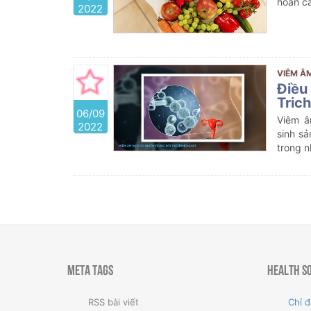
hoàn c
2022
VIÊM Â
Điều 
Tric
06/09
Viêm â
2022
sinh sả
trong n
Meta Tags
Health S
RSS bài viết
Chỉ đ