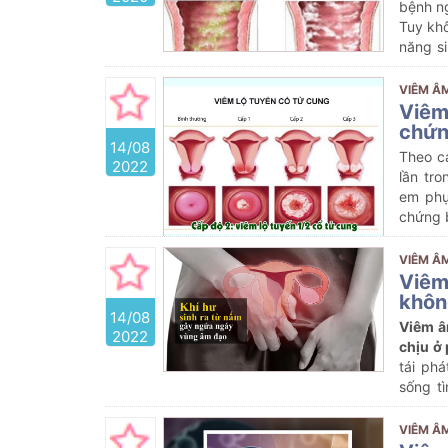
bệnh ng
Tuy kh
năng s
sinh.
VIÊM Â
Viêm
chứn
14/08
Theo c
2022
lần tr
em phụ
chứng 
VIÊM Â
Viêm
khôn
14/08
Viêm â
2022
chịu ở
tái ph
sống t
có nên
đáp tro
VIÊM Â