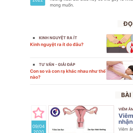
mong muốn.
ĐỌ
KINH NGUYỆT RA ÍT
Kinh nguyệt ra ít do đâu?
TƯ VẤN - GIẢI ĐÁP
Con so và con rạ khác nhau như thế
nào?
BÀI
VIÊM Â
Viêm
nhận
09/04
Viêm â
2020