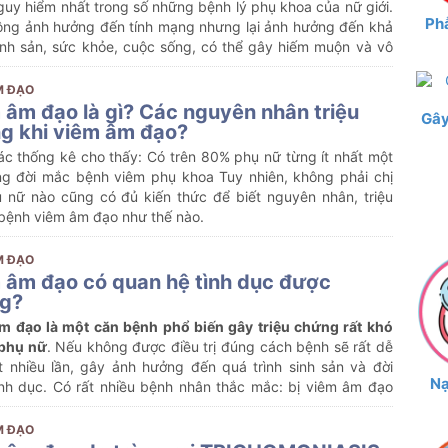
uy hiểm nhất trong số những bệnh lý phụ khoa của nữ giới.
Phẫ
ông ảnh hưởng đến tính mạng nhưng lại ảnh hưởng đến khả
inh sản, sức khỏe, cuộc sống, có thể gây hiếm muộn và vô
M ĐẠO
 âm đạo là gì? Các nguyên nhân triệu
Gây
g khi viêm âm đạo?
ác thống kê cho thấy: Có trên 80% phụ nữ từng ít nhất một
ong đời mắc bệnh viêm phụ khoa Tuy nhiên, không phải chị
 nữ nào cũng có đủ kiến thức để biết nguyên nhân, triệu
bệnh viêm âm đạo như thế nào.
M ĐẠO
 âm đạo có quan hệ tình dục được
g?
m đạo là một căn bệnh phổ biến gây triệu chứng rất khó
 phụ nữ
. Nếu không được điều trị đúng cách bệnh sẽ rất dễ
át nhiều lần, gây ảnh hưởng đến quá trình sinh sản và đời
Nạ
ình dục. Có rất nhiều bệnh nhân thắc mắc: bị viêm âm đạo
 quan hệ tình dục? Vấn đề này sẽ được các chuyên gia giải
ng bài viết dưới đây
M ĐẠO