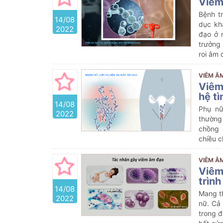
Viêm
Bệnh t
14/08
dục kh
2022
đạo ở 
trưởng 
roi âm 
VIÊM Â
Viêm
hệ t
14/08
Phụ nữ
2022
thường
chồng 
chiều c
VIÊM Â
Viêm
trìn
14/08
Mang th
2022
nữ. Cả 
trong đ